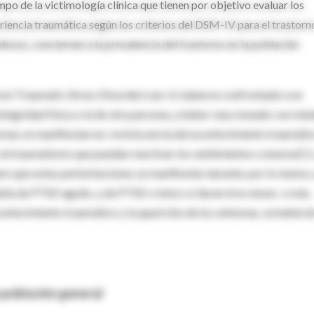
o de la victimología clínica que tienen por objetivo evaluar los
eriencia traumática según los criterios del DSM-IV para el trastorn
osos, conciernen a la prevalencia del trastorno en la población
st Traumatic Stress Disorder) son: A. haberse confrontado a un
egridad física o la de otra persona, y haber reaccionado con mie
tomas se manifiestan en: reviviscencia del acontecimiento traumáti
s al traumatismo que puedan reactivar los sentimientos conexos(C);
ere que estas perturbaciones se manifiesten durante, por lo menos,
abla de PTSD agudo, y de PTSD crónico si duran tres meses o más.
ontecimiento traumático y la aparición de los síntomas, se habla d
 población general