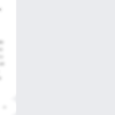
o
do
co
 y
 un
e