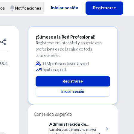
Iniciar sesión
Registrarse
tos
Notificaciones
¡Súmese a la Red Profesional!
Regístrese en IntraMed y conecte con
profesionales de la salud de toda
Latinoamérica.
2001
+1.1 M profesionales de la salud
Impulse su perfil
Registrarse
Iniciar sesión
Contenido sugerido
Administración de
Las alergias tienen una mayor
microorganismos