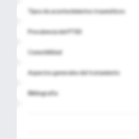
Tipos de acontecimientos traumáticos
Prevalencia del PTSD
Comorbilidad
Aspectos generales del tratamiento
Bibliografía