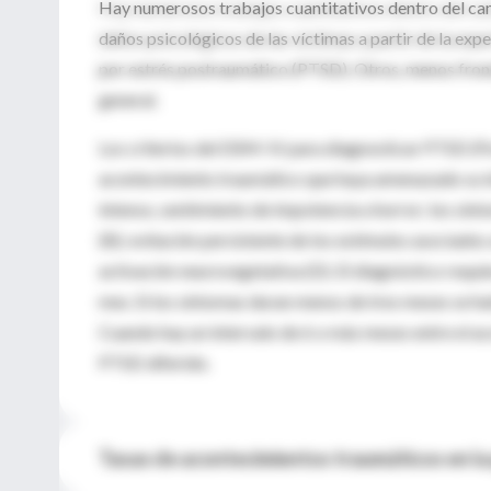
Hay numerosos trabajos cuantitativos dentro del camp
daños psicológicos de las víctimas a partir de la exp
por estrés postraumático (PTSD). Otros, menos frond
general.
Los criterios del DSM-IV para diagnosticar PTSD (Po
acontecimiento traumático que haya amenazado su int
intenso, sentimiento de impotencia u horror; los sín
(B); evitación persistente de los estímulos asociado
activación neurovegetativa (D). El diagnóstico requi
mes. Si los síntomas duran menos de tres meses se h
Cuando hay un intervalo de 6 o más meses entre el ac
PTSD diferido.
Tasas de acontecimientos traumáticos en la