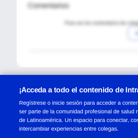
Comentarios
Para ver los comentarios de coleg
I
¡Acceda a todo el contenido de Int
Regístrese o inicie sesión para acceder a conten
ser parte de la comunidad profesional de salud 
Centro de Ayuda
de Latinoamérica. Un espacio para conectar, co
Términos y condiciones
| Políticas de privacidad
| Todos
intercambiar experiencias entre colegas.