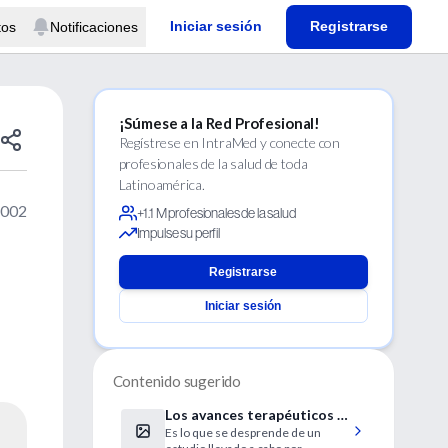
Iniciar sesión
Registrarse
tos
Notificaciones
¡Súmese a la Red Profesional!
Regístrese en IntraMed y conecte con
profesionales de la salud de toda
Latinoamérica.
2002
+1.1 M profesionales de la salud
Impulse su perfil
Registrarse
Iniciar sesión
Contenido sugerido
Los avances terapéuticos y
Es lo que se desprende de un
las campañas