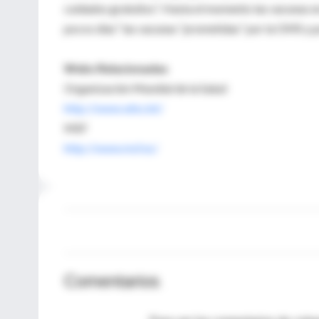
cuidados gratuitos”. Hasta el momento las vacunas er
pocos días” las vacunas “prometidas” por la OMS y p
Webs Relacionadas
Organización Mundial de la Salud
http://www.who.int/
MSF
http://www.msf.es/
Comentarios