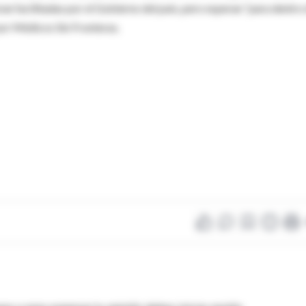
an facilitadas por el Gobierno del país, pero esperan “para dentro
or Médicos Sin Fronteras.