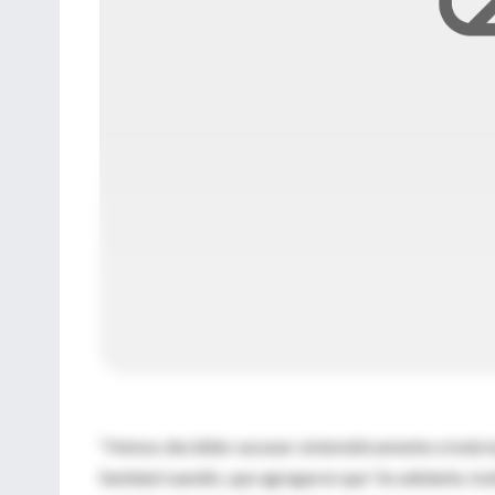
“Hemos decidido vacunar sistemáticamente a toda la 
Sanidad ruandés, que agregaron que “en adelante, tod