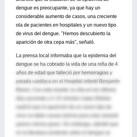
dengue es preocupante, ya que hay un
considerable aumento de casos, una creciente
ola de pacientes en hospitales y un nuevo tipo
de virus del dengue. "Hemos descubierto la
aparición de otra cepa más", señaló.
La prensa local informaba que la epidemia del
dengue se ha cobrado la vida de una niña de 4
años de edad que falleció por hemorragias y
parada cardíaca en el Hospital infantil Benjamín
Bloom. Con esta muerte, la cifra en los últimos
días asciende a 4. El ministro López Beltrán
explicó que la aparición de un nuevo tipo de
virus no debe causar alarma pues esta variante
parece menos grave. Sin embargo, admitió que
en la literatura existente sobre el dengue se