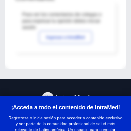
Para ver los comentarios de colegas o
para expresar tu opinión debes iniciar
sesión
Ingresar a IntraMed
¡Acceda a todo el contenido de IntraMed!
Centro de Ayuda
Regístrese o inicie sesión para acceder a contenido exclusivo
y ser parte de la comunidad profesional de salud más
relevante de Latinoamérica. Un espacio para conectar,