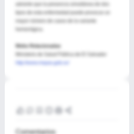
advierte que la presencia simultánea de dos
tipos de esta enfermedad puede provocar un
mayor número de casos de la variante
hemorrágica.
Webs Relacionadas
Ministerio de Salud Pública de El Salvador
http://www.mspas.gob.sv/
Comentarios