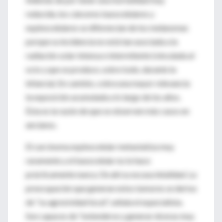
reducida, los cánceres basocelulares y
espinocelulares se diferencian de los melanomas
porque su incidencia no está tan asociada a la
radiación solar intensa e intermitente (vinculada al
ocio y que se produce, sobre todo, durante la
infancia). En cambio, cobra una mayor relevancia
la exposición acumulada a lo largo de los años.
Ésta es la razón de que se observen más casos en
ancianos.
El carcinoma espinocelular metastatiza muy
raramente y el basocelular no lo hace
prácticamente nunca. De ahí su escasa letalidad. La
preocupación que generan estos tumores se deriva
de "su agresividad local", señala el especialista.
Son capaces de "extenderse y generar úlceras muy