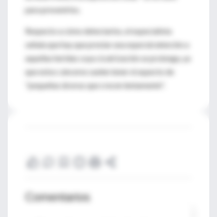
para prevenirlos.
Respecto a cómo detectarlos, el especialista
señala que hay que prestar una especial atención a
aquellas heridas cuya cicatrización se prolonga, ya
que estos cánceres suelen tener el aspecto de
"pequeñas úlceras que crecen lentamente".
Comentarios