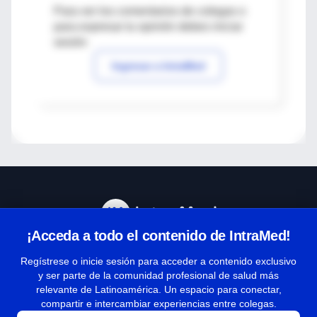
Para ver los comentarios de colegas o
para expresar tu opinión debes iniciar
sesión
Ingresar a IntraMed
¡Acceda a todo el contenido de IntraMed!
Centro de Ayuda
Regístrese o inicie sesión para acceder a contenido exclusivo
y ser parte de la comunidad profesional de salud más
relevante de Latinoamérica. Un espacio para conectar,
Términos y condiciones
compartir e intercambiar experiencias entre colegas.
| Políticas de privacidad