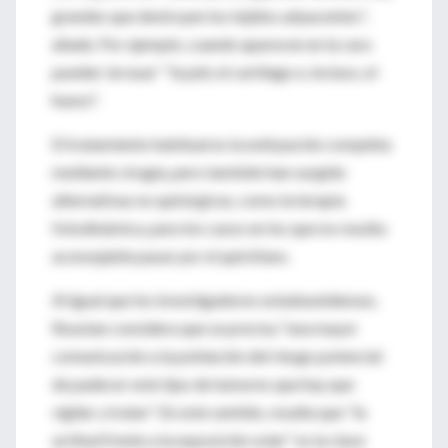
grandes que destruyen los tejidos adyacentes",
añade. Por ejemplo, cuando aparecen en la cara
pueden 'arrasar' "la piel, el cartílago e, incluso, el
hueso".
El tratamiento habitual es la extirpación completa
mediante cirugía, pero también han surgido
alternativas no quirúrgicas, como la terapia
fotodinámica, para los casos en los que no resulta
aconsejable pasar por el quirófano.
Al igual que los investigadores estadounidenses,
Roustan considera que se precisa "una mayor
comunicación a la población del riesgo potencial
de padecer este tipo de tumores que hay que
vigilar y tratar". En este sentido, resalta que "la
actitud frente a la exposición solar" es la clave