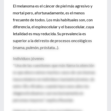
El melanoma es el cáncer de piel más agresivo y
mortal pero, afortunadamente, es el menos
frecuente de todos. Los más habituales son, con
diferencia, el espinocelular y el basocelular, cuya
letalidad es muy reducida. Su prevalencia es
superior a la del resto de procesos oncológicos
(mama, pulmón, próstata...).
Individuos jóvenes
"Una de las cuestiones que más llama la atención
es que ahora vemos muchos casos de carcinomas
basocelulares en individuos bastante jóvenes, de
entre 30 y 40 años, cuando hace unos años los
diagnosticábamos casi exclusivamente en
personas mayores", explica Roustan.
Además de por tener una mortalidad muy