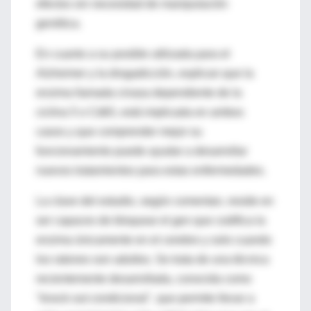
efectos sin necesidad de manipulación
genética.
En cuanto a su posible utilizada para el
Alzheimer y la drogadicción, explican que la
enzima llamada cinasa dependiente de la
ciclina 5 o Cdk5, está implicada en ambos
casos y que comprender mejor su
funcionamiento puede ayudar a desarrollar
nuevos tratamientos para estas enfermedades.
La clave del estudio, según comentan, reside en
ser capaces de bloquear el gen que codifica la
enzima únicamente en el cerebro y solo cuando
los ratones son adultos. Se trata de una técnica
recientemente desarrollada, conocida como
"knock out condicional", que permite llevar a