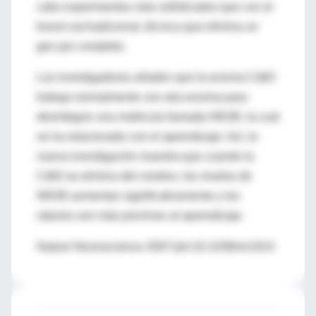
cabo experimentos más sofisticados que con el
knock out tradicional, técnica que elimina un
gen por completo.
Los investigadores añaden que la enzima Cdk5
trabaja normalmente con otra enzima para
desintegrar una molécula llamada NR2B, la cual
se ha relacionado con el aprendizaje. Así, la
nueva investigación muestra que cuando la
Cdk5 se elimina del cerebro, los niveles de
NR2B aumentan significativamente y los
ratones son más proclives al aprendizaje.
Nature Neuroscience 2007;doi:10.1038/nn1914