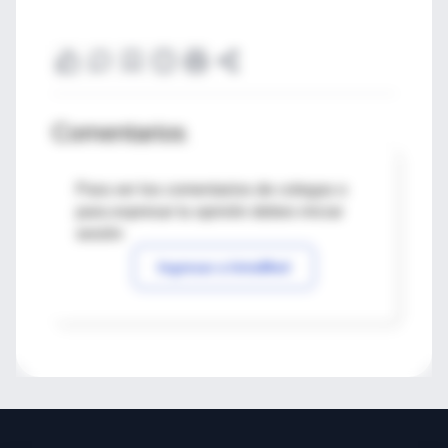
Comentarios
Para ver los comentarios de colegas o
para expresar tu opinión debes iniciar
sesión
Ingresar a IntraMed