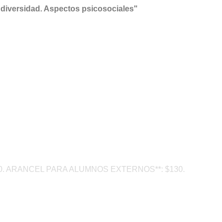
 diversidad. Aspectos psicosociales"
0. ARANCEL PARA ALUMNOS EXTERNOS**: $130.