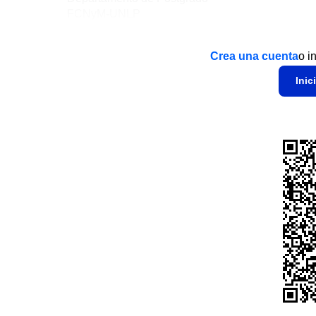
FCNyM-UNLP
Crea una cuenta
o i
Inic