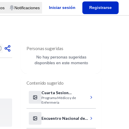
Iniciar sesión
Registrarse
tos
Notificaciones
Personas sugeridas
No hay personas sugeridas
disponibles en este momento
Contenido sugerido
Cuarta Sesion
Programa Médico y de
Estatuaria 2006
Enfermeria
Encuentro Nacional de
Residentes de Cirugía