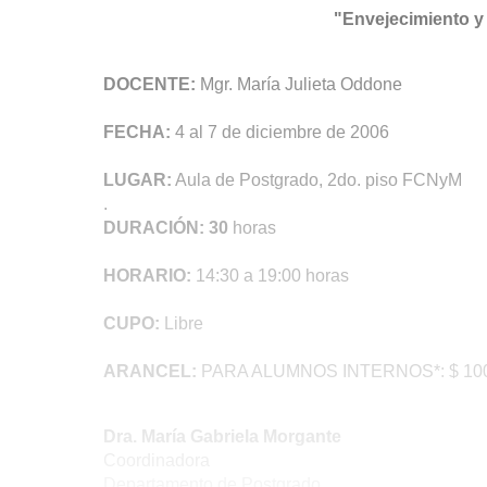
"Envejecimiento y
DOCENTE:
Mgr. María Julieta Oddone
FECHA:
4 al 7 de diciembre de 2006
LUGAR:
Aula de Postgrado, 2do. piso FCNyM
.
DURACIÓN: 30
horas
HORARIO:
14:30 a 19:00 horas
CUPO:
Libre
ARANCEL:
PARA ALUMNOS INTERNOS*: $ 10
Dra. María Gabriela Morgante
Coordinadora
Departamento de Postgrado