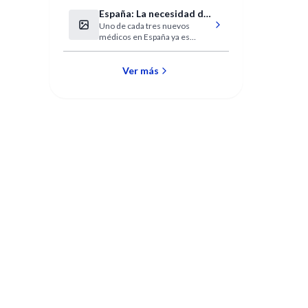
Ortopédica y
España: La necesidad de
Traumatología
Uno de cada tres nuevos
médicos inmigrantes
médicos en España ya es
extranjero.
Ver más