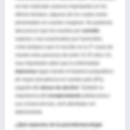
se han realizado avances importantes en los
últimos tiempos, algunos de los cuales serán
presentados en nuestro congreso. No podemos
desconocer que las muertes por
suicidio
superan a las ocasionadas por homicidios,
como tampoco que el suicidio es la 2ª causa de
muerte entre personas de entre 15-25 años. Es
muy importante saber que la enfermedad
depresiva
sigue siendo el trastorno psiquiátrico
de mayor prevalencia en nuestro país (9%),
seguido del
abuso de alcohol
. También la
importancia del
envejecimiento
poblacional y
sus consecuencias, será abordada con
detenimiento.
¿Qué aspectos de la psicofarmacología