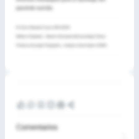
paciente suicida.
Dr Enzo Eduardo Guzzo MN 81654
Médico Psiquiatra - Master Neuropsicofarmacología Clínica
Profesor Asociado Psiquiatría - Instituto Universitario CEMIC
Comentarios