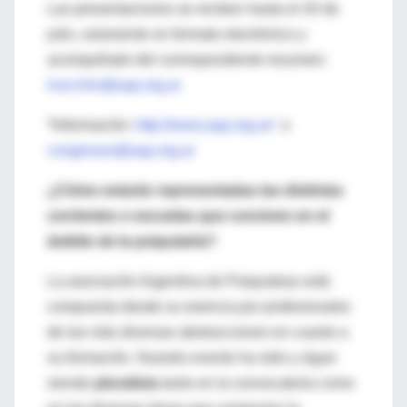
Las presentaciones se reciben hasta el 20 de
julio, solamente en formato electrónico y
acompañado del correspondiente resumen:
lcecchin@aap.org.ar
*Información:
http://www.aap.org.ar/
o
congresos@aap.org.ar
¿Cómo estarán representadas las distintas
corrientes o escuelas que conviven en el
ámbito de la psiquiatría?
La asociación Argentina de Psiquiatras está
compuesta desde su esencia por profesionales
de las más diversas abstracciones en cuanto a
su formación. Nuestro evento ha sido y sigue
siendo
pluralista
tanto en la convocatoria como