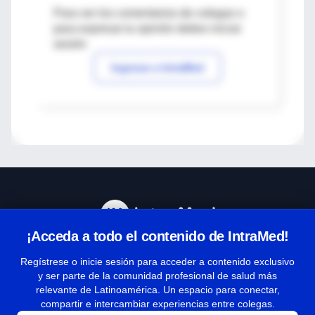
Para ver los comentarios de colegas o
para expresar tu opinión debes iniciar
sesión
Ingresar a IntraMed
¡Acceda a todo el contenido de IntraMed!
Centro de Ayuda
Regístrese o inicie sesión para acceder a contenido exclusivo
y ser parte de la comunidad profesional de salud más
relevante de Latinoamérica. Un espacio para conectar,
Términos y condiciones
compartir e intercambiar experiencias entre colegas.
| Políticas de privacidad