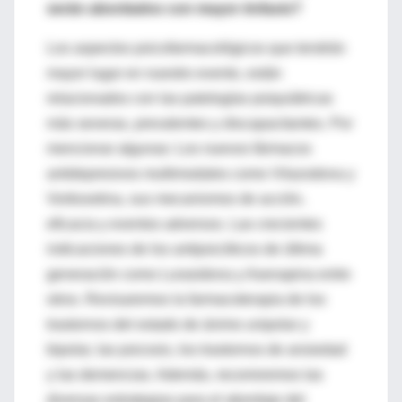
serán abordados con mayor énfasis?
Los aspectos psicofarmacológicos que tendrán
mayor lugar en nuestro evento, están
relacionados con las patologías psiquiátricas
más severas, prevalentes y discapacitantes. Por
mencionar algunas: Los nuevos fármacos
antidepresivos multimodales como Vilazodona y
Vortioxetina, sus mecanismos de acción,
eficacia y eventos adversos. Las crecientes
indicaciones de los antipsicóticos de última
generación como Lurasidona y Asenapina entre
otros. Revisaremos la farmacoterapia de los
trastornos del estado de ánimo unipolar y
bipolar, las psicosis, los trastornos de ansiedad
y las demencias. Además, recorreremos las
diversas estrategias para el abordaje del