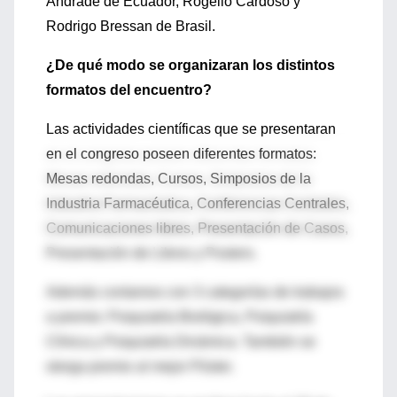
Andrade de Ecuador, Rogelio Cardoso y
Rodrigo Bressan de Brasil.
¿De qué modo se organizaran los distintos
formatos del encuentro?
Las actividades científicas que se presentaran
en el congreso poseen diferentes formatos:
Mesas redondas, Cursos, Simposios de la
Industria Farmacéutica, Conferencias Centrales,
Comunicaciones libres, Presentación de Casos,
Presentación de Libros y Posters.
Además contamos con 3 categorías de trabajos
a premio: Psiquiatría Biológica, Psiquiatría
Clínica y Psiquiatría Dinámica. También se
otorga premio al mejor Póster.