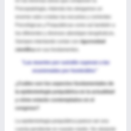
en las diversas áreas que componen la
Psicopatología. Además les otorgamos un
enorme valor a todas las escuelas y corrientes
Psicológicas y Psiquiátricas como así también a
los diferentes y diversos abordajes terapéuticos.
Siempre intentando contar con
rigurosidad
científica
en sus fundamentos.
"Las muertes por suicidio superan a las
ocasionadas por homicidios"
¿Cuáles son los aspectos fundamentales de
la epidemiología psiquiátrica en la actualidad
y cómo estarán contemplados en el
congreso?
La epidemiologia psiquiátrica parece ser una
cuenta pendiente en nuestro medio. No obstante