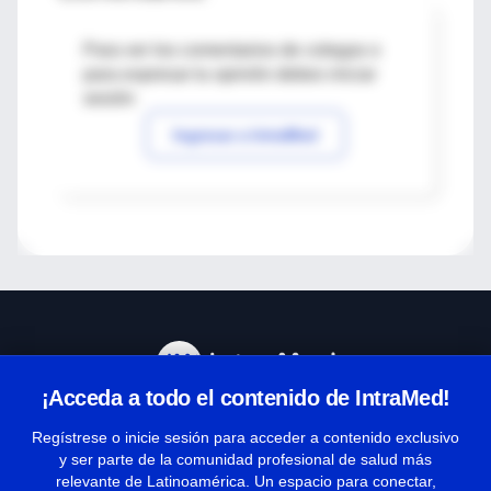
Para ver los comentarios de colegas o
para expresar tu opinión debes iniciar
sesión
Ingresar a IntraMed
¡Acceda a todo el contenido de IntraMed!
Centro de Ayuda
Regístrese o inicie sesión para acceder a contenido exclusivo
y ser parte de la comunidad profesional de salud más
relevante de Latinoamérica. Un espacio para conectar,