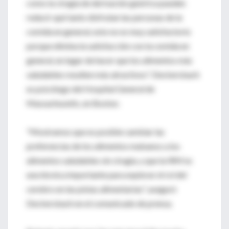
como la cirugía de derivación gástrica pueden
reducir qué tanto disfrutan las personas de la
comida en general, esto no es muy satisfactorio
porque elimina la satisfacción con la comida en
general, en lugar de hacer que los alimentos más
saludables resulten más atractivos". Deckersbach
es psicólogo del Hospital General de
Massachusetts, en Boston.
"Mostramos que es posible cambiar las
preferencias de los alimentos malsanos a los
alimentos saludables sin cirugía, y que la IRM es
una técnica importante para explorar el rol del
cerebro en las pistas alimentarias", aseguró
Deckersbach en el comunicado de prensa.