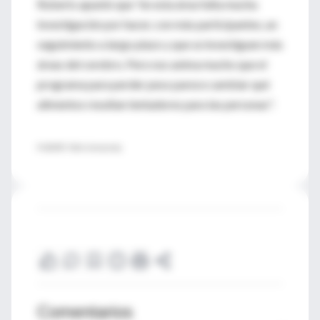
Roberts apuntó que "en esta área falta mucha
investigación por hacer, con más participantes, un
seguimiento a largo plazo y que se investiguen más
áreas del cerebro. Pero nos anima mucho que el
programa para perder peso parece cambiar qué
alimentos resultan tentadores para las personas".
FUENTE: Tufts University
Comentarios