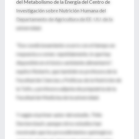
del Metabolismo de la Energía del Centro de
Investigación sobre Nutrición Humana del
Departamento de Agricultura de EE. UU. de la
universidad.
"Ese condicionamiento ocurre con el tiempo en
respuesta a comer, repetidamente, lo que hay
disponible en el tóxico ambiente alimentario",
explicó Roberts, que también es profesora de la
Facultad de Ciencias y Políticas de la Nutrición de
la Tufts, y profesora adjunta de psiquiatría de la
Facultad de Medicina de la universidad.
Y según el primer autor del estudio, Thilo
Deckersbach, aunque otros estudios han
mostrado que los procedimientos quirúrgicos