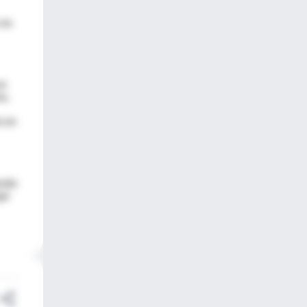
 es
en
a.
l en
ando
go