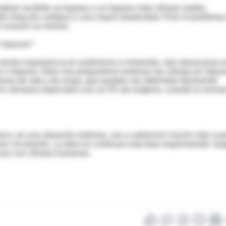
habían recibido un bypass o un bypass más células madre,
l músculo cardíaco y una mayor elasticidad. Pero el problema
 corazón se morían.
n hipoxia?
tenían experiencia en andinismo e inmersión, dos situaciones 
 o hipoxia. Ellos nos propusieron entrenar las células en hipoxi
posas de rata y de oveja, que pueden ser obtenidas fácilmente
o en cámaras especiales con un 5% de oxígeno, cuando lo norma
ico, en una situación extrema, van a sobrevivir mucho más cu
e circulación. La idea es continuar esta fase experimental, lue
nzar con células humanas.