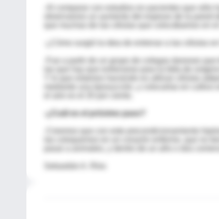
-Al comparar con estudios en pacientes que sólo 
observamos un aumento del espesor de la pared de
que muchas de las células que colocábamos en el
-¿Cómo surgió la idea de entrenar a las células e
-Fue a partir de un grupo de colegas daneses que 
las que hay que entrenarse para la falta de oxígeno
Y lo que estamos haciendo es utilizar células adi
mediante una liposucción, y colocarlas en cultiv
el aire es el 20 por ciento.
-¿Cuál es el próximo paso?
-Creemos que con este precondicionamiento hipóx
las coloquemos en un corazón enfermo, que no tien
pasar a animales, y dentro de un año o dos come
Sebastián A. Ríos