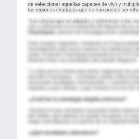
de seleccionar aquellas capaces de vivir y multipl
las regiones infartadas que no han podido ser reha
"Las células que se adapten y sobrevivan a las c
van a sobrevivir en la situación de hipoxia de un 
Chachques
, director de investigaciones cardiol
Este cirujano argentino, residente en Francia des
investigación que busca superar los obstáculos h
mayo, el doctor Chachques presentó en el XVI Con
Buenos Aires, los resultados del estudio Magnum.
"La idea era la misma que ahora: regenerar las zon
recordó Chachques-. La terapia celular clásica [in
alcanzado resultados concluyentes, y nosotros em
soporte a esas células, y que sirviera a la vez de 
-¿Cuál fue la estrategia elegida entonces?
-Hicimos lo que veníamos haciendo hasta entonces
del infarto, que todavía se puede recuperar, en p
luego colocábamos un parche de un material bio
-¿Qué resultados obtuvieron?