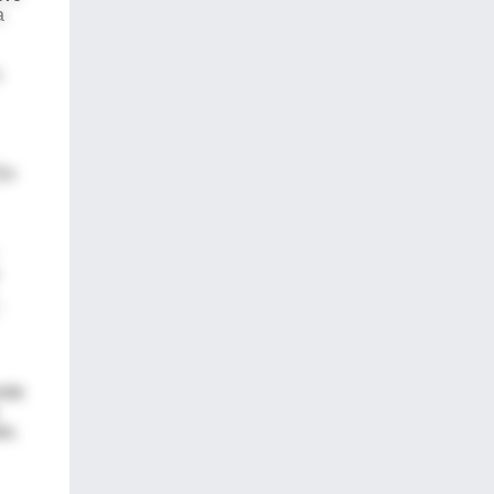
a
n
En
"
orde
re.