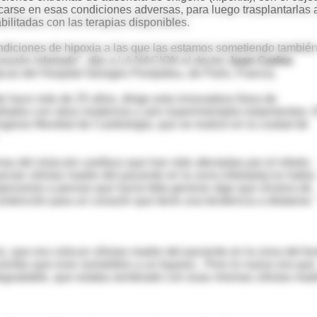
icarse en esas condiciones adversas, para luego trasplantarlas 
bilitadas con las terapias disponibles.
ondiciones de hipoxia a las que las estamos sometiendo tambié
corazón infartado", dijo a LA NACION el doctor
Juan Carlos
ógicas del Hospital Georges Pompidou, de París, Francia.
de hace más de 25 años, dirige esta innovadora línea de
allados con otros modernos y aún experimentales tratamientos. 
greso Mundial de Cardiología, que se realizó en la ciudad de
as del músculo cardíaco que han sido afectadas por el infarto -
yectar células madre del paciente en la zona infartada] no había
pezamos a pensar que hacía falta generar algo que sirviera de
contención para un corazón que tiene una tendencia a dilatarse.
, que era colocar células madre del paciente en la zona del b
acientes que eran sometidos a un bypass . Pero lo nuevo era que
degradable, que estaba sembrado con esas mismas células mad