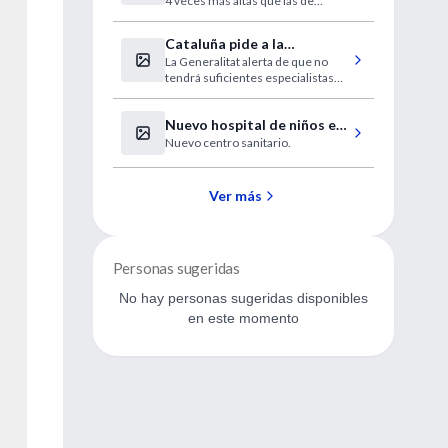
4 veces más altas que las de
de los pacientes
Estados Unidos.
Cataluña pide a la
La Generalitat alerta de que no
desesperada médicos
tendrá suficientes especialistas
extranjeros sin homologar
este verano.
Nuevo hospital de niños en
Nuevo centro sanitario.
Tandil
Ver más
Personas sugeridas
No hay personas sugeridas disponibles
en este momento