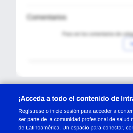
Comentarios
Para ver los comentarios de coleg
I
¡Acceda a todo el contenido de Int
Regístrese o inicie sesión para acceder a conten
ser parte de la comunidad profesional de salud 
Centro de Ayuda
de Latinoamérica. Un espacio para conectar, co