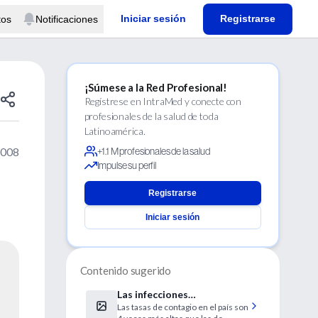
Iniciar sesión
Registrarse
tos
Notificaciones
¡Súmese a la Red Profesional!
Regístrese en IntraMed y conecte con
profesionales de la salud de toda
Latinoamérica.
2008
+1.1 M profesionales de la salud
Impulse su perfil
Registrarse
Iniciar sesión
Contenido sugerido
Las infecciones
Las tasas de contagio en el país son
hospitalarias afectan al 8%