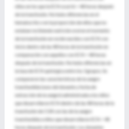
niños en los que la ECN ocurrió > 48 horas después
de la transfusión. No hubo diferencias en el
hematocrito o en la proporción de niños que no
estaban recibiendo nutrición oral en el momento
de la transfusión en recién nacidos con ECN con
inicio dentro de las 48 horas de la transfusión en
comparación con aquellos con ECN > 48 horas
después de la transfusión. No hubo diferencias en
la tasa de ECN quirúrgica entre los 3 grupos. Se
compararon las características de la sangre
transfundida (sexo del donante y fecha de
extracción de la sangre) administrada a los niños
que desarrollaron ECN dentro de las 48 horas de la
transfusión de CGR con las de la sangre
transfundida a niños que desarrollaron ECN > 48
horas después de la transfusión. Los donantes