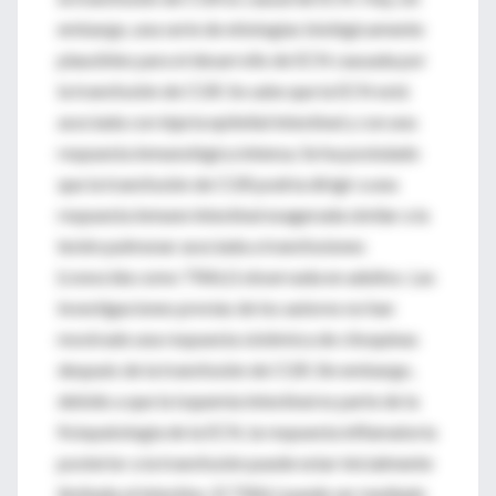
embargo, una serie de etiologías biológicamente
plausibles para el desarrollo de ECN causada por
la transfusión de CGR. Se sabe que la ECN está
asociada con injuria epitelial intestinal y con una
respuesta inmunológica intensa. Se ha postulado
que la transfusión de CGR podría dirigir a una
respuesta inmune intestinal exagerada similar a la
lesión pulmonar asociada a transfusiones
(conocida como TRALI) observada en adultos. Las
investigaciones previas de los autores no han
mostrado una respuesta sistémica de citoquinas
después de la transfusión de CGR. Sin embargo,
debido a que la isquemia intestinal es parte de la
fisiopatología de la ECN, la respuesta inflamatoria
posterior a la transfusión puede estar inicialmente
limitada al intestino. El TRALI puede ser mediado