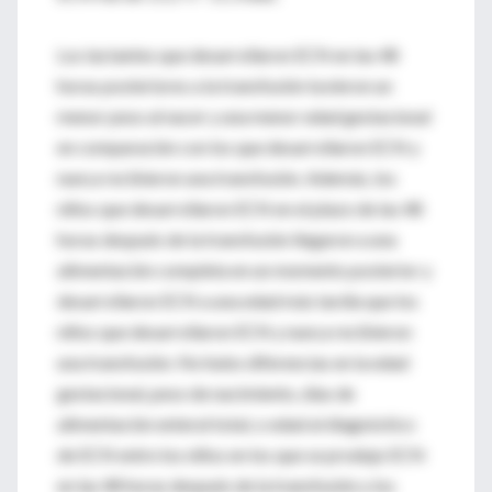
Los lactantes que desarrollaron ECN en las 48
horas posteriores a la transfusión tuvieron un
menor peso al nacer y una menor edad gestacional
en comparación con los que desarrollaron ECN y
nunca recibieron una transfusión. Además, los
niños que desarrollaron ECN en el plazo de las 48
horas después de la transfusión llegaron a una
alimentación completa en un momento posterior y
desarrollaron ECN a una edad más tardía que los
niños que desarrollaron ECN y nunca recibieron
una transfusión. No hubo diferencias en la edad
gestacional, peso de nacimiento, días de
alimentación enteral total, o edad al diagnóstico
de ECN entre los niños en los que se produjo ECN
en las 48 horas después de la transfusión y los