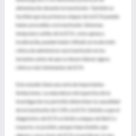
alimentación durante la transfusión. También es
factible que las primeras etapas de la ECN puedan
haber precedido a la transfusión. Síntomas
tempranos sutiles de la ECN, como apnea y
bradicardia, pueden haber influido en la decisión
clínica de administrar una transfusión en los
lactantes antes de que se desarrollaran signos
clínicos más fulminantes de ECN.
Este estudio tiene una serie de importantes
limitaciones. La naturaleza retrospectiva de la
investigación no permitió determinar la causalidad
de la transfusión de CGR y la ECN. Debido a que el
diagnóstico de ECN se limitó a etapas de Bell 2 o
mayores, es posible, aunque improbable, que
algunos casos leves de ECN se perdieran, lo que