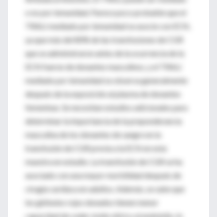
o no por inmunidad. Parece poco probable que el
TRALI mediado por inmunidad se asocie con ECN,
ya que más del 80% de las transfusiones de CGR
que se administraron antes de la ocurrencia de la
ECN fueron de donantes masculinos, y el TRALI
mediado por inmunidad se observa generalmente
después de la exposición al plasma de donantes
femeninas. Se necesitan estudios adicionales para
determinar la importancia de la preponderancia
masculina de los donantes de sangre en la
transfusión de CGR previa a la ECN en esta
muestra en estudio. La transfusión de CGR se ha
asociado con una mayor morbilidad después de
cirugía cardíaca en adultos. Además, se sabe que
los glóbulos rojos donados tienen menor
capacidad de ceder óxido nítrico al endotelio, lo