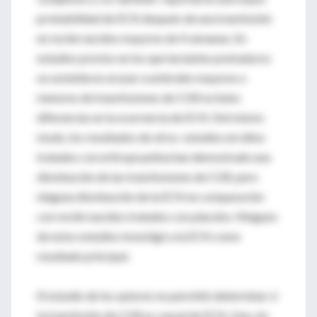
probabilidad de ECN después de una transfusión
en recién nacidos mayores de 4 semanas. En
estudios previos en los que lactantes prematuros
se sometieron al azar a umbrales mayores o
menores de transfusiones de CGR no hubo
diferencias en la ocurrencia de ECN. Del mismo
modo, los resultados de otros estudios en niños
tratados con eritropoyetina han demostrado una
disminución de las transfusiones de CGR, pero
ninguna disminución de la ECN en comparación
con recién nacidos tratados con placebo. Ninguno
de estos estudios investigó a la ECN como
resultado principal.
El estudio de los autores no permitió determinar si
la transfusión de CGR es causal de ECN. Hay, sin