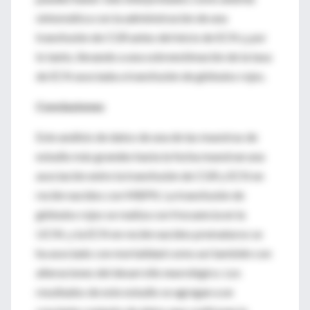
sintomática con la administración de una
transfusión de CGR antes del inicio de ECN y, por
lo tanto, llevando a una sobreestimación de la tasa
de ECN asociada a transfusión de glóbulos rojos.
Conclusiones
Este análisis de datos de una de las muestras de
estudio más grandes hasta la fecha muestran una
asociación entre la transfusión de CGR y ECN en
recién nacidos con MBPN. La transfusión de
glóbulos rojos se realiza con frecuencia en la
UCIN, y la ECN en recién nacidos prematuros se
ha asociado con mortalidad como así también con
alteraciones del desarrollo neurológico. Los
resultados de este estudio se agregan a un