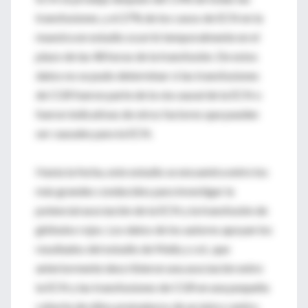
transfusiones, y el 27% de los casos de ECN en la
muestra en estudio ocurrió temporalmente en el
plazo de las 48 horas de la transfusión. De estos
datos no se pudo determinar si las transfusiones
de CGR fueron parte de la vía causal de la ECN o
fueron indicativas de otros factores que pueden
ser causales para la ECN.
Hasta la fecha, este estudio se encuentra entre los
más grandes conducidos para investigar la
potencial asociación de la ECN y la transfusión de
glóbulos rojos. Los datos de los autores apoyan los
resultados del estudio de Mally y col., que
anteriormente describieron una asociación entre
la ECN y las transfusiones de CGR en una pequeña
cohorte de niños prematuros de un único centro.