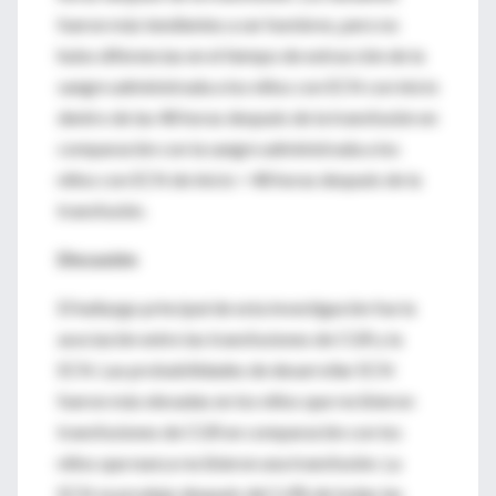
fueron más tendientes a ser hombres, pero no
hubo diferencias en el tiempo de extracción de la
sangre administrada a los niños con ECN con inicio
dentro de las 48 horas después de la transfusión en
comparación con la sangre administrada a los
niños con ECN de inicio > 48 horas después de la
transfusión.
Discusión
El hallazgo principal de esta investigación fue la
asociación entre las transfusiones de CGR y la
ECN. Las probabilidades de desarrollar ECN
fueron más elevadas en los niños que recibieron
transfusiones de CGR en comparación con los
niños que nunca recibieron una transfusión. La
ECN se produjo después del 1.4% de todas las