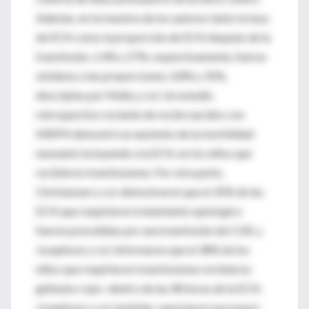
Además, en la muestra de los autores tanto la tasa
de ECN como la proporción de ECN después de la
transfusión, 1.4% y 27%, respectivamente, fueron
similares a las proporciones, 0.8% y 35%,
descriptas por Mally y col. Un estudio
retrospectivo reciente de recién nacidos con
MBPN demostró un aumento de la morbilidad
neonatal, incluyendo a la ECN, en los niños que
recibieron transfusiones. Por otra parte,
Christensen y col. demostraron que el 35% de las
ECN que requirieron tratamiento quirúrgico
fueron precedidas por una transfusión de CGR, y
Josephson y col. informaron que el 38% de los
niños que requirieron transfusiones recibieron
glóbulos rojos dentro de las 48 horas de la ECN.
Josephson y col. también reportaron una mayor