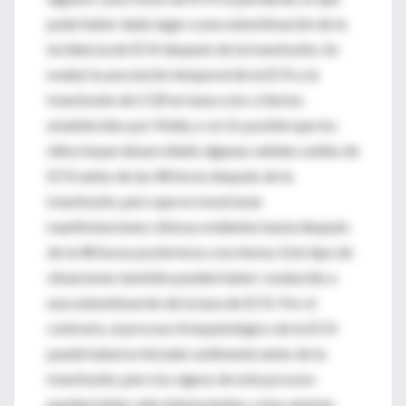
pudo haber dado lugar a una subestimación de la
incidencia de ECN después de la transfusión. Se
evaluó la asociación temporal de la ECN y la
transfusión de CGR en base a los criterios
establecidos por Mally y col. Es posible que los
niños hayan desarrollado algunas señales sutiles de
ECN antes de las 48 horas después de la
transfusión, pero que no mostraran
manifestaciones clínicas evidentes hasta después
de la 48 horas posteriores a la misma. Este tipo de
situaciones también pueden haber conducido a
una subestimación de la tasa de ECN. Por el
contrario, el proceso fisiopatológico de la ECN
puede haberse iniciado sutilmente antes de la
transfusión, pero los signos de este proceso
pueden haber sido interpretados como anemia