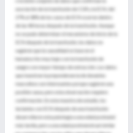
creciente conjunto de datos que confirman la
asociación de la transfusión de CGR y la ECN; del
27% al 38% de los casos de ECN ocurren dentro
de las 48 horas después de la transfusión. Aunque
no se pudo determinar el mecanismo de inicio de la
ECN después de la transfusión, los datos no
sugieren que la causalidad se base en el
hematocrito muy bajo o en la transfusión de
sangre con mayor tiempo de extracción. Los datos
que muestran la preponderancia de donantes
masculinos son interesantes porque sugieren una
posible causa, pero esta observación requiere
confirmación. En esta muestra de estudio, los
lactantes con ECN después de una transfusión
desarrollaron esta patología a una edad postnatal
más tardía, pero a una edad postmenstrual similar