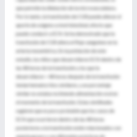
que permite la dilatación de la microvasculatura.
Por lo tanto, la transfusión de CGR puede alterar el
aporte de oxígeno a nivel intestinal, efecto que
puede conducir a ECN. Se ha demostrado que la
transfusión de CGR altera el flujo sanguíneo en la
arteria mesentérica. En la población de este
estudio, los niños que desarrollaron ECN dentro de
las 48 horas de la transfusión y los que la
desarrollaron > 48 horas después de la transfusión
tenían hematocritos similares, y un porcentaje
similar no estaba recibiendo alimentación oral en
el momento de la transfusión. Estas similitudes
sugieren que es poco probable que los casos de
ECN que ocurrieron dentro de las 48 horas
posteriores a la transfusión estén relacionados con
anemia grave o con diferentes prácticas de