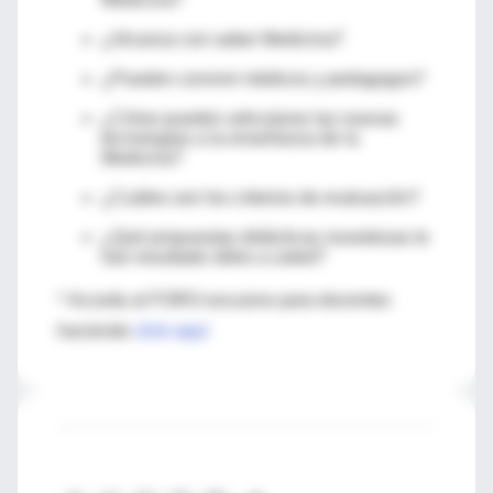
¿Alcanza con saber Medicina?
¿Pueden convivir médicos y pedagogos?
¿Cómo pueden articularse las nuevas
tecnologías a la enseñanza de la
Medicina?
¿Cuáles son los criterios de evaluación?
¿Qué propuestas didácticas novedosas le
han resultado útiles a usted?
* Acceda al FORO excusivo para docentes
haciendo
click aquí