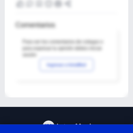
Comentarios
Para ver los comentarios de colegas o
para expresar tu opinión debes iniciar
sesión
Ingresar a IntraMed