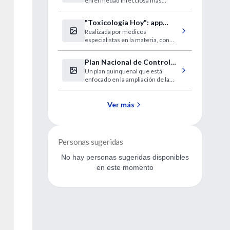
enfermedad infecciosa más
continua
común y mortal. Se estima que 1 ·
6 millones de personas mueren
"Toxicología Hoy": app
por la enfermedad anualmente,
Realizada por médicos
gratuita de gran utilidad y
incluidos 230 000 niños.
especialistas en la materia, con
rigor científico
respaldo de consensos
académicos y bibliografía
Plan Nacional de Control
internacional
Un plan quinquenal que está
de Cáncer
enfocado en la ampliación de la
cobertura efectiva con equidad y
calidad
Ver más
Personas sugeridas
No hay personas sugeridas disponibles
en este momento