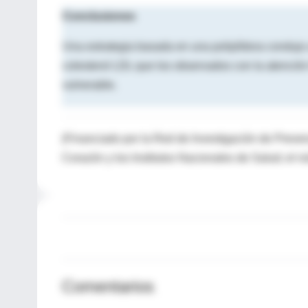
Conclusiones
Una estrategia basada en una polipíldora condujo a
colesterol LDL que los observados con la atenció
vulnerable.
(Financiado por la Red de Investigación de Preve
Corazón y los Institutos Nacionales de Salud; el 
Comentarios