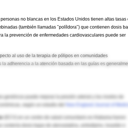
 personas no blancas en los Estados Unidos tienen altas tasas
mbinadas (también llamadas "políldora") que contienen dosis ba
a la prevención de enfermedades cardiovasculares puede ser
pecto al uso de la terapia de pólipos en comunidades
s la adherencia a la atención basada en las guías es generalm
 genéricos puede mejorar la presión arterial y los niveles de
conómicas, según un estudio del
New England Journal of Medic
ar
(ECV) en un centro de salud comunitario en Alabama fueron
e contenía dosis bajas de atorvastatina, amlodipino, losartán e