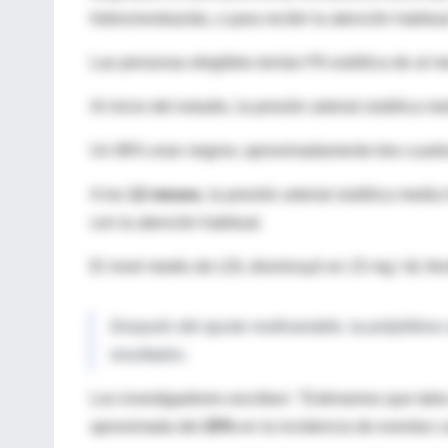
hidroclorotiazida, o para recibir la atención habitua
Las personas elegibles tenían PA sistólica de al
Al inicio del estudio, la presión arterial sistólica
Un 96% eran negros; aproximadamente tres cuartos 
A los
12 meses
, la presión arterial sistólica me
con la atención habitual.
El nivel medio de LDL disminuyó en 15 mg / dL fren
Después del ajuste multivariable, la polipíldo
resultados.
Los investigadores escriben: "Estimamos que tale
aproximada del
25%
en la incidencia de eventos c