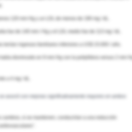
l.
 menos 120 mm Hg y un LDL de menos de 190 mg / dL.
 media fue de 140 mm / Hg y el LDL medio fue de 113 mg / dL.
tenían ingresos familiares inferiores a US$ 15.000 / año.
dia había disminuido en 9 mm Hg con la polipíldora versus 2 mm H
te a 4 mg / dL.
ra se asoció con mejoras significativamente mayores en ambos
s cambios, si se mantienen, conducirían a una reducción
ardiovasculares".