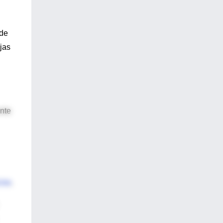
 de
jas
ente
ine
.