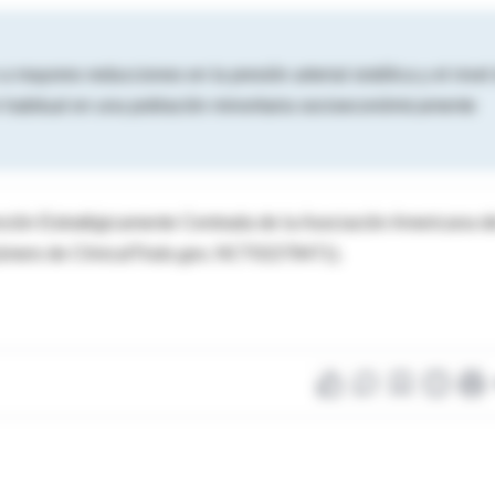
 mayores reducciones en la presión arterial sistólica y el nivel
n habitual en una población minoritaria socioeconómicamente
nción Estratégicamente Centrada de la Asociación Americana d
número de ClinicalTrials.gov, NCT02278471).