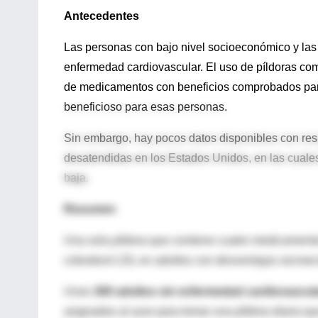
Antecedentes
Las personas con bajo nivel socioeconómico y las
enfermedad cardiovascular. El uso de píldoras co
de medicamentos con beneficios comprobados par
beneficioso para esas personas.
Sin embargo, hay pocos datos disponibles con res
desatendidas en los Estados Unidos, en las cuale
baja.
Resumen
Una sola píldora que contiene cuatro medicamentos
colesterol LDL en adultos con desventajas socioe
Unos
300 adultos sin enfermedad cardiovascul
asignados al azar para tomar una píldora diaria qu