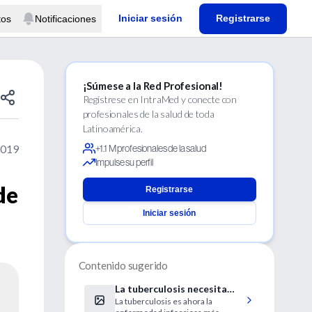
Iniciar sesión
Registrarse
tos
Notificaciones
¡Súmese a la Red Profesional!
Regístrese en IntraMed y conecte con
profesionales de la salud de toda
Latinoamérica.
2019
+1.1 M profesionales de la salud
Impulse su perfil
de
Registrarse
Iniciar sesión
Contenido sugerido
La tuberculosis necesita
La tuberculosis es ahora la
atención urgente y