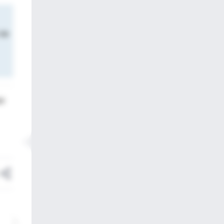
 de
el