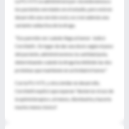
La PU-H71 se administrará por vía endovenosa a
los pacientes enrolados en el estudio, pero está en
desarrollo una versión oral y se creó además una
variante radiactiva de la droga.
"Eso permite ver cuándo llega al tumor -indicó
Cerchietti-. En lugar de dar una dosis según el peso
del paciente, administraremos la cantidad justa,
determinando cuándo la droga ha inhibido las dos
proteínas que mantienen en actividad el tumor."
Con la PU-H71, y otra similar en desarrollo,
Cerchietti explicó que esperan "desterrar el uso de
la quimioterapia o, al menos, disminuirla y hacerla
mucho menos tóxica".