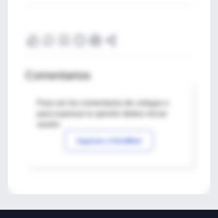
Comentarios
Para ver los comentarios de colegas o
para expresar tu opinión debes iniciar
sesión
Ingresar a IntraMed