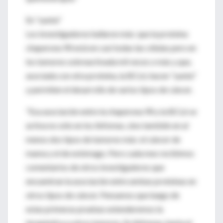
En "yunta"
Los investigadores hallaron más: que la proteína
chaperona 90 está en casi todas las células pero en
los tumores sobreactivada mil veces o más y que,
asociada con otra proteína, la BCL6, hacen "yunta"
y permiten el desarrollo de varios tipos de cáncer.
"Esa asociación entre la chaperona 90 y la BCL6 se
activa no sólo en los linfomas, sino también en al
menos dos tipos de tumores más: el cáncer de
mama y el de estómago. Pero cada mes recibimos
comentarios de otros investigadores que
encuentran la asociación entre ambas proteínas en
otros tipos de cáncer. Pensamos que luego de
estas primeras pruebas extenderemos la
terapéutica a otros tumores. En linfomas, hasta el