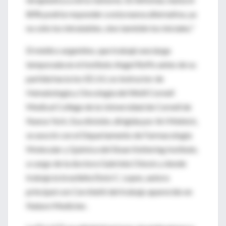
80% podría responder a esta nueva alternativa, ya
no sólo los intratables, sino también los iniciales."
El médico argentino, que trabajó una larga
temporada en el Instituto Angel Roffo antes de su
partida hacia los EE.UU, es instructor de
Hematología y Oncología del Weill Cornell
Medical College de la Universidad de Cornell de
Nueva York. Esa división, dirigida por Ari Melnick,
se asoció con el Departamento de Farmacología
Molecular y Química del Sloan Kettering Institute,
a cargo de la doctora Gabriela Chiosis y donde
trabaja la brasileña Eloisi C. Lopes, autora
principal con Cerchietti del trabajo aparecido en
Nature Medicine .