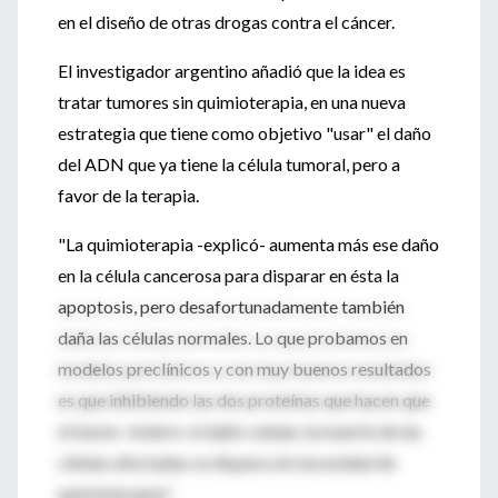
en el diseño de otras drogas contra el cáncer.
El investigador argentino añadió que la idea es
tratar tumores sin quimioterapia, en una nueva
estrategia que tiene como objetivo "usar" el daño
del ADN que ya tiene la célula tumoral, pero a
favor de la terapia.
"La quimioterapia -explicó- aumenta más ese daño
en la célula cancerosa para disparar en ésta la
apoptosis, pero desafortunadamente también
daña las células normales. Lo que probamos en
modelos preclínicos y con muy buenos resultados
es que inhibiendo las dos proteínas que hacen que
el tumor «tolere» el daño celular, la muerte de las
células afectadas se dispara sin necesidad de
quimioterapia."