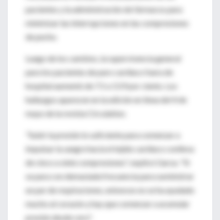
pacientes y la administración de fármacos para
minimizar las interrupciones en las compresiones
de pecho.
Luego de los cambios, la supervivencia general
para los pacientes de paro cardiaco fuera de
hospital aumentó de 7.5 a 13.9 por ciento. Los
hallazgos aparecen en la edición en línea del 4 de
mayo de la revista Circulation.
"Subir la presión lo suficiente para comenzar a
impulsar la sangre hacia el tejido cardiaco conlleva
de cinco a siete compresiones", explicó Garza. "Si
se para con demasiada frecuencia para suministrar
un par de respiraciones, entonces no se ha ayudado
mucho al corazón y hay que comenzar a acumular
presión desde cero".