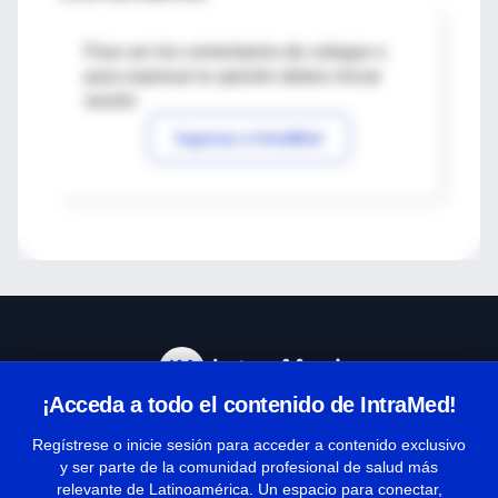
Para ver los comentarios de colegas o
para expresar tu opinión debes iniciar
sesión
Ingresar a IntraMed
¡Acceda a todo el contenido de IntraMed!
Centro de Ayuda
Regístrese o inicie sesión para acceder a contenido exclusivo
y ser parte de la comunidad profesional de salud más
relevante de Latinoamérica. Un espacio para conectar,