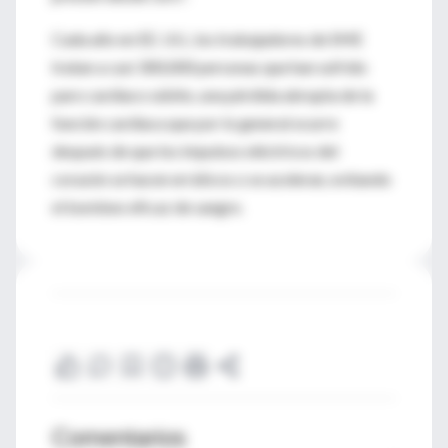
Cada año en EE. UU., los trabajadores de SME
tratan a casi 300,000 personas que han sufrido
paro cardiaco súbito, una pérdida abrupta de la
función cardiaca que por lo general ocurre
después de que los impulsos eléctricos del
corazón se hacen erráticos o se aceleran, evitando
el bombeo eficaz de sangre.
Comentarios