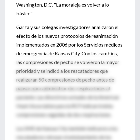
Washington, D.C. "La moraleja es volver a lo
básico".
Garza y sus colegas investigadores analizaron el
efecto de los nuevos protocolos de reanimación
implementados en 2006 por los Servicios médicos
de emergencia de Kansas City. Con los cambios,
las compresiones de pecho se volvieron la mayor
prioridad y se indicó a los rescatadores que
realizaran 50 compresiones de pecho antes de
pausar para administrar dos respiraciones al
paciente. Las directrices actuales de la American
Heart Association para la RCP indican treinta
compresiones seguidas de dos respiraciones.
Los SME de Kansas City también indicaron a los
rescatadores retrasar el entubamiento de los