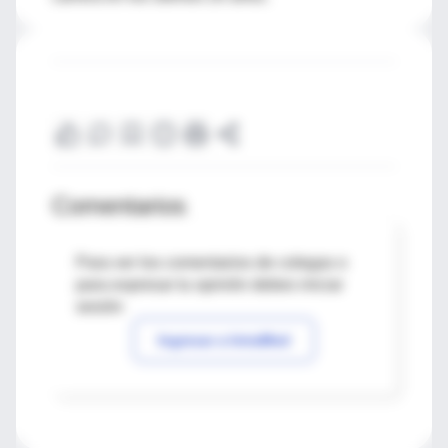
Comentarios
Para ver los comentarios de colegas o
para expresar tu opinión debes iniciar
sesión
Ingresar a IntraMed