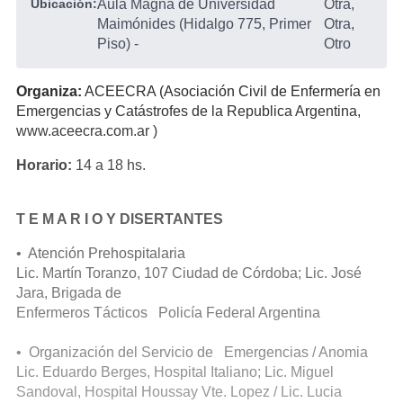
Ubicación:
Aula Magna de Universidad
Otra,
Maimónides (Hidalgo 775, Primer
Otra,
Piso)
-
Otro
Organiza:
ACEECRA (Asociación Civil de Enfermería en
Emergencias y Catástrofes de la Republica Argentina,
www.aceecra.com.ar )
Horario:
14 a 18 hs.
T E M A R I O Y DISERTANTES
• Atención Prehospitalaria
Lic. Martín Toranzo, 107 Ciudad de Córdoba; Lic. José
Jara, Brigada de
Enfermeros Tácticos Policía Federal Argentina
• Organización del Servicio de Emergencias / Anomia
Lic. Eduardo Berges, Hospital Italiano; Lic. Miguel
Sandoval, Hospital Houssay Vte. Lopez / Lic. Lucia