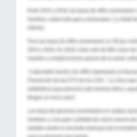
Entre 2015 y 2016, las tasas de sífilis aumentaron
hombres, sobre todo gais y bisexuales. La mitad 
informe.
Pero las tasas de sífilis aumentaron un 36 por cien
2015 y 2016. En 2016, hubo más de 600 casos de re
muertes y complicaciones graves de la salud, señ
"Cada bebé nacido con sífilis representa un fracaso
Prevención de las ETS de los CDC. "Lo único que 
antibióticos para prevenir este enorme dolor y ay
tengan un inicio sano".
Las tasas de gonorrea aumentaron en ambos sexos 
hombres, y una gran cantidad de casos nuevos de 
también anotó la creciente amenaza de la resisten
para la gonorrea que queda.