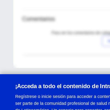
Comentarios
Para ver los comentarios de coleg
I
¡Acceda a todo el contenido de Int
Regístrese o inicie sesión para acceder a conten
ser parte de la comunidad profesional de salud 
Centro de Ayuda