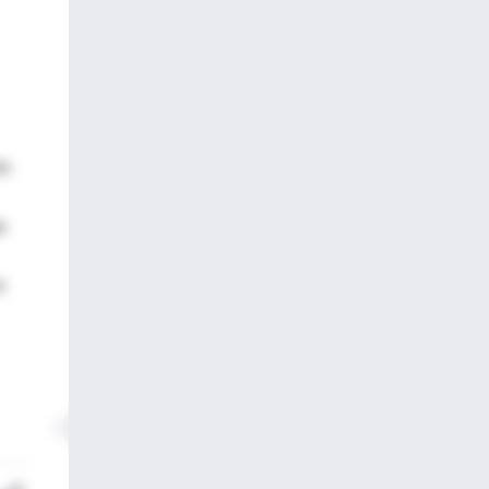
ón
o
n