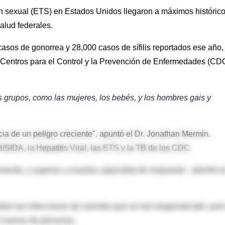
 sexual (ETS) en Estados Unidos llegaron a máximos históric
alud federales.
asos de gonorrea y 28,000 casos de sífilis reportados ese año,
 Centros para el Control y la Prevención de Enfermedades (CD
 grupos, como las mujeres, los bebés, y los hombres gais y
a de un peligro creciente", apuntó el Dr. Jonathan Mermin,
/SIDA, la Hepatitis Viral, las ETS y la TB de los CDC.
mento, y superan a nuestra capacidad de respuesta", advirtió e
das las infecciones de clamidia que se han diagnosticado, pero
os nuevos de personas.