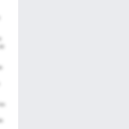
e
40
de
los
do