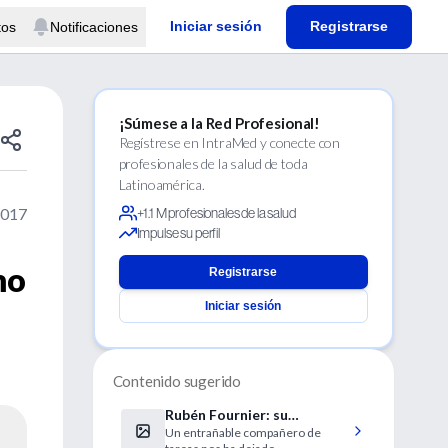
Iniciar sesión
Registrarse
tos
Notificaciones
¡Súmese a la Red Profesional!
Regístrese en IntraMed y conecte con
profesionales de la salud de toda
Latinoamérica.
2017
+1.1 M profesionales de la salud
Impulse su perfil
mo
Registrarse
Iniciar sesión
Contenido sugerido
Rubén Fournier: su
Un entrañable compañero de
fallecimiento