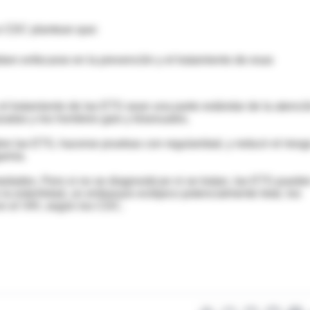
os CDC plantean que:
ben enfocarse en la prevención y el tratamiento de esas
l tratamiento de las ETS sean una parte estándar de la atenci
zadas y los hombres gais y bisexuales.
e las ETS, hacerse pruebas con regularidad, y reducir el riesg
gamia.
medades. Pero si no se diagnostican ni se tratan, las ETS puede
a esterilidad, un embarazo ectópico potencialmente letal, los
on el VIH, según los CDC.