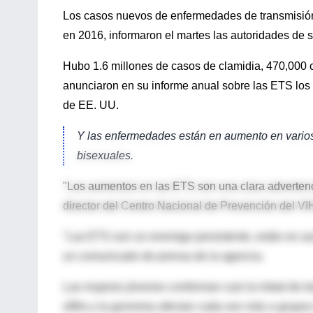
Los casos nuevos de enfermedades de transmisión
en 2016, informaron el martes las autoridades de s
Hubo 1.6 millones de casos de clamidia, 470,000 c
anunciaron en su informe anual sobre las ETS los
de EE. UU.
Y las enfermedades están en aumento en varios
bisexuales.
"Los aumentos en las ETS son una clara advertenci
director del Centro Nacional de Prevención del VIH
"Las ETS son un enemigo persistente, están en au
un comunicado de prensa de la agencia.
Las mujeres jóvenes conforman casi la mitad de to
sífilis y la gonorrea afectan cada vez más a grup