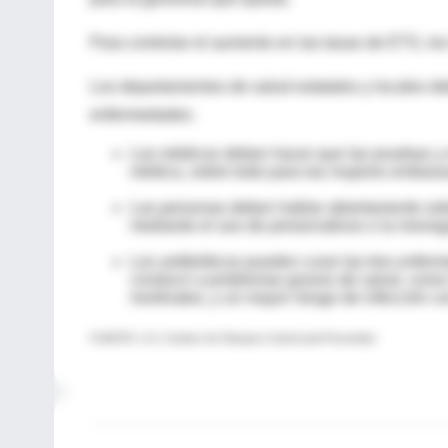
Para controlar el aumento en las tasas de ETS, l
Los departamentos de salud estatales y locales de
enfermedades.
Los médicos deben hacer que las pruebas y e
médica, sobre todo para las mujeres embara
Las personas deben hablar abiertamente sobr
mediante el uso de preservativos o la mono
Los antibióticos pueden curar las tres enfer
conducir a problemas graves de salud, como l
mortinatos, y un mayor riesgo de infección c
FUENTE: U.S. Centers for Disease Control and Prevention