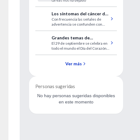
tareas nos ha dejado
Los síntomas del cáncer de
Con frecuencia las señales de
próstata no siempre son
advertencia se confunden con
obvios
otras afecciones
Grandes temas de
El 29 de septiembre se celebra en
Cardiología
todo el mundo el Día del Corazón.
IntraMed ofrece una revisión
actualizada sobre los temas mas
importantes de la cardiología
Ver más
internacional.
Personas sugeridas
No hay personas sugeridas disponibles
en este momento