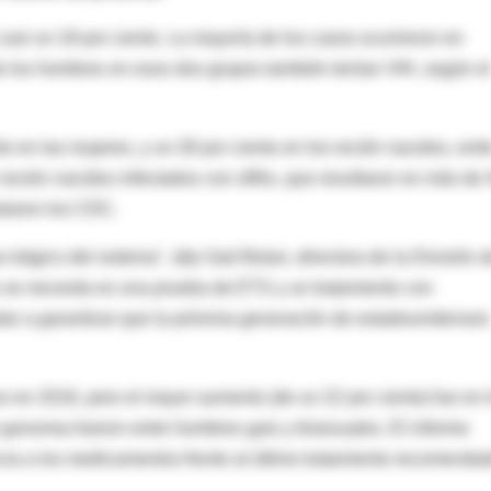
 casi un 18 por ciento. La mayoría de los casos ocurrieron en
de los hombres en esos dos grupos también tenían VIH, según el
to en las mujeres, y un 28 por ciento en los recién nacidos, entr
cién nacidos infectados con sífilis, que resultaron en más de 
alaron los CDC.
 trágico del sistema", dijo Gail Bolan, directora de la División 
se necesita es una prueba de ETS y un tratamiento con
udar a garantizar que la próxima generación de estadounidenses
en 2016, pero el mayor aumento (de un 22 por ciento) fue en 
gonorrea fueron entre hombres gais y bisexuales. El informe
cia a los medicamentos frente al último tratamiento recomenda