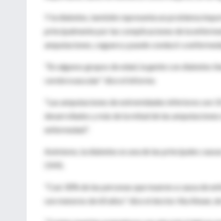
Y la diabetes, también representa un problema impor
principalmente por las complicaciones de la enferme
amputaciones, ceguera y puede conducir a enfermed
"En algunos grupos de edad, la gente con diabetes tie
cerebrovascular" dice el informe.
"Las amputaciones de extremidades inferiores son 1
desarrollados y más de la mitad de las amputaciones
enfermedad".
Asimismo, la diabetes es una de las principales causa
OMS.
"Casi 30% de las personas que mueren a causa de en
son menores de 60 años" dice el doctor Ala Alwan, d