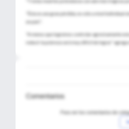
"Y estas muertes prematuras son aún más trágicas po
"Ésta es una gran pérdida, no sólo a nivel individual 
un país".
"A menos que logremos controlar agresivamente esta
reducir la pobreza será muy difícil de lograr" agrega 
Comentarios
Para ver los comentarios de coleg
I