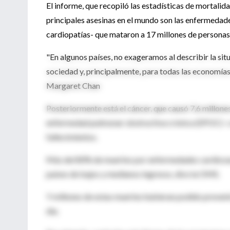
El informe, que recopiló las estadísticas de mortali
principales asesinas en el mundo son las enfermedade
cardiopatías- que mataron a 17 millones de personas
"En algunos países, no exageramos al describir la sit
sociedad y, principalmente, para todas las economía
Margaret Chan
Posteriormente está el cáncer, que causó 7,6 millone
enfermedad pulmonar obstructiva crónica (EPOC)- con
fallecimientos.
Más del 80% de muertes por enfermedades cardiovas
países de bajos y medianos ingresos, dice la OMS.
Y millones de estas muertes hubieran podido preveni
día.