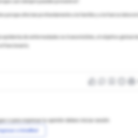
rque casi siempre pueden prevenirse".
sino porque afectan profundamente a la familia y a la fuerza laboral
 epidemia de enfermedades no transmisibles, el objetivo global d
el funcionario.
as o para expresar tu opinión debes iniciar sesión
ngresar a IntraMed