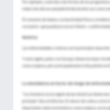
Por ejemplo, controles más firmes de los programas a
reducción del uso perjudicial del alcohol, así como un
El consumo de tabaco, la inactividad física y la die
coronaria -que puede provocar infarto- y enfermeda
América
Las enfermedades crónicas son la principal causa de 
Y esta región, junto con Europa, tienen la mayor inci
como mujeres, pero principalmente el de pulmón en 
La obesidad es un factor de riesgo de enfermed
"Los hombres en la región de las Américas tienen las
próstata" dice el informe. El cáncer de colon y recto
importante, tanto en hombres como mujeres, en la re