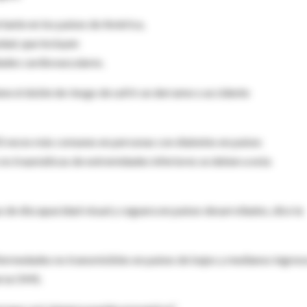
tante en los países de América,
dad, que incluyen
ades cardiovasculares.
ne el doble de riesgo de sufrir un derrame o accidente
0 veces más comunes en personas con diabetes en países
 no traumáticas de extremidades inferiores se deben a esta
s de discapacidad visual y ceguera en países desarrollados, dice la
fermedades no transmisibles en países de bajos y medianos ingres
e la OMS.