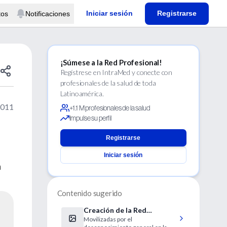
Iniciar sesión
Registrarse
tos
Notificaciones
¡Súmese a la Red Profesional!
Regístrese en IntraMed y conecte con
profesionales de la salud de toda
Latinoamérica.
2011
+1.1 M profesionales de la salud
Impulse su perfil
Registrarse
Iniciar sesión
n
Contenido sugerido
Creación de la Red
Movilizadas por el
Latinoamericana de