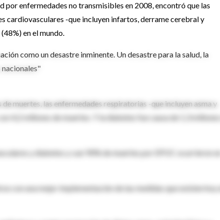
dad por enfermedades no transmisibles en 2008, encontró que las
s cardiovasculares -que incluyen infartos, derrame cerebral y
 (48%) en el mundo.
uación como un desastre inminente. Un desastre para la salud, la
s nacionales"
s de muertes, las enfermedades respiratorias -que incluyen asma y
 4,2 millones de muertes. Y la diabetes fue causa de 1,3 millones
culares y diabetes y casi 90% de muertes por EPOC ocurrieron e
rse con una mejor implementación de las medidas que existen hoy 