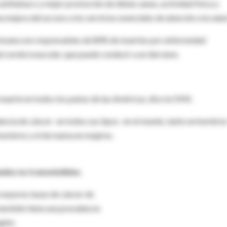
ntitabaco y mejor promoción de dietas sanas, actividad física y
a mejora del acceso a los servicios esenciales de atención a la salud
ta insana son responsables de 80% de muertes por enfermedad
d cerebrovascular, que puede conducir a un derrame.
muerte en todos los países de las Américas, dice la OMS.
dencia de cáncer -en todos sus tipos- en el mundo, tanto en hombre
hombres y el de mama en mujeres.
ades no transmisibles.
 mayores tasas de cáncer de
 también tiene una prevalencia
gión.