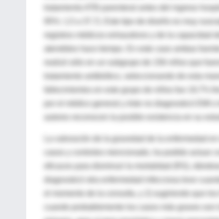
tratamiento ATB parenteral antes del ingreso hospit
95%: 1,5 a 37,7). Este tipo de diseño es muy susce
registros médicos exhaustivos y de la capacidad d
atendidos hace tiempo. En este caso ambas fuente
realizó sólo en un subgrupo de 156 niños que fuero
tratamiento antibiótico, seleccionando de esta ma
fallecimientos en este grupo de niños fue 19,7% fr
por el médico general y éste no diagnosticó EMI o 
autores reconocen la posible existencia en su es
La valoración de la gravedad de la enfermedad en e
casos y controles mencionado, ha podido actuar co
eficaces para disminuir la mortalidad (RS), dánd
diagnosticó otra enfermedad infecciosa leve cuand
el momento de la consulta, y 2) sugiriendo que lo
cuando probablemente los casos más graves son l