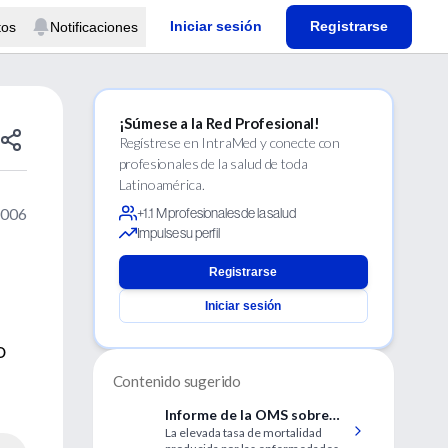
Iniciar sesión
Registrarse
tos
Notificaciones
¡Súmese a la Red Profesional!
Regístrese en IntraMed y conecte con
profesionales de la salud de toda
Latinoamérica.
2006
+1.1 M profesionales de la salud
Impulse su perfil
Registrarse
Iniciar sesión
o
Contenido sugerido
Informe de la OMS sobre
La elevada tasa de mortalidad
las enfermedades