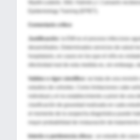
Wyeth-Lederle. SMJ. Hahmé y I. Camarón recibier
Epidemiology Training (EPIET).
Comentario crítico
Justificación:
la EMI es el proceso infeccioso agu
desarrollados. Determinados servicios de salud re
hospitalario, en casos en los que el niño es visita
efectividad real de esta medida es, sin embargo, o
Validez o rigor científico:
se trata de una revisión
estudios de cohortes. Como limitaciones cabe seña
individual y el no establecimiento a priori de una 
clasificación de gravedad realizada en cada estudi
el momento de la sospecha diagnóstica puede habe
mayor probabilidad de instauración de tratamiento
Interés o pertinencia clínca :
un estudio de casos