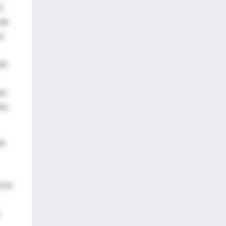
IC
 de
os
bir
os
ios
de
d en