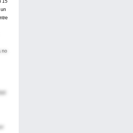
n 15
 un
ntre
a no
dad
or