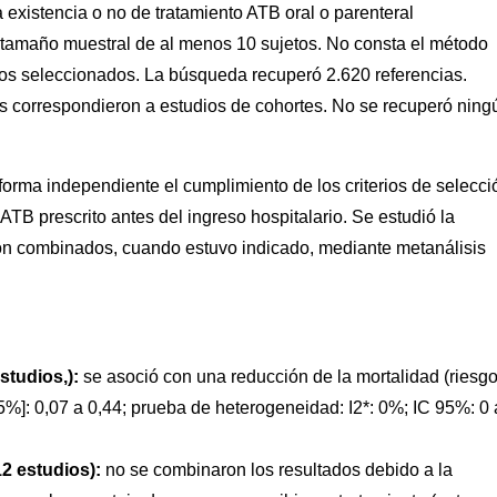
a existencia o no de tratamiento ATB oral o parenteral
3) tamaño muestral de al menos 10 sujetos. No consta el método
dios seleccionados. La búsqueda recuperó 2.620 referencias.
das correspondieron a estudios de cohortes. No se recuperó ning
forma independiente el cumplimiento de los criterios de selecci
 ATB prescrito antes del ingreso hospitalario. Se estudió la
on combinados, cuando estuvo indicado, mediante metanálisis
studios,):
se asoció con una reducción de la mortalidad (riesg
95%]: 0,07 a 0,44; prueba de heterogeneidad: I2*: 0%; IC 95%: 0 
2 estudios):
no se combinaron los resultados debido a la