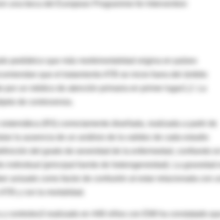
on una beca del European Programme for Intervention
do pediátrico que más morbimortalidad origina en países
comiendan que el tratamiento ATB se inicie fuera del ámbito
do por un médico de atención primaria en primer lugar1,2. La
bjeto de controversia.
 sistemática (RS) correctamente diseñada, realizada a partir de
lar la ausencia de un análisis de la validez de cada estudio
definición del grado de severidad de la enfermedad, confiando en
o individual (principal fuente de heterogeneidad). La gravedad
r actuado como factor de confusión al estar relacionada con 
 ATB y con la mortalidad.
 y controles3 realizado en 448 niños con EMI ha constatado qu