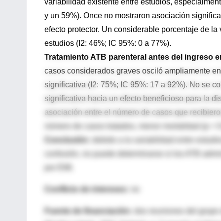
variabilidad existente entre estudios, especialmen
y un 59%). Once no mostraron asociación significa
efecto protector. Un considerable porcentaje de la 
estudios (I2: 46%; IC 95%: 0 a 77%).
Tratamiento ATB parenteral antes del ingreso e
casos considerados graves osciló ampliamente ent
significativa (I2: 75%; IC 95%: 17 a 92%). No se 
significativa hacia un efecto beneficioso para la d
asociación entre el número de casos que recibiero
número de casos tratados, menor mortalidad (p = 0
Conclusión:
debido a la variabilidad entre estudi
confusión, no puede determinarse si los ATB admin
por EMI.
Conflicto de intereses:
no
Fuente de financiación:
dos reuniones del grupo 