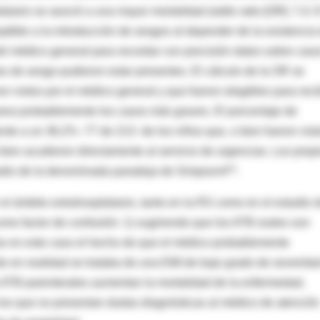
alario se asoció a una mayor mortalidad (odds ratio [OR]: 7,4; 
ptible a la introducción de sesgos al depender de la existencia
el médico general para recordar con precisión datos sobre cas
s de sesgo pudieron estar presentes. El cálculo de la OR se
n vistos por el médico general y que fueron elegibles para reci
nera probablemente los casos más graves. El porcentaje de
ente a un 36,2% -77 de 213- de los niños que, o bien fueron vist
bien acudieron directamente al servicio de urgencias. Los prop
tudio de la denominada paradoja de Simpson4**.
l ámbito extrahospitalario, tanto en la RS como en el estudio 
mo factor de confusión: 1) sugiriendo que los ATB orales son
ose en este caso el hecho de que el médico probablemente
o en realidad se trataba de una EMI de bajo grado de severida
s ATB parenterales aumentan la mortalidad de la enfermedad,
os que no presentan dudas diagnósticas al médico de atención