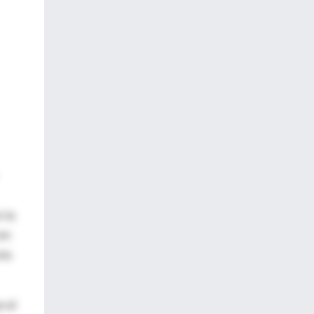
 la
 en
una
e el