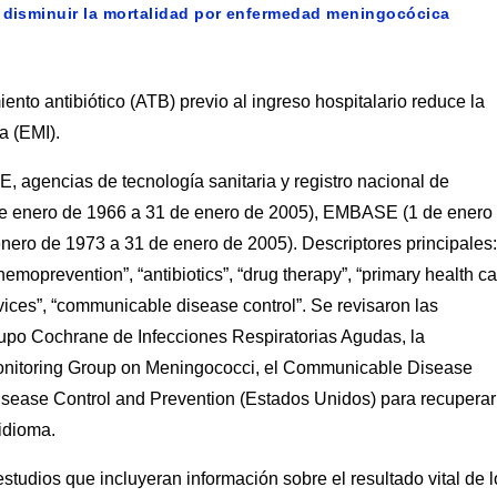
a disminuir la mortalidad por enfermedad meningocócica
iento antibiótico (ATB) previo al ingreso hospitalario reduce la
a (EMI).
gencias de tecnología sanitaria y registro nacional de
 de enero de 1966 a 31 de enero de 2005), EMBASE (1 de enero
nero de 1973 a 31 de enero de 2005). Descriptores principales:
hemoprevention”, “antibiotics”, “drug therapy”, “primary health ca
ices”, “communicable disease control”. Se revisaron las
Grupo Cochrane de Infecciones Respiratorias Agudas, la
onitoring Group on Meningococci, el Communicable Disease
Disease Control and Prevention (Estados Unidos) para recuperar
 idioma.
 estudios que incluyeran información sobre el resultado vital de 