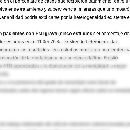
te en el porcentaje de casos que recibieron tratamiento (entre u
tiva entre tratamiento y supervivencia, mientras que uno mostró
variabilidad podría explicarse por la heterogeneidad existente e
n pacientes con EMI grave (cinco estudios):
el porcentaje de
re estudios-entre 11% y 76%-, existiendo heterogeneidad
combinaron los resultados. Dos estudios mostraron una tendenci
isminución de la mortalidad y uno un efecto dañino. Existió
n ATB parenterales y la disminución de la mortalidad: a mayor
,04).
os y a la presencia del grado de severidad como factor de
istrados antes del ingreso tienen algún efecto sobre la mortali
de trabajo elaborador del artículo estuvieron subvencionadas p