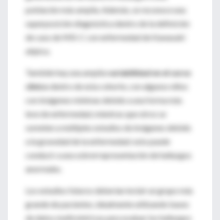
población más amplia. Además, se reconoce una
superposición diagnóstica dentro de la definición
de caso de MIS-C con enfermedad de Kawasaki
atípica.
También hay una amplia
variabilidad en el curso
clínico
dentro de esta cohorte, con algunos niños
con imágenes mínimas debido a una forma más
leve de enfermedad, mientras que otros se
someten a múltiples estudios de imágenes debido
a la gravedad de la enfermedad; esto puede
conducir a una sobrerrepresentación de hallazgos
anormales.
Los estudios futuros deberían incluir un grupo más
grande de pacientes, idealmente utilizando bases
de datos multicéntricas para evaluar los hallazgos