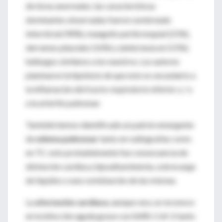
de tórax anormales; las características
dominantes observadas fueron sombreado
intersticial (90%), manguito peribronquial (21%),
derrames pleurales (16%) y atelectasia en (11%);
hallazgos similares a los nuestros. Los autores
plantearon la hipótesis de que esto es secundario a
la inflamación del tracto respiratorio inferior y / o
a la arteritis pulmonar.
También hemos identificado un patrón emergente
de
edema pulmonar
tanto en radiografías como
en TC; esto probablemente fue consecuencia de
disfunción cardíaca, hipoalbuminemia, sobrecarga
de líquidos o una combinación de las mismas.
La
afectación cardíaca
, aunque rara, se reconoce
en la infección aguda grave con SARS-CoV-2 tanto