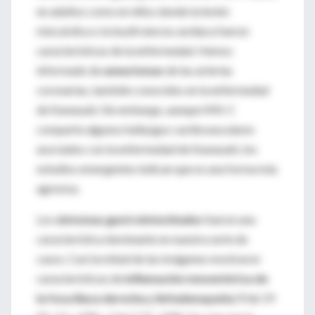
en adultos como en niños donde la lesión
miocárdica o la insuficiencia cardíaca fueron
características de la enfermedad. Hemos
informado de
aneurismas
de las arterias
coronarias, también conocidos en la enfermedad
de Kawasaki. Sin embargo, aunque MIS-C
comparte algunos hallazgos cardiovasculares
asociados con la enfermedad de Kawasaki, los
estudios emergentes indican que es una forma más
agresiva.
Los
síntomas gastrointestinales
fueron una
característica dominante en nuestra serie de
casos. Casi la mitad de las imágenes mostraron
características de
inflamación mesentérica de
la fosa ilíaca derecha y linfadenopatía
(9 de 19