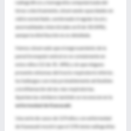
radiográficos y tomografía computarizada del
tórax colectivamente, observando opacidades en
vidrio esmerilado, sombreado irregular local y
anormalidades intersticiales en 8 de 18 (44%),
aunque la distribución no es detallada.
Hemos observado que el engrosamiento de la
pared bronquial central se ve comúnmente en
estos niños (12 de 35; 34%) y sin que ninguno
presente síntomas del tracto respiratorio inferior,
los hallazgos son más probablemente atribuibles
a la inflamación de las vías respiratorias.
Apariencias similares también se reconocen en la
enfermedad de Kawasaki
.
Una serie de casos de 129 niños con enfermedad
de Kawasaki mostró que el 15% tenía radiografías