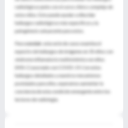
radiológicos junto con el curso clínico complejo de
estos niños. Esto puede ayudar a dilucidar
hallazgos radiológicos más específicos y la
patogénesis subyacente para estos.
Para
concluir
, esta serie de casos examina el
espectro de hallazgos de imágenes en 35 niños con
síndrome inflamatorio multisistémico en niños
(MIS-C) asociado con COVID-19. Con estos
hallazgos detallados y nuestros mecanismos
postulados para ellos, esperamos aumentar la
conciencia de esta condición emergente entre los
lectores de radiología.