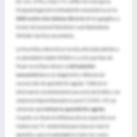
EE. UU.; 47% y 3 de 5 TC; 60%). Se cree que la
fisiopatología de la linfadenitis mesentérica es la
infiltración microbiana directa
de los ganglios a
través de la pared intestinal o una hiperplasia
linfoide reactiva secundaria.
La fosa ilíaca derecha es la más afectada debido a
su abundante tejido linfático y a los parches de
Peyer en el íleon distal. La
linfadenitis
mesentérica
es un diagnóstico diferencial
reconocido de apendicitis aguda. Tullie et al
informaron recientemente una serie de 8 niños con
síndrome hiperinflamatorio post COVID-19 con
síntomas que
imitan la apendicitis aguda
.
Cuando se observó inflamación no específica se
realizó una TC abdominal para buscar más el
apéndice, que era
normal
en todos los casos.