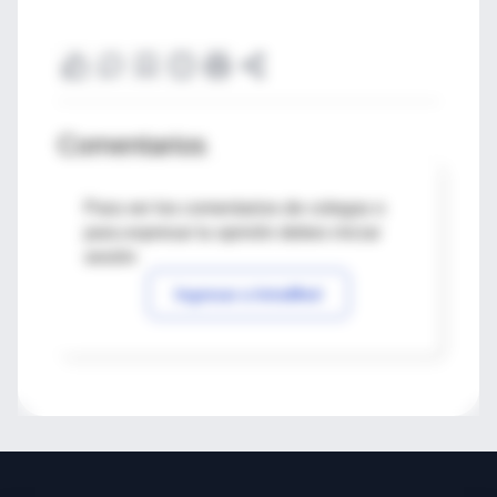
Comentarios
Para ver los comentarios de colegas o
para expresar tu opinión debes iniciar
sesión
Ingresar a IntraMed