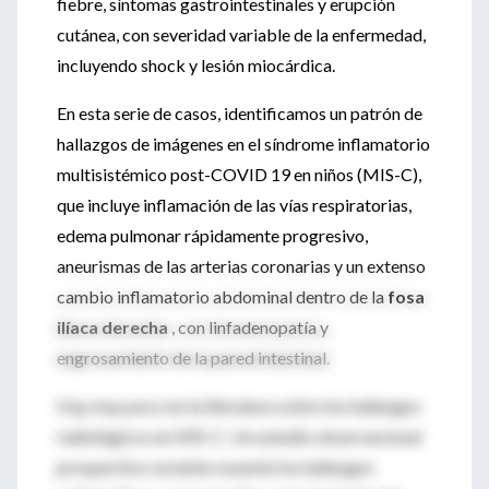
fiebre, síntomas gastrointestinales y erupción
cutánea, con severidad variable de la enfermedad,
incluyendo shock y lesión miocárdica.
En esta serie de casos, identificamos un patrón de
hallazgos de imágenes en el síndrome inflamatorio
multisistémico post-COVID 19 en niños (MIS-C),
que incluye inflamación de las vías respiratorias,
edema pulmonar rápidamente progresivo,
aneurismas de las arterias coronarias y un extenso
cambio inflamatorio abdominal dentro de la
fosa
ilíaca derecha
, con linfadenopatía y
engrosamiento de la pared intestinal.
Hay muy poco en la literatura sobre los hallazgos
radiológicos en MIS-C. Un estudio observacional
prospectivo reciente resumió los hallazgos