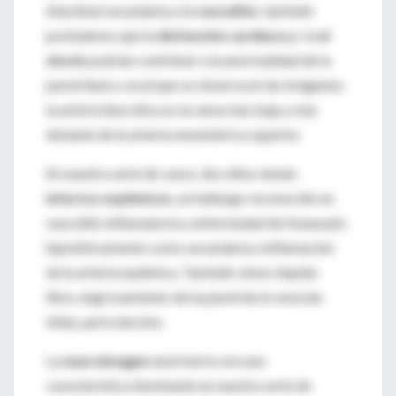
intestinal secundaria a la
vasculitis
; también
postulamos que la
disfunción cardíaca y / o el
shock
podrían contribuir a la anormalidad de la
pared ileal y cecal que se observa en las imágenes;
la arteria ileocólica es la rama más baja y más
distante de la arteria mesentérica superior.
En nuestra serie de casos, dos niños tenían
infartos esplénicos
, un hallazgo reconocido en
vasculitis inflamatoria y enfermedad de Kawasaki,
hipotéticamente como secundaria a inflamación
de la arteria esplénica. También vimos líquido
libre, engrosamiento de la pared de la vesícula
biliar, pericolecisto.
La
neuroimagen
anormal no era una
característica dominante en nuestra serie de