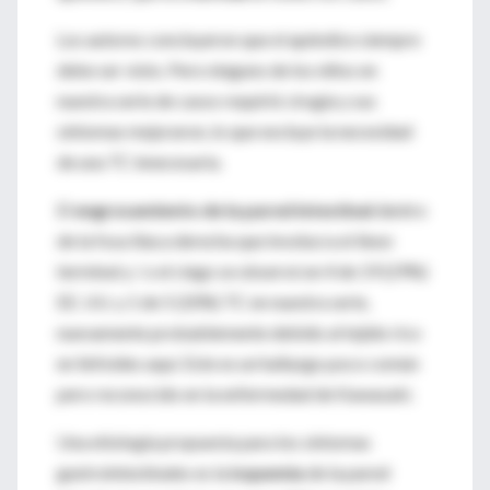
Los autores concluyeron que el apéndice siempre
debe ser visto. Pero ninguno de los niños en
nuestra serie de casos requirió cirugía y sus
síntomas mejoraron, lo que excluye la necesidad
de una TC innecesaria.
El
engrosamiento de la pared intestinal
dentro
de la fosa ilíaca derecha que involucra el íleon
terminal y / o el ciego se observó en 4 de 19 (29%)
EE. UU. y 1 de 5 (20%) TC en nuestra serie,
nuevamente probablemente debido al tejido rico
en linfoides aquí. Este es un hallazgo poco común
pero reconocido en la enfermedad de Kawasaki.
Una etiología propuesta para los síntomas
gastrointestinales es la
isquemia
de la pared