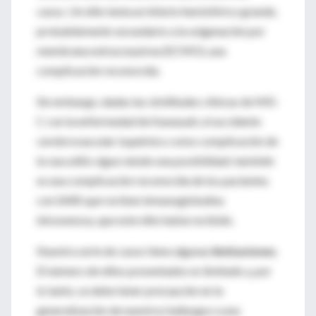
casos. Un niño tenía un infarto hemisférico grande,
probablemente secundario a la oxigenación por
membrana extracorpórea (ECMO), una
complicación reconocida.
Sin embargo, dadas las similitudes clínicas de MIS-
C con la enfermedad de Kawasaki, el accidente
cerebrovascular isquémico como complicación de
la vasculitis sigue siendo una posibilidad; también
es una complicación reconocida de los pacientes
con SARS que reciben inmunoglobulina
intravenosa, que este niño había recibido.
Nuestra serie de casos tiene algunas
limitaciones
.
El número de niños presentados es limitado y, por
lo tanto, se debe tener precaución en la
generalización de nuestros hallazgos a una