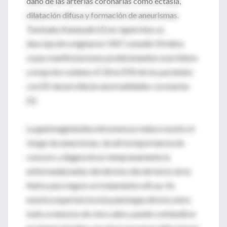
daño de las arterias coronarias como ectasia,
dilatación difusa y formación de aneurismas.
Tomisaku Kawasaki (1) en Japón hizo su
descripción original en 1967; estudió 50 niños
cuyas manifestaciones predominantes eran fiebre
y erupción cutánea. El 18 al 25% de los pacientes
con EK desarrollarán anormalidades coronarias
(2).
La gammaglobulina intravenosa reduce mucho el
riesgo de aneurismas; de ahí la importancia de
conocer y diagnosticar tempranamente la
enfermedad antes del décimo día del inicio de la
fiebre para lograr un tratamiento eficaz. En
nuestra experiencia esta patología afecta sobre
todo a menores de cinco años; puede confundirse