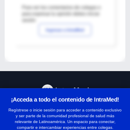
Para ver los comentarios de colegas o
para expresar tu opinión debes iniciar
sesión
Ingresar a IntraMed
¡Acceda a todo el contenido de IntraMed!
Centro de Ayuda
Regístrese o inicie sesión para acceder a contenido exclusivo
y ser parte de la comunidad profesional de salud más
relevante de Latinoamérica. Un espacio para conectar,
Términos y condiciones
compartir e intercambiar experiencias entre colegas.