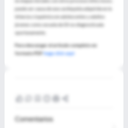
en etapas iniciales con otros procesos infecciosos;
puede ser causa de una cardiopatía adquirida en la
infancia o isquémica en adolescentes y adultos
jóvenes como secuela de EK no diagnosticada
oportunamente.
Para descargar el artículo completo en
formato PDF
haga click aquí
Comentarios