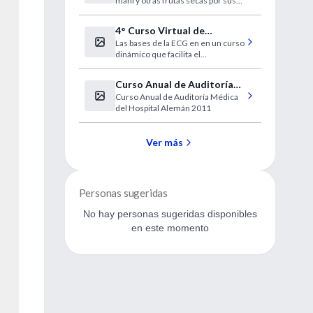
maní y otras frutas secas por sus
antioxidantes.
4° Curso Virtual de
Las bases de la ECG en en un curso
Electrocardiografía Clínica
dinámico que facilita el
IntraMed
aprendizaje. Lo que siempre quiso
aprender en el formato didáctico
Curso Anual de Auditoría
que estaba esperando
Curso Anual de Auditoría Médica
Médica del Hospital
del Hospital Alemán 2011
Alemán 2011
Ver más
Personas sugeridas
No hay personas sugeridas disponibles
en este momento