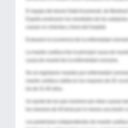
El equipo del doctor Dabit Arzamendi, de Montreal H
España analizaron los resultados de las autopsia
causas no violentas y fuera del hospital.
Evaluaron la ocurrencia de la enfermedad coronar
La muerte cardíaca fue la principal causa de muerte
causa de muerte fue la enfermedad coronaria.
No se registraron muertes por enfermedad coronari
muerte cardíaca súbita en los mayores de 20: ocurr
los de 31-40 años.
Un quinto de los que murieron por otras causas ta
los menores de 40 tenía por lo menos una lesión 
Los predictores independientes de muerte cardíaca