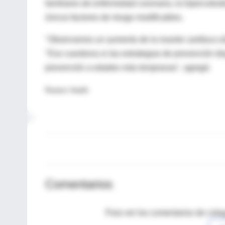
familiares de enfermedad coronaria, la hipercolest
únicos factores de riesgo modificables.
"Observamos un aumento de la muerte cardíaca súb
"Eso cuestiona si las estrategias de prevención di
prevención a edades más tempranas", agregó.
Reuters Health
Comentarios
Para ver los comentarios de coleg