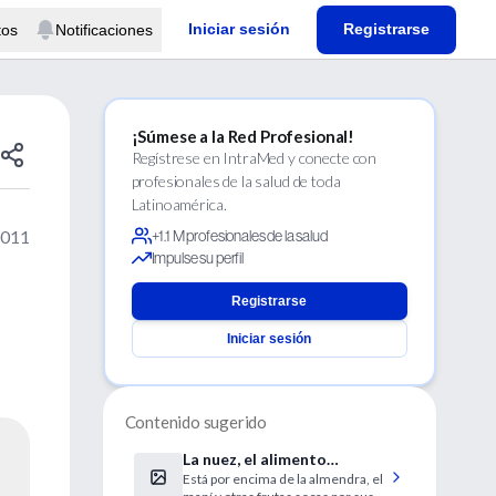
Iniciar sesión
Registrarse
tos
Notificaciones
¡Súmese a la Red Profesional!
Regístrese en IntraMed y conecte con
profesionales de la salud de toda
Latinoamérica.
2011
+1.1 M profesionales de la salud
Impulse su perfil
Registrarse
Iniciar sesión
Contenido sugerido
La nuez, el alimento
Está por encima de la almendra, el
perfecto