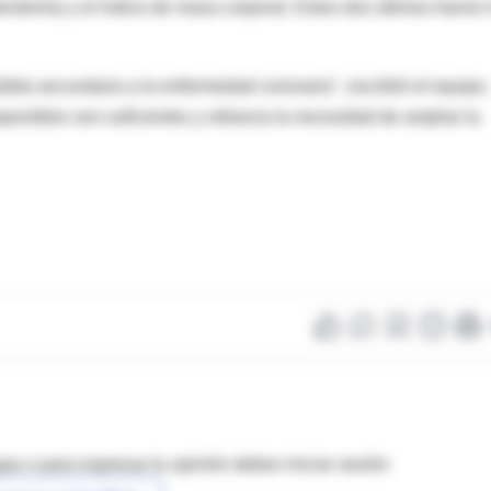
erolemia y el índice de masa corporal. Estos dos últimos fueron 
ita secundaria a la enfermedad coronaria", escribió el equipo.
sponibles son suficientes y refuerza la necesidad de ampliar la
as o para expresar tu opinión debes iniciar sesión