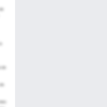
 de
la
o de
 de
ntes