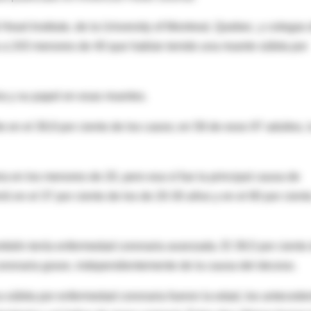
eart Institute, de la University of Montreal, Quebec, y colegas
s a 243 menores de 40 que habían tenido una muerte súbita por
ia y su papel en esas muertes.
 en el 39,9 por ciento de los casos; en 58 de esos 97 adultos, 
a en los menores de 20, pero esa sí fue la principal causa de
ió en el 37 por ciento de los de 20-30 años y en el 80 por cient
mbién tenía enfermedad coronaria avanzada. El 39,5 por ciento
coronaria grave, independientemente de la causa del deceso.
 súbita por enfermedad coronaria fueron la edad, los antecede