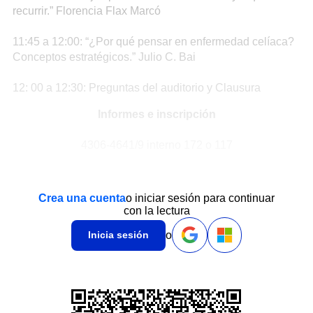
recurrir.” Florencia Flax Marcó
11:45 a 12:00: “¿Por qué pensar en enfermedad celíaca?
Conceptos estratégicos.” Julio C. Bai
12: 00 a 12:30: Preguntas del auditorio y Clausura
Informes e inscripción
4306-4641/9 interno 172 o 117
Crea una cuenta
o iniciar sesión para continuar
con la lectura
o
Inicia sesión