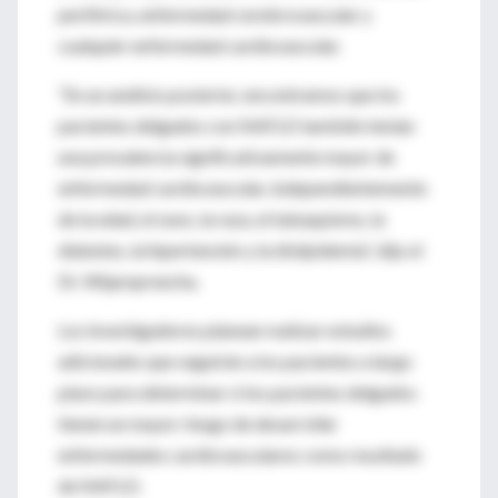
periférica, enfermedad cerebrovascular y
cualquier enfermedad cardiovascular.
“En un análisis posterior, encontramos que los
pacientes delgados con NAFLD también tenían
una prevalencia significativamente mayor de
enfermedad cardiovascular, independientemente
de la edad, el sexo, la raza, el tabaquismo, la
diabetes, la hipertensión y la dislipidemia”, dijo el
Dr. Wijarnpreecha.
Los investigadores planean realizar estudios
adicionales que seguirán a los pacientes a largo
plazo para determinar si los pacientes delgados
tienen un mayor riesgo de desarrollar
enfermedades cardiovasculares como resultado
de NAFLD.