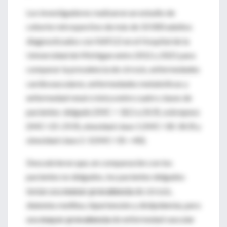
Los investigadores realizaron un estudio de
cohorte retrospectivo de más de 10 000 adultos
diagnosticados con NAFLD en el Hospital de la
Universidad de Michigan entre 2012 y 2021 para
comparar la prevalencia de cirrosis, enfermedades
cardiovasculares, enfermedades metabólicas y
enfermedad renal crónica entre cuatro clases de
pacientes: delgado (IMC = 18,5 a 24,9), sobrepeso
(IMC=25-29,9), obesidad clase 1 (IMC=30-34,9) y
obesidad clase 2-3 (IMC=35-<40).
Descubrieron que, en comparación con los
pacientes no delgados, los pacientes delgados
tenían una
menor prevalencia
de cirrosis,
diabetes mellitus, hipertensión y dislipidemia; pero
una
mayor prevalencia
de enfermedad vascular