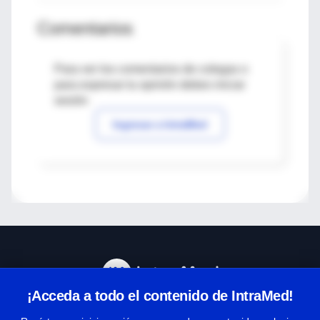
Comentarios
Para ver los comentarios de colegas o
para expresar tu opinión debes iniciar
sesión
Ingresar a IntraMed
¡Acceda a todo el contenido de IntraMed!
Centro de Ayuda