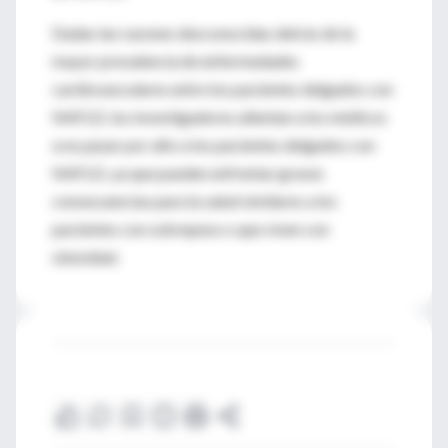
Dadas las razones desconocidas detrás de la
mayor prevalencia de enfermedades
cardiovasculares entre los pacientes delgados con
NAFLD, los investigadores alientan a los médicos
a no pasar por alto a los pacientes delgados con
NAFLD, ya que pueden enfrentar graves
consecuencias para la salud similares a los
pacientes con sobrepeso o que viven con
obesidad.