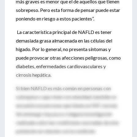
más graves es menor que el de aquellos que tienen
sobrepeso. Pero esta forma de pensar puede estar
poniendo en riesgo a estos pacientes”.
La característica principal de NAFLD es tener
demasiada grasa almacenada en las células del
hígado. Por lo general, no presenta síntomas y
puede provocar otras afecciones peligrosas, como
diabetes, enfermedades cardiovasculares y
cirrosis hepática.
Si bien NAFLD es más común en personas con
sobrepeso o que viven con obesidad, también se
encuentra en personas que tienen un IMC normal.
Sin embargo, hay poca o ninguna investigación
realizada sobre las condiciones asociadas de esta
población en relación con la condición.