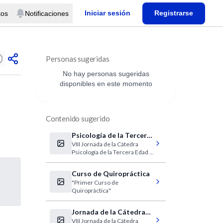
Iniciar sesión
Registrarse
tos
Notificaciones
Personas sugeridas
No hay personas sugeridas
disponibles en este momento
Contenido sugerido
Psicología de la Tercera
VIII Jornada de la Cátedra
Edad y Vejez
Psicología de la Tercera Edad y
Vejez
Curso de Quiropráctica
"Primer Curso de
Quiropráctica"
Jornada de la Cátedra
VIII Jornada de la Cátedra
Psicología de la Tercera