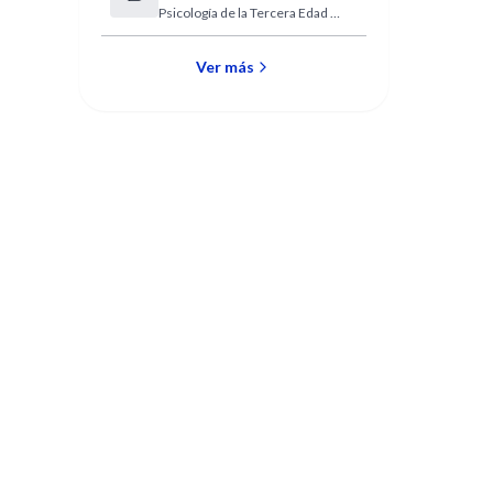
Psicología de la Tercera Edad y
Edad y Vejez
Vejez
Ver más