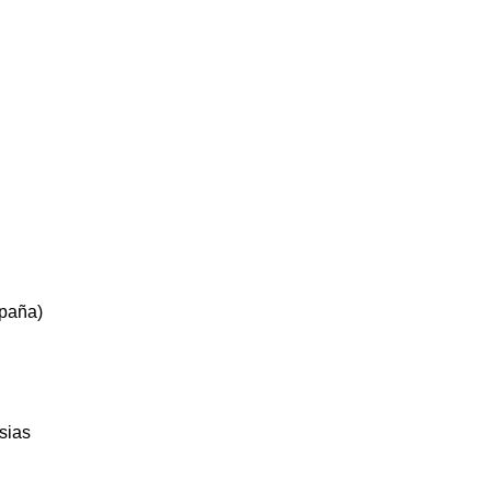
spaña)
sias