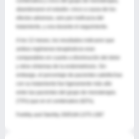
combinativa y cinco del grupo de monoterapia,
abandonaron el estudio: cinco a causa de los
efectos adversos, seis por ineficacia del
tratamiento, y una durante el seguimiento.
A los 12 meses, los resultados indicaron que
ambos regímenes terapéuticos eran
comparables en cuanto a disminución del dolor
y otros síntomas de la endometriosis. Sin
embargo, el porcentaje de pacientes satisfechas
con su tratamiento fue ligeramente más alto
entre las pacientes del grupo de monoterapia
(73%) que en el combinativo (62%).
Fertility and Sterility 2005;84:1375-1387