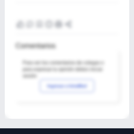
Comentarios
Para ver los comentarios de colegas o
para expresar tu opinión debes iniciar
sesión
Ingresar a IntraMed