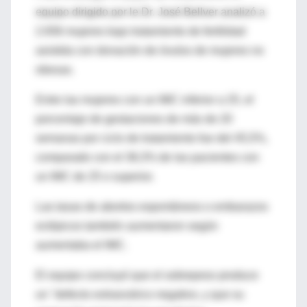
equipo dirigido por le Dr. José Bellver analizó a
2.656 mujeres bajo tratamiento de fertilidad
asistida con donación de óvulos de mujeres no
obesas.
Entre las mujeres con un IMC inferior a 25, el
porcentaje de gestaciones de más de 20
semanas por ciclo de tratamiento fue del 45,5%,
comparado con el 38,3% de las pacientes con
un IMC de 25 o superior.
Las tasas de abortos espontáneos o embarazos
ectópicos también aumentaron según
aumentaba el IMC.
El equipo concluyó que el sobrepeso produce
un "defecto extraovárico negativo, y que su