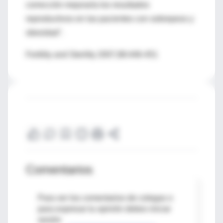
corrección mejoraría los resultados
reproductivos en las pacientes con sobrepeso y
obesidad".
Fertility and Sterility 2007,88:446-451
Comentarios
Para ver los comentarios de colegas o
para expresar tu opinión debes iniciar
sesión