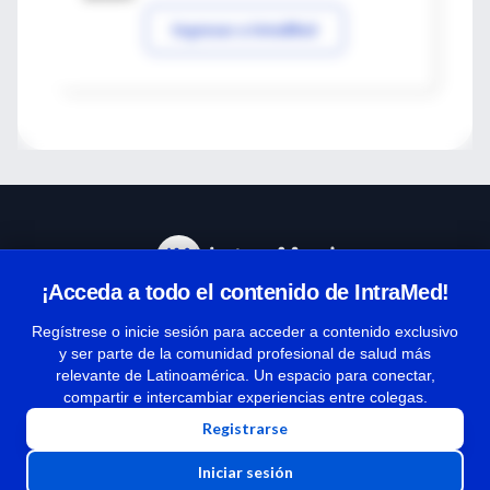
Ingresar a IntraMed
¡Acceda a todo el contenido de IntraMed!
Centro de Ayuda
Regístrese o inicie sesión para acceder a contenido exclusivo
y ser parte de la comunidad profesional de salud más
relevante de Latinoamérica. Un espacio para conectar,
Términos y condiciones
compartir e intercambiar experiencias entre colegas.
| Políticas de privacidad
Registrarse
| Todos los derechos reservados | Copyright 1997-2026
Iniciar sesión