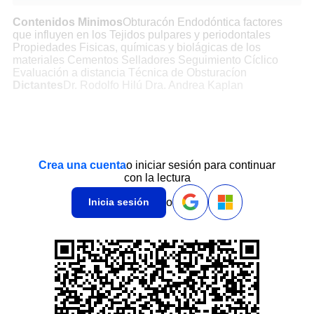
Contenidos Minimos
Obturacón Endodóntica factores
que influyen en los Tejidos pulpares y periodontales
Propiedades Fisicas, químicas y biolágicas de los
materiales Cementos Selladores Seguimiento Cíclico
Evaluación a distancia Técnica de Obsturacíon
Dictantes
Dr. Rodolfo Hilú Dra. Andrea Kaplan
Crea una cuenta
o iniciar sesión para continuar
con la lectura
o
Inicia sesión