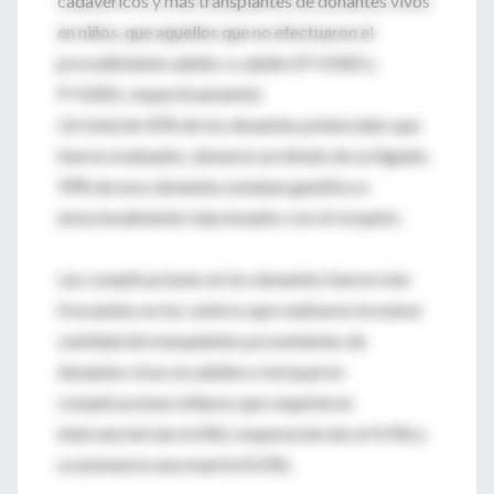
cadavéricos y más transplantes de donantes vivos
en niños, que aquellos que no efectuaron el
procedimiento adulto-a-adulto (P=0.002 y
P=0.001, respectivamente).
Un total de 45% de los donantes potenciales que
fueron evaluados, donaron un lóbulo de su hígado;
99% de esos donantes estaban genética o
emocionalmente relacionados con el receptor.
Las complicaciones en los donantes fueron más
frecuentes en los centros que realizaron la menor
cantidad de transplantes provenientes de
donantes vivos en adultos e incluyeron
complicaciones biliares que requirieron
intervención (en el 6%), reoperación (en el 4.5%) y
ocasionaron una muerte (0.2%).