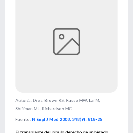
Autor/a: Dres. Brown RS, Russo MW, Lai M,
Shiffman ML, Richardson MC
Fuente
:
N Engl J Med 2003; 348(9): 818-25
El transplante del lóbulo derecho de un hígado