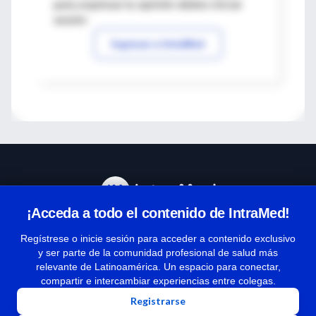
para expresar tu opinión debes iniciar
sesión
Ingresar a IntraMed
¡Acceda a todo el contenido de IntraMed!
Centro de Ayuda
Regístrese o inicie sesión para acceder a contenido exclusivo
y ser parte de la comunidad profesional de salud más
relevante de Latinoamérica. Un espacio para conectar,
Términos y condiciones
compartir e intercambiar experiencias entre colegas.
| Políticas de privacidad
Registrarse
| Todos los derechos reservados | Copyright 1997-2026