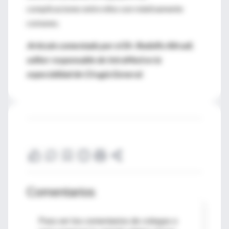
complicaciones entre ellos son relativamente
comunes.
Artículo comentado por el Dr. Rodolfo Altrudi,
editor responsable de IntraMed en la
especialidad de Cirugía General.
Comentarios
Para ver los comentarios de colegas o