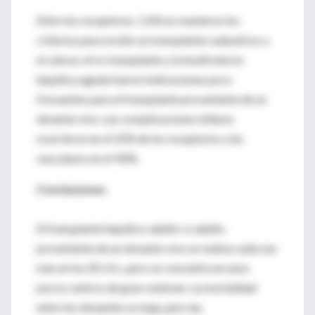
Entre los receptores, 1.6% no reunieron los
criterios para recibir un transplante cadavérico y
el cáncer, el re-transplante y la insuficiencia
hepática aguda fueron indicaciones poco
frecuentes para el transplante proveniente de un
donante vivo. Las complicaciones biliares
ocurrieron en el 22% de los receptores y las
vasculares en el 9.8%.
Conclusiones
El transplante hepático adulto-a-adulto
proveniente de un donante vivo se realiza cada vez
más en los EE.UU., pero se concentra en unos
pocos centros de gran volumen. La mortalidad
entre los donantes es baja, pero las