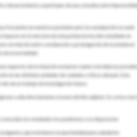
ico desea invitarlos a participar de una consulta sobre hipomotili
muy frecuentes en nuestros pacientes pero la constipación no suele
 Su impacto en el outcome de esta poblacion ha sido estudiado en
na correlación entre constipación y prolongación de la estadía en
o de la mortalidad.
nos aspectos de la situación actual en cuanto a incidencia, prevalen
ón en las distintas unidades de cuidados críticos del país. Esta
ollo de un trabajo de investigación futuro.
esar a ella directamente a travez del link adjunto. Es corta y faci
 conocidos los resultados los pondremos a su disposicion.
 pregunta y aprovechamos la oportunidad para saludarlos