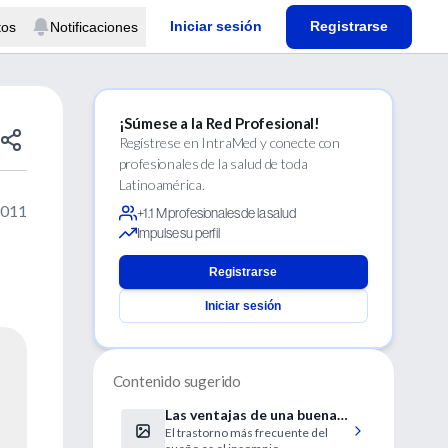
Iniciar sesión
Registrarse
tos
Notificaciones
¡Súmese a la Red Profesional!
Regístrese en IntraMed y conecte con
profesionales de la salud de toda
Latinoamérica.
2011
+1.1 M profesionales de la salud
Impulse su perfil
Registrarse
Iniciar sesión
Contenido sugerido
Las ventajas de una buena
El trastorno más frecuente del
almohada y 8 hs de sueño