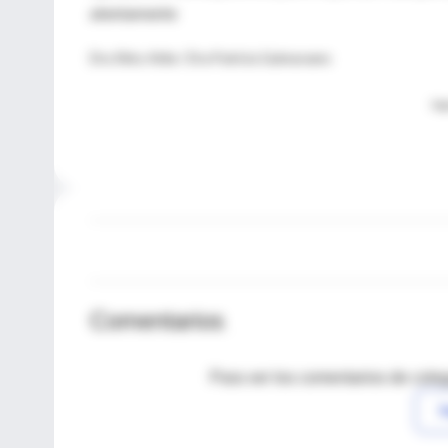
atentamente
Dra Shiry Attie / Dra Patricia Guimaraens
Ing
Comentarios
Para ver los comentarios de coleg
I