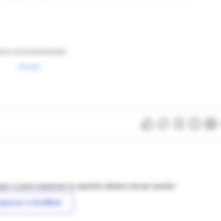
rese a la encuesta haciendo
click aquí
as o para expresar tu opinión debes iniciar sesión
ngresar a IntraMed