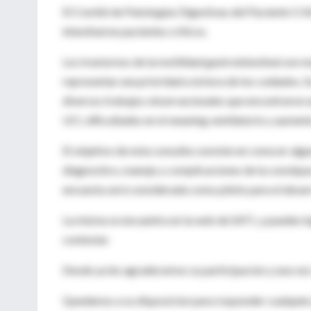
El Comité de Patologias Digestivas del Paciente Crit
intestinal en pacientes criticos.
Los trastornos de la motilidad gastrointestinal son 
representar una prioridad a la hora de los cuidados.
diversos trabajos observacionales que encontraron u
UCI, dificultades en el weaning ventilatorio y aument
El objetivo de esta consulta consiste en conocer algu
diagnostico, manejo y complicaciones de la constipaci
encuesta será considerada como piloto para el desarr
La misma se encuentra en la web de SATI, y pueden ingr
contestar.
Desde ya les agradecemos su participacion y una vez
Quedamos a su disposicion para responder cualquier