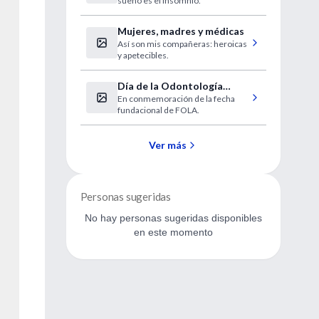
sueño es el insomnio.
Mujeres, madres y médicas
Así son mis compañeras: heroicas
y apetecibles.
Día de la Odontología
En conmemoración de la fecha
Latinoamericana
fundacional de FOLA.
Ver más
Personas sugeridas
No hay personas sugeridas disponibles
en este momento