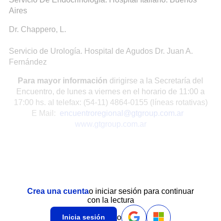
Aires
Dr. Chappero, L.
Servicio de Urología. Hospital de Agudos Dr. Juan A.
Fernández
Para mayor información
dirigirse a la Secretaría del
Encuentro, de lunes a viernes en el horario de 11:00 a
17:00 hs. al telefax: (54-11) 4864-0155 (líneas rotativas)
E Mail:
encuentroregional@gtgroup.com.ar
www.gtgroup.com.ar
Crea una cuenta
o iniciar sesión para continuar
con la lectura
o
Inicia sesión