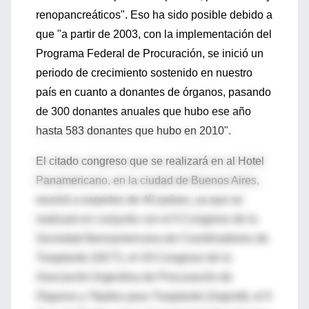
renopancreáticos". Eso ha sido posible debido a
que "a partir de 2003, con la implementación del
Programa Federal de Procuración, se inició un
periodo de crecimiento sostenido en nuestro
país en cuanto a donantes de órganos, pasando
de 300 donantes anuales que hubo ese año
hasta 583 donantes que hubo en 2010".
El citado congreso que se realizará en al Hotel
Panamericano, en la ciudad de Buenos Aires,
reunirá a expertos de 40 países, ya que se
realizará en conjunto con el II Congreso de la
Sociedad Iberoamericana de Coordinadores de
Trasplante (SICT), el VII Congreso de la
Asociación Argentina de Procuración de
Órganos y Tejidos para Trasplante (Aaprott), el II