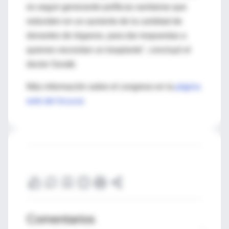
es seguir generando políticas sanitarias que
redunden en un aumento de la cantidad de
donantes de órganos, para dar respuestas a
quienes necesitan un trasplante", concluyó el
doctor Soratti.
Más información sobre el congreso en la
página
web del Incucai
.
Comentarios