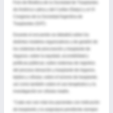
Foro de Bioética de la Sociedad de Trasplantes
de América Latina y del Caribe (Stalyc) y el XI
Congreso de la Sociedad Argentina de
Trasplantes (SAT).
Durante el encuentro se debatirá sobre los
distintos modelos organizativos y de gestión de
los sistemas de procuración y trasplante de
órganos; sobre la equidad, accesibilidad y
políticas públicas; sobre sistemas de registros
del proceso donación y trasplante de órganos,
tejidos y células; sobre el turismo de trasplante;
así como también sobre el uso terapéutico y la
investigación en células madre.
"Cada vez son más los pacientes con indicación
de trasplante y la asignatura pendiente siempre