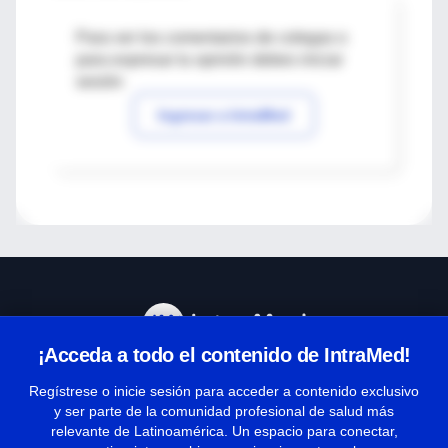
Para ver los comentarios de colegas o
para expresar tu opinión debes iniciar
sesión
Ingresar a IntraMed
¡Acceda a todo el contenido de IntraMed!
Centro de Ayuda
Regístrese o inicie sesión para acceder a contenido exclusivo
y ser parte de la comunidad profesional de salud más
relevante de Latinoamérica. Un espacio para conectar,
Términos y condiciones