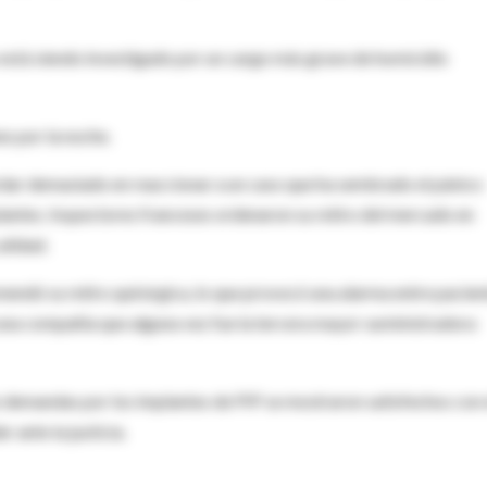
está siendo investigado por un cargo más grave de homicidio
es por la noche.
ardar demasiado en reaccionar a un caso que ha sembrado el pánico
lantes. Inspectores franceses ordenaron su retiro del mercado en
alidad.
endó su retiro quirúrgica, lo que provocó una alarma entre pacien
una compañía que alguna vez fue la tercera mayor suministradora
demandas por los implantes de PIP se mostraron satisfechos con 
 ante la justicia.