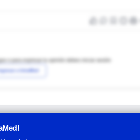
as o para expresar tu opinión debes iniciar sesión
ngresar a IntraMed
raMed!