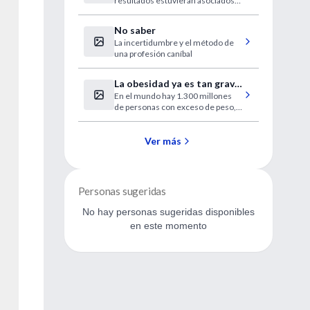
resultados estuvieran asociados
los prematuros?
con una combinación de la leche
materna y la succión".
No saber
La incertidumbre y el método de
una profesión caníbal
La obesidad ya es tan grave
En el mundo hay 1.300 millones
como el hambre
de personas con exceso de peso,
lo que provoca 3 millones de
muertes anuales. La ONU criticó a
la industria alimentaria y a la
Ver más
inacción estatal.
Personas sugeridas
No hay personas sugeridas disponibles
en este momento