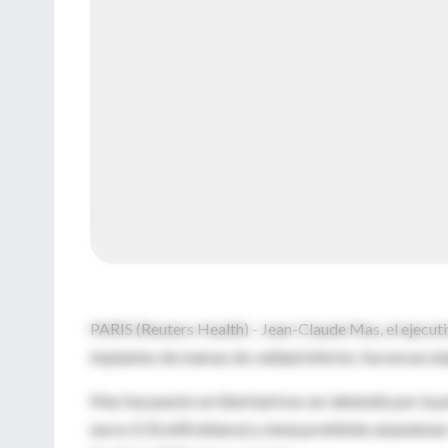
PARIS (Reuters Health) - Jean-Claude Mas, el ejecut
implantes de mamas de calidad inferior, fue encarcela
Mas fue puesto en libertad tras ser detenido por la p
euros (131.600 dólares) y tenía prohibido abandonar 