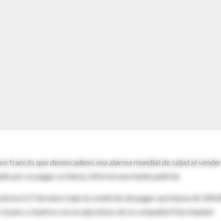
ivo francés que desencadenó una alarma mundial de salud al vende
do por no pagar su fianza, informó una fuente judicial.
olicía el 27 de enero bajo la condición de pagar una fianza de 100.
el país y reunirse con ex ejecutivos de su compañía Poly Implant