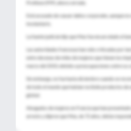
Prothese (PIP), ahora cerrada.
Está acusado de causar daños corporales, aunque no 
involuntario.
La fuente judicial dijo que Mas fue encarcelado el lun
Las autoridades francesas han sido criticadas por t
entre decenas de miles de mujeres que tienen los imp
marzo del 2010, debido a preocupaciones sobre su c
Sin embargo, no fue hasta diciembre cuando se recom
de todo el mundo que habían recibido productos de 
global.
Abogados de mujeres en Francia que han presentado 
arresto y dijeron que Mas, de 72 años, debía responder