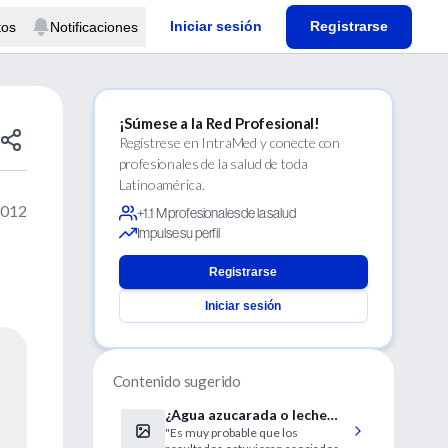
Iniciar sesión
Registrarse
tos
Notificaciones
¡Súmese a la Red Profesional!
Regístrese en IntraMed y conecte con
profesionales de la salud de toda
Latinoamérica.
2012
+1.1 M profesionales de la salud
Impulse su perfil
Registrarse
Iniciar sesión
Contenido sugerido
¿Agua azucarada o leche
"Es muy probable que los
materna para el dolor de