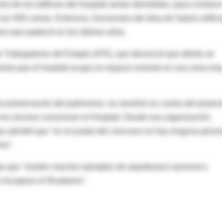
a de los edificios del hospital serían demolidos, para construir
 con 400 camas. Entonces, funcionario del área de Salud calific
ono que padeció en los últimos años.
de Trabajadores del Estado (ATE), que denunció que detrás se
cuenta que el hospital ocupa un espacio enorme en una zona mu
preservación del patrimonio, se movilizó en contra del proyec
e los vecinos conocieran el Hospital. Desde esa organización,
 advirtió que "en el jurado del concurso no hay ninguna pers
io".
ijo que "existen muchos ejemplos de arquitectura nacional e
 recuperar el Rivadavia".