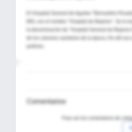
El Hospital General de Agudos "Bernardino Rivadav
800, con el nombre "Hospital de Mujeres". Se lo t
la denominación de "Hospital General de Mujeres R
de los cánones sanitarios de la época. De allí sus 
jardines.
Comentarios
Para ver los comentarios de coleg
I