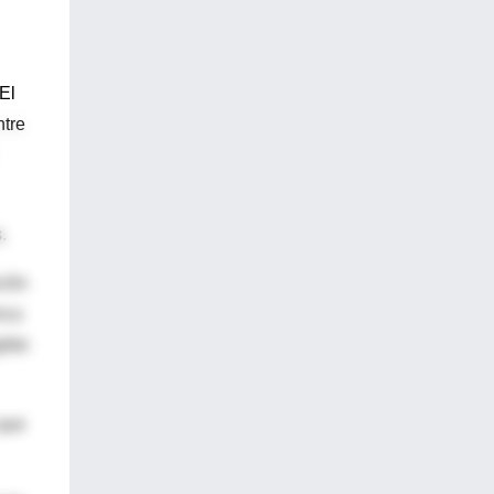
El
ntre
.
ción
ica
ible
 que