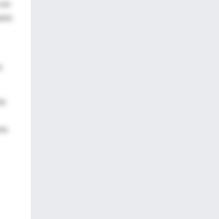
 en
aron
y
to
ona