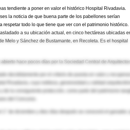
s tendiente a poner en valor el histórico Hospital Rivadavia.
es la noticia de que buena parte de los pabellones serían
respetar todo lo que tiene que ver con el patrimonio histórico. 
asladado a su ubicación actual, en cinco hectáreas ubicadas e
 de Melo y Sánchez de Bustamante, en Recoleta. Es el hospital
abierto hace pocos días por la Sociedad Central de Arquitectos
do decididamente por el criterio de puesta en valor y recupera
pital Rivadavia, cuya nobleza, generosidad y calidad arquitectón
 de la consiguiente protección, como parte del patrimonio tang
ases del Concurso.
el 1° de diciembre y diez días después se conocerá el ganador,