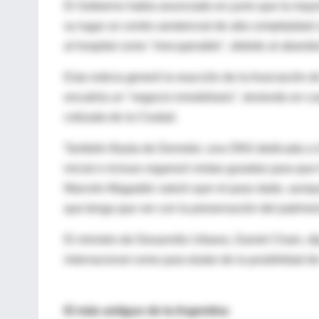
El Gobierno había anunciado en junio que la mayorí
su lugar un centro asistencial de alta complejidad
al hospital como "irrecuperable", debido al aband
Esta noticia generó la reacción de la Asociación 
encubría un "negocio inmobiliario", teniendo en 
cotizada de la Ciudad.
También Basta de Demoler, una ONG dedicada a la 
inicial e incluso organizó visitas guiadas para qu
Marcelo Magadán valoró ayer el paso dado, aunque
que tenga que ver con la preservación del patrimon
El ministro de Desarrollo Urbano, Daniel Chain, d
internacional como para dudar de la posibilidad de
El más antiguo de la Argentina