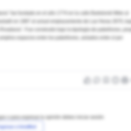
ia" fue fundado en el año 1774 en la calle Bartolomé Mitre al
rasladó en 1887 al actual emplazamiento de Las Heras 2670, ba
ivadavia". Fue construido bajo la tipología de pabellones, pro
amplios espacios entre los pabellones, aislados entre sí por
as o para expresar tu opinión debes iniciar sesión
ngresar a IntraMed