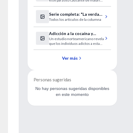
este parásito causante de malaria
aporta nuevas vías y retos en la
lucha global contra la enfermedad.
Serie completa: "La verdad
Todos los artículos de la columna
y otras mentiras"
Adicción a la cocaína y
Un estudio norteamericano revela
anomalías cerebrales
que los individuos adictos a esta
droga presentan alteraciones en el
grosor del córtex, en comparación
con individuos sanos.
Ver más
Personas sugeridas
No hay personas sugeridas disponibles
en este momento