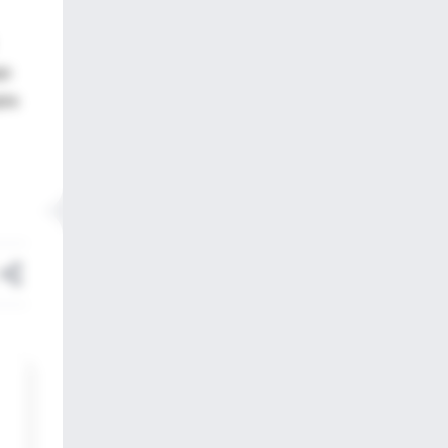
jo
pia