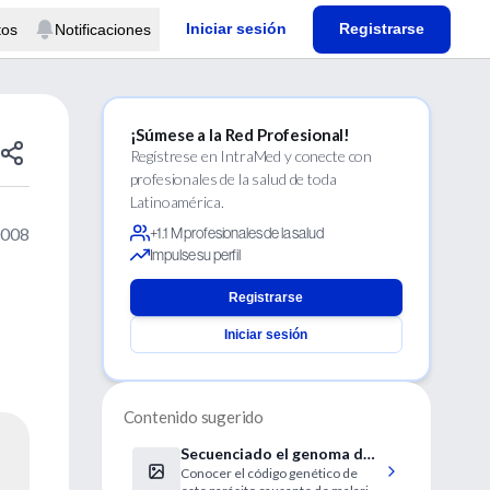
Iniciar sesión
Registrarse
tos
Notificaciones
¡Súmese a la Red Profesional!
Regístrese en IntraMed y conecte con
profesionales de la salud de toda
Latinoamérica.
2008
+1.1 M profesionales de la salud
Impulse su perfil
Registrarse
Iniciar sesión
Contenido sugerido
Secuenciado el genoma de
Conocer el código genético de
Plasmodium vivax