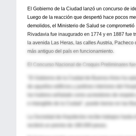
El Gobierno de la Ciudad lanzó un concurso de idea
Luego de la reacción que despertó hace pocos mes
demolidos, el Ministerio de Salud se comprometió a 
Rivadavia fue inaugurado en 1774 y en 1887 fue tr
la avenida Las Heras, las calles Austria, Pacheco
más antiguo del país en funcionamiento.
El Concurso Nacional de Croquis Preliminares fue 
"El Gobierno de la Ciudad de Buenos Aires ha opta
de aquellos edificios y jardines interiores del Hos
los hubiera señalado como acreedores de respeto y
e intangible de la Ciudad", puede leerse en las B
La Sociedad de Arquitectos recibe trabajos hasta 
recibirá un premio de 180.000 pesos.