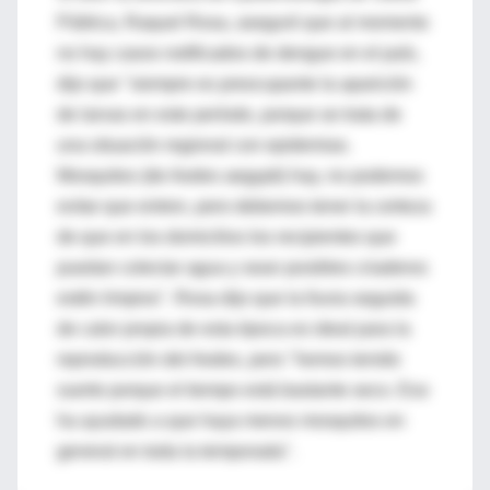
Pública, Raquel Rosa, aseguró que al momento
no hay casos notificados de dengue en el país,
dijo que "siempre es preocupante la aparición
de larvas en este período, porque se trata de
una situación regional con epidemias.
Mosquitos (de Aedes aegypti) hay, no podemos
evitar que entren, pero debemos tener la certeza
de que en los domicilios los recipientes que
puedan colectar agua y sean posibles criaderos
estén limpios". Rosa dijo que la lluvia seguida
de calor propia de esta época es ideal para la
reproducción del Aedes, pero "hemos tenido
suerte porque el tiempo está bastante seco. Eso
ha ayudado a que haya menos mosquitos en
general en toda la temporada".