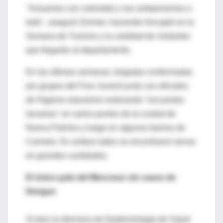
"Actuamos con celeridad y nos anteponemos a
todo", aseguró Zimmer, haciendo hincapié en la
Semana de Turismo y la cantidad de visitantes
que llegarán al departamento.
En las últimas semanas, brigadas conformadas
por grupos del Foro Juvenil junto con oficiales
de Higiene estuvieron realizando "encuestas
larvarias" en varios puntos de la ciudad de
Nueva Palmira y luego en algunos barrios de
Carmelo. En ambos lados se encontraron larvas
en grandes cantidades.
El único país del Mercosur sin casos de
Dengue
Si bien la directora de Epidemiología de Salud