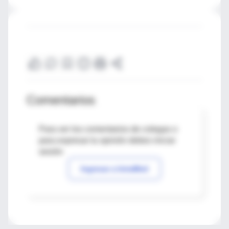
Comentarios
Para ver los comentarios de colegas o
para expresar tu opinión debes iniciar
sesión
Ingresar a IntraMed