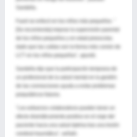
Sandella.
Fazel se enfocó en los niños más pequeños. "
[Se recomienda] mejorar la supervisión parental
de los niños pequeños y en edad preescolar,
dado que las caídas son la forma más común de
LCT en los niños pequeños", apuntó.
Sandella dijo que la participación temprana de
un profesional de la salud mental en la gestión
de las conmociones ayuda a evitar problemas
psiquiátricos futuros.
"Los esfuerzos colaborativos pueden tener un
efecto dramáticamente positivo en el viaje del
paciente hacia una salud óptima tras una lesión
cerebral traumática", señaló.