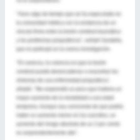
no le sorprendieron.
"Hace algo de tiempo que se ha especulado en
la comunidad médica con la existencia de un
vínculo firme entre la lesión cerebral traumática
y los problemas psiquiátricos", señaló Sandella,
que no participó en la nueva investigación.
"En esencia, la creencia es que la lesión
cerebral puede desencadenar o exacerbar los
síntomas de una enfermedad psiquiátrica",
añadió. "Me sorprendió un poco que hubiera un
mayor aumento de la mortalidad a una edad
temprana. Aunque soy consciente de que podría
haber un aumento menor en los suicidios, un
aumento del riesgo absoluto de un 2 por ciento
es sorprendentemente alto".