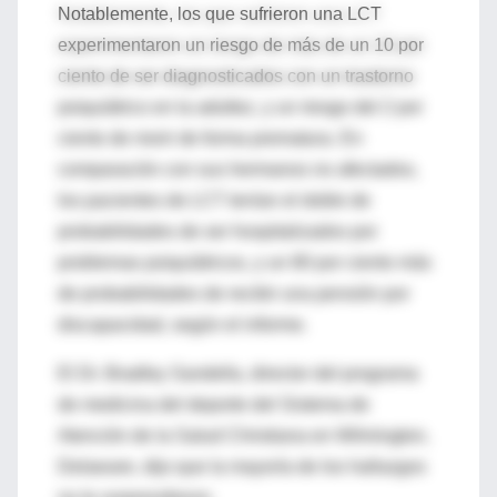
Notablemente, los que sufrieron una LCT
experimentaron un riesgo de más de un 10 por
ciento de ser diagnosticados con un trastorno
psiquiátrico en la adultez, y un riesgo del 2 por
ciento de morir de forma prematura. En
comparación con sus hermanos no afectados,
los pacientes de LCT tenían el doble de
probabilidades de ser hospitalizados por
problemas psiquiátricos, y un 80 por ciento más
de probabilidades de recibir una pensión por
discapacidad, según el informe.
El Dr. Bradley Sandella, director del programa
de medicina del deporte del Sistema de
Atención de la Salud Christiana en Wilmington,
Delaware, dijo que la mayoría de los hallazgos