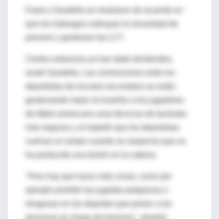
Fazel y Sandella se mostraron de acuerdo en
que los hallazgos subrayan la necesidad de
prevenir y gestionar las LCT.
Ciertos esfuerzos ya han dado dividendos,
anotó Sandella. Las conmociones entre los
deportistas de escuela secundaria se están
gestionando mejor al enseñar a los jugadores
de fútbol americano unas técnicas de tacleada
más seguras y al impedir que los deportistas
vuelvan al campo cuando se sospecha que se
ha producido una lesión en la cabeza.
"Pero hay que hacer más cosas, como por
ejemplo prohibir las jugadas peligrosas o
riesgosas en los deportes que ponen a las
personas en riesgo de lesiones", planteó