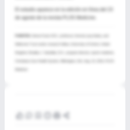
El estudio aparece en la edición en línea del 23
de agosto de la revista PLOS Medicine.
FUENTES:
Seena Fazel, M.D., professor, forensic psychiatry, and
Wellcome Trust senior research fellow, University of Oxford, United
Kingdom; Bradley J. Sandella, D.O., program director, sports medicine,
Christiana Care Health System, Wilmington, Del.; Aug. 23, 2016, PLOS
Medicine