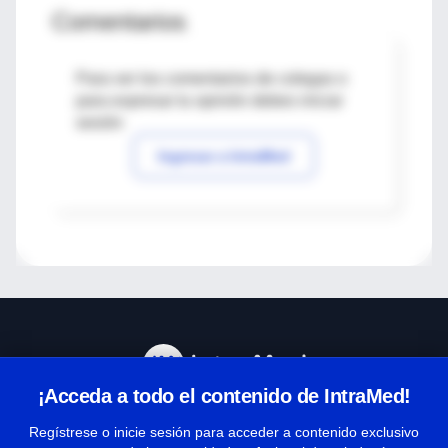
Comentarios
Para ver los comentarios de colegas o
para expresar tu opinión debes iniciar
sesión
Ingresar a IntraMed
¡Acceda a todo el contenido de IntraMed!
Centro de Ayuda
Regístrese o inicie sesión para acceder a contenido exclusivo