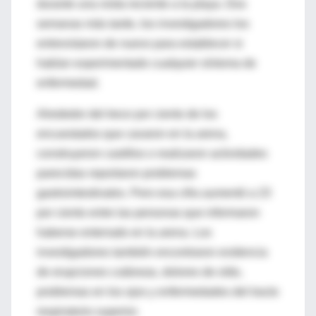
durante una visita reciente a la playa. Dos
semanas más tarde, los investigadores los
entrevistaron de nuevo para establecer si
habían experimentado cualquier síntoma de
enfermedad.
Alrededor del trece por ciento de los
encuestados que cavaron en la arena,
construyeron castillos o realizaron actividades
parecidas reportaron problemas
gastrointestinales. Pero esa cifra aumentó a 23
por ciento entre las personas que informaron
haberse enterrado en la arena. Los
investigadores también encontraron evidencia
de erupciones cutáneas, dolores de oído,
problemas en los ojos y enfermedades del tracto
respiratorio superior.