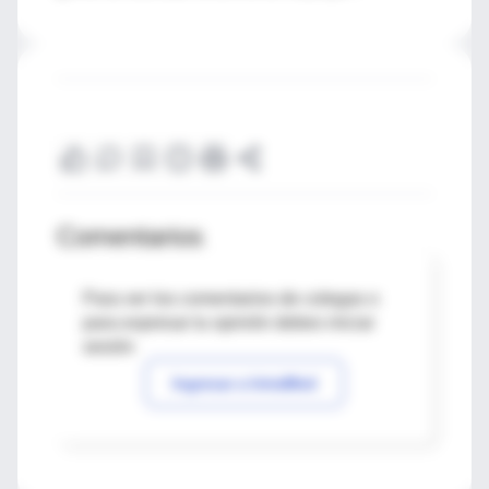
Comentarios
Para ver los comentarios de colegas o
para expresar tu opinión debes iniciar
sesión
Ingresar a IntraMed