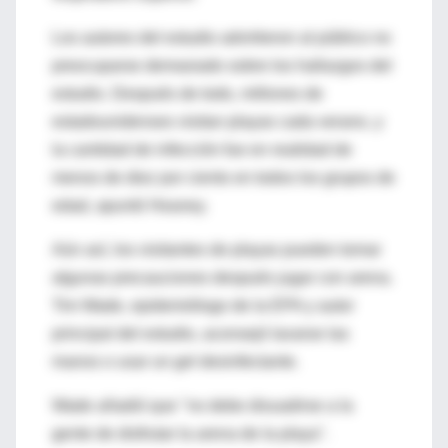
Los autores del estudio advirtieron al público no
preocuparse demasiado sobre los hallazgos del
estudio. Después de todo, millones de
estadounidenses visitan playas cada verano, y
la cantidad de infección fue en realidad de
menos de diez por ciento en todos los grupos de
edad, apuntó Heaney.
Aún así, los visitantes de playas pueden tomar
algunas precauciones después jugar con arena.
Tim Wade, epidemiólogo de la EPA y autor
principal del estudio, aconsejó lavarse las
manos o usar un gel desinfectante.
Wade añadió que "no debe disuadirse a la
gente de disfrutar la arena de la playa".