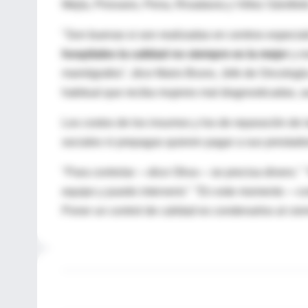
Mejía, Pirovano, Pena, Rivadavia y Vélez Sársfield
"Son buenas si son realizadas en centros especi
hospitales la calidad no siempre es la mejor
y e
mamógrafos", dice Mario Bruno, Jefe de Oncología
habitual que reciba mujeres mal diagnosticadas, 
Los costos de los insumos y los de reparación de
sociales ni prepagas quieren pagar a sus prestado
"Para controlar —dice Oliva— se precisa dinero."
equipo y puedo intervenir." "En este momento —
Poner un control de calidad es condenarlos al cierr