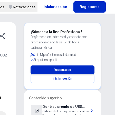
Iniciar sesión
Registrarse
tos
Notificaciones
¡Súmese a la Red Profesional!
Regístrese en IntraMed y conecte con
profesionales de la salud de toda
Latinoamérica.
2002
+1.1 M profesionales de la salud
Impulse su perfil
Registrarse
Iniciar sesión
n
Contenido sugerido
Donó su premio de US$
Gabriel de Erausquin se recibió en
28.000 a la UBA