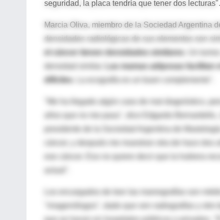
seguridad, la placa tendría que tener dos lecturas"
Marcia Oliva, miembro de la Sociedad Argentina d
densidades radiológicas de sus elementos son simi
el cáncer tienen densidades similares
. Un tumor
densidad similar.
Las mamas adiposas facilitan 
difíciles
. La ecografía es un buen complemento".
"Me ha llegado algún caso de mal diagnóstico, pero
años que no me pasa", dice Edgardo Bernardello, 
presidente de la Sociedad Argentina de Mastologí
cáncer, y después me muestran otra de hace dos 
ese cáncer. Eso no quiere decir que la hubiera re
actual".
Los encargados de leer las mamografías son médico
"imagenólogos", dado que ven radiografías y otro 
que se hacen en hospitales públicos o privados.