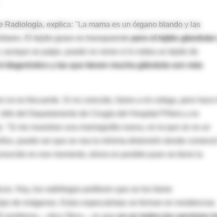
.
e Radiología, explica: "La mama es un órgano blando y las
lares. El tejido graso es transparente
pero el tejido glandular
, aunque se palpe, puede no verse si lo rodea un tejido de
el diagnóstico y las que tienen mucha glándula son más
 no es frecuente. Si no coincido, llamo a mi colega, pero hace 
Jefe del Departamento de Cirugía del Hospital Piñero y ex
a. "Si me muestran una mamografía nueva, en la que se ve un
años, puede ser que se vea la mínima distorsión donde comenz
conocido en ese momento; ahora es posible pues se tiene la
s. Hoy, los radiólogos prefieren que se los llame
tipo de imágenes. Estos especialistas se forman en residencias
 "El problema —dice Oliva— es que
no en todos los servicios 