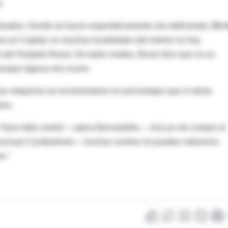
.
alizados. Donde se hacen esporádicamente son deficientes.
En 
so en Capital: en muchas localidades del interior no hay
 del Hospital Alvear. De todos modos, Bruno dice que no es
aunque alguna vez ocurre.
 las máquinas se incrementaron en porcentajes que ni obras
res.
 "Hace falta control —opina Bernardello—. Acá yo me compro el
concluye Cymberknoh— muchos centros no pueden sobrevivir.
e."