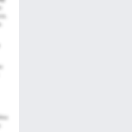
o
cia,
a
ra
Oliva
s