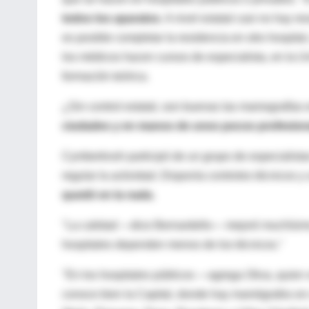
todos los aparatos
. A nivel estatal casi no hay r
es posible completar la residencia en otro hospital
los médicos hacen cursos de especialista, en la U
formación teórica.
¿Sin control estatal, son buenas las mamografías 
ciudades y en manos de unos pocos profesional
Cymberknoh participó de un grupo de especialista
regular la actividad. Disponía controles técnicos
quedó en la nada
.
"La calidad —dice Bernardello— mejoró muchísimo 
hospitales dependen menos de los técnicos."
"En los hospitales públicos —agrega Oliva, quien
conoce bien la Capital, donde hay mamógrafos en 