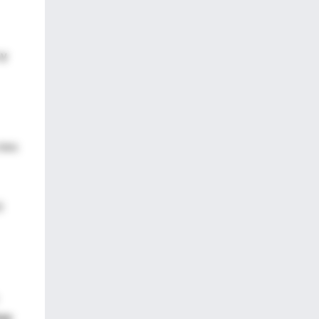
 y
tres
ó
hay