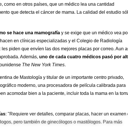
e, como en otros países, que un médico lea una cantidad
mento que detecta el cáncer de mama. La calidad del estudio só
ómo se hace una mamografía
y se exige que un médico vea por
 hacen en clínicas especializadas y el Colegio de Radiología
 les piden que envíen las dos mejores placas por correo. Aun as
e aprobada. Además,
uno de cada cuatro médicos pasó por al
adounidense
The New York Times
.
ina de Mastología y titular de un importante centro privado,
gráfico moderno, una procesadora de película calibrada para
ben acomodar bien a la paciente, incluir toda la mama en la tom
ías
: "Requiere ver detalles, comparar placas, hacer un examen
diólogos, pero también de ginecólogos o mastólogos. Para más