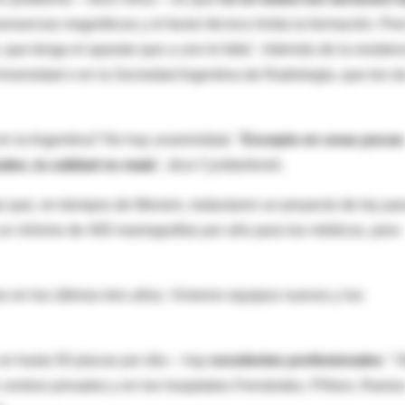
esonancias magnéticas y el factor técnico limita la formación. Per
, que tenga el aparato que a uno le falta". Además de la residen
niversidad o en la Sociedad Argentina de Radiología, que les d
en la Argentina? No hay unanimidad. "
Excepto en unas pocas
es, la calidad es mala
", dice Cymberknoh.
s que, en tiempos de Menem, redactaron un proyecto de ley pa
 y un mínimo de 400 mamografías por año para los médicos, pero
en los últimos tres años. Vinieron equipos nuevos y los
 ve hasta 50 placas por día— hay
excelentes profesionales
." 
centros privados y en los hospitales Fernández, Piñero, Ramo