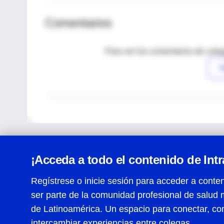
Comentarios
Para ver los comentarios de coleg
I
¡Acceda a todo el contenido de Int
Regístrese o inicie sesión para acceder a conten
ser parte de la comunidad profesional de salud 
Centro de Ayuda
de Latinoamérica. Un espacio para conectar, co
Términos y condiciones
| Políticas de privacidad
| Todos
intercambiar experiencias entre colegas.