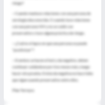
riesgo?
—Cuando mantuvo relaciones con una persona de
serología desconocida. O cuando tuvo relaciones
con una persona VIH y no se cuidó con
preservativo o tuvo alguna práctica de riesgo.
—¿Cuál es el lapso en que una persona se puede
"positivizar"?
—Si ambos se hacen el test y da negativo, deben
continuar cuidándose por tres meses más y luego
hacer otra prueba. Si ésta da negativa no hace falta
que sigan usando preservativo entre ellos.
Pilar Ferreyra