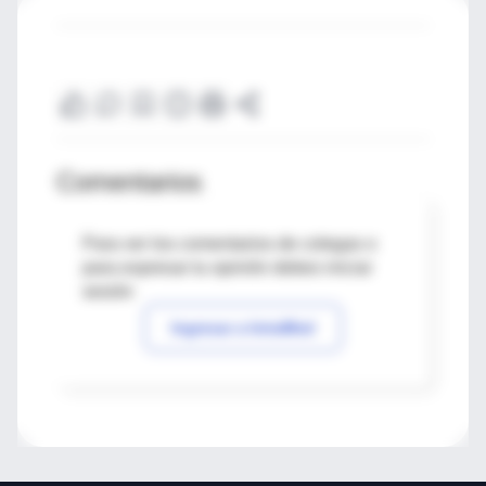
Comentarios
Para ver los comentarios de colegas o
para expresar tu opinión debes iniciar
sesión
Ingresar a IntraMed