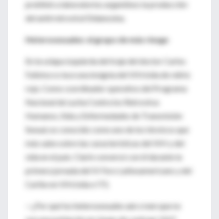
prohibió a laboratorios argentinos la producción
del antirretroviral Didanosina.
Heterosexuales: el grupo de más riesgo
En la solapa izquierda del traje del doctor Carlos
Falistocco luce una insignia del VIH/sida de vidrio
rojo. Como coordinador operativo del Programa
Nacional de Lucha Contra los Retrovirus
Humanos, Sida y Enfermedades de Transmisión
Sexual, es conocido como uno de los técnicos que
más sabe sobre las características del VIH y del
sida en el país. Clarín conversó con él durante la
primera jornada del IV Foro Latinoamericano y del
Caribe en VIH/sida e ITS.
—¿Por qué los heterosexuales aún creen que no