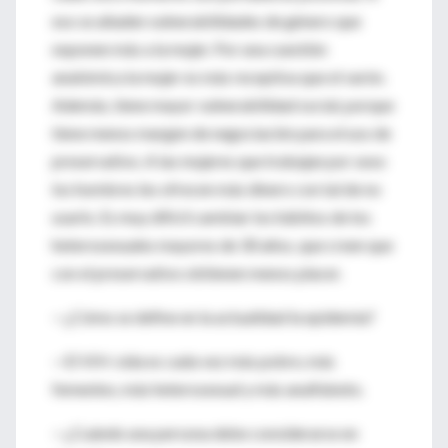
eso se añaden vulnerabilidades de género que
exponen más a la mujer. Por una cuestión
anatómica la mujer es más receptiva que el varón.
Además, tiene mayor vulnerabilidad social, porque
tiene menos margen de negociación para el uso de
preservativo. A las mujeres que trabajan por sexo
los hombres les ofrecen más dinero con tal de no
usarlo. Es muy difícil cambiar los hábitos de los
heterosexuales mayores de 30 años, que creen que
con el preservativo obtienen menos placer.
—¿Cómo se define en la actualidad la epidemia?
—El VIH-sida es cada vez más pobre, más
femenino, más heterosexual y más analfabeto.
—¿Cuándo una persona debe considerarse en