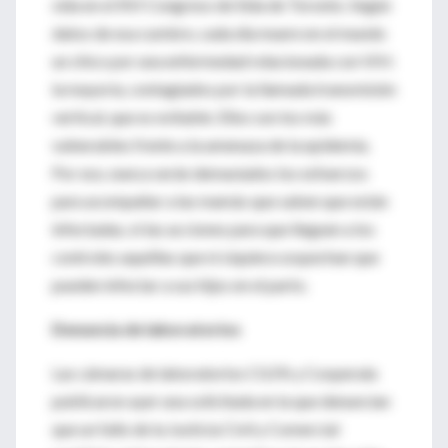
sida en el XVI Congreso de Sida de Toronto. Según
datos de esa cumbre, cada día muere en el mundo
un chico por una enfermedad relacionada con VIH:
la mayoría, contagiados por la llamada transmisión
vertical, que es evitable. Ellos son los más
vulnerables frente a la amenaza de la epidemia.
Por eso, nunca serán demasiados los esfuerzos
para acompañar a las mamás que saben que están
infectadas, ni las acciones para que lleguen a los
controles aquéllas que ni siquiera sospechan que
pueden infectar a sus hijos en el parto.
Denuncia de laboratorios
Las cámaras de laboratorios CILFA y Cooperala
publicaron ayer una solicitada en la que denuncian
que un fallo de la Justicia Civil y Comercial