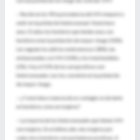
son una población en riesgo de contraer VIH?
—Recién en los 90 la prevalencia del VIH empezó a
subir en la población heterosexual. Hasta hace
unos 15 años los hombres que tenían sexo con
hombres eran la población de mayor riesgo (50%).
Les seguían los adictos endovenosos (38%), las
embarazadas con VIH (10%) y los transfundidos
(2%). Hoy el 55% de los seropositivos son
heterosexuales: eso los convierte en la población
de mayor riesgo.
—¿Y esta falsa creencia de no contagio se da tanto
en hombres como en mujeres?
—La mayoría de los heterosexuales que tienen VIH
son mujeres. En el último año, dos mujeres por
cada cinco hombres son portadoras positivas. A