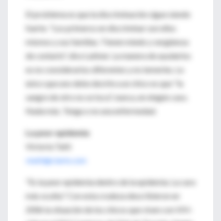
El problema es que la discriminación sigue siendo
fuerte. "Los primeros en discriminar son ellos
mismos y sus familias. Tienen miedo y vergüenza
de contarlo", dice Lattner. La manera de ayudarlos
es no considerarlos diferentes y no temerles. Lo
único que uno debe decirle a un chico es que "la
sangre de otro no se toca", nunca, en ningún caso.
Nada más. Tenga o no una enfermedad.
La peor epidemia
Victoria Tatti
vtatti@clarin.com
"Es la peor epidemia dentro de la epidemia. La cara
más oculta." Con esta crudeza describieron en
2006 la situación de los chicos que viven con VIH-