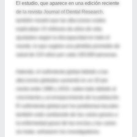
El estudio, que aparece en una edición reciente
de la revista Journal of Dental Research,
también mostró que las afecciones orales
explicaban 15 millones de años de vida
ajustados según la discapacidad en todo el
mundo, lo que sugiere una pérdida promedio de
salud de 224 años por cada 100,000 personas.
Además, el sufrimiento global debido a las
afecciones globales aumentó en un 20 por
ciento entre 1990 y 2010, sobre todo debido al
crecimiento y al envejecimiento de la población.
El sufrimiento global por los problemas bucales
también está cambiando de las caries graves a
la enfermedad grave de las encías y las caries
sin tratar, señalaron los investigadores.