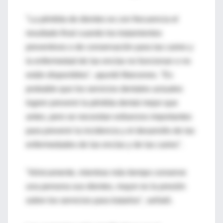
"La pérdida de dientes es con frecuencia el
resultado final cuando los tratamientos
preventivos o de conservación para las caries y
la enfermedad de las encías no funcionan o no
están disponibles", apuntó Marcenes. "Es
probable que los servicios dentales actuales
logren prevenir la pérdida dental mejor que
antes, pero se necesitan esfuerzos importantes
para prevenir la incidencia y el desarrollo de las
enfermedades de las encías y de las caries".
"Irónicamente, mientras más tiempo conserve
una persona sus dientes, mayor es la presión
sobre los servicios para tratarlos", señaló.