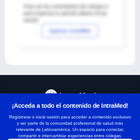
Para ver los comentarios de colegas o
para expresar tu opinión debes iniciar
sesión
Ingresar a IntraMed
¡Acceda a todo el contenido de IntraMed!
Centro de Ayuda
Regístrese o inicie sesión para acceder a contenido exclusivo
y ser parte de la comunidad profesional de salud más
relevante de Latinoamérica. Un espacio para conectar,
Términos y condiciones
compartir e intercambiar experiencias entre colegas.
| Políticas de privacidad