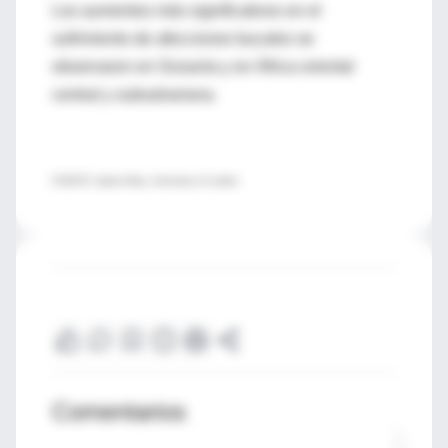
Los aumentos más significativos en el
sufrimiento de afecciones bucales se
observaron en Oceanía y en África oriental
central y subsahariana.
FUENTE: Queen Mary, University of London
Comentarios