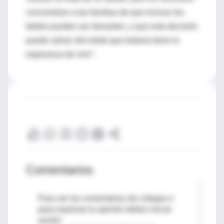
concientizar a las familias de que incluso los
bebés pueden ser donantes, y que esta decisión
puede salvar otro bebé que todavía tiene la
esperanza de vivir” .
Comentarios
Para ver los comentarios de colegas o
para expresar tu opinión debes iniciar
sesión