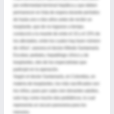
por enfermedad terminal hepática y que deben
permanecer en lista de espera durante períodos
de hasta uno o dos años antes de recibir un
trasplante, que de no lograrse a tiempo,
conducirá a la muerte de entre el 10 y el 15% de
los afectados, entre los cuales hay buen número
de niños”, asevera el doctor Alfredo Santamaría
Escobar, pediatra, hepatólogo clínico y de
trasplantes, otro de los especialistas que
participó en la operación.
Según el doctor Santamaría, en Colombia, en
materia de trasplantes, los más sacrificados son
los niños, pues por cada cien donantes adultos,
solo hay como mucho dos pediátricos, lo cual
representa un oscuro panorama para los
menores.