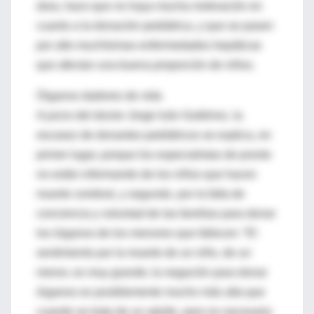
área, hace que no haya mucha motivación en
cuanto a la donación pediátrica, y que se pasen
por alto muchísimas enfermedades hepáticas
que afectan una buena proporción de niños.
Órganos dadores de vida
A juicio del doctor Jorge Iván Gutiérrez, la
escasez de donantes pediátricos se explica, en
primer lugar, porque los especialistas de pronto
no están informando de los niños que hacen
muerte cerebral, y segundo, por la falta de
conciencia y voluntad de las familias para donar
los órganos de los menores que fallecen: “El
sentimiento por la muerte de un niño, de un
menor, es muy grande; la negación para donar
órganos es posiblemente mucho más alta que
cuando se trata de un adulto, pero es necesario