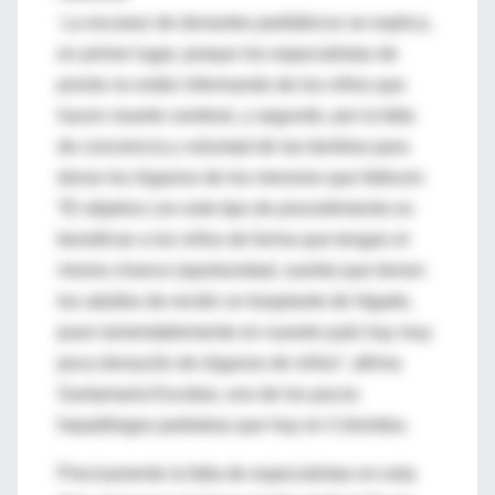
La escasez de donantes pediátricos se explica,
en primer lugar, porque los especialistas de
pronto no están informando de los niños que
hacen muerte cerebral, y segundo, por la falta
de conciencia y voluntad de las familias para
donar los órganos de los menores que fallecen
“El objetivo con este tipo de procedimiento es
beneficiar a los niños de forma que tengan el
mismo chance (oportunidad, suerte) que tienen
los adultos de recibir un trasplante de hígado,
pues lamentablemente en nuestro país hay muy
poca donación de órganos de niños”, afirma
Santamaría Escobar, uno de los pocos
hepatólogos pediatras que hay en Colombia.
Precisamente la falta de especialistas en esta