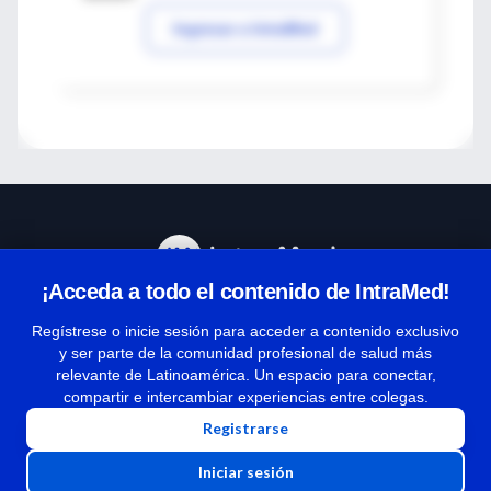
Ingresar a IntraMed
¡Acceda a todo el contenido de IntraMed!
Centro de Ayuda
Regístrese o inicie sesión para acceder a contenido exclusivo
y ser parte de la comunidad profesional de salud más
relevante de Latinoamérica. Un espacio para conectar,
Términos y condiciones
compartir e intercambiar experiencias entre colegas.
| Políticas de privacidad
Registrarse
| Todos los derechos reservados | Copyright 1997-2026
Iniciar sesión