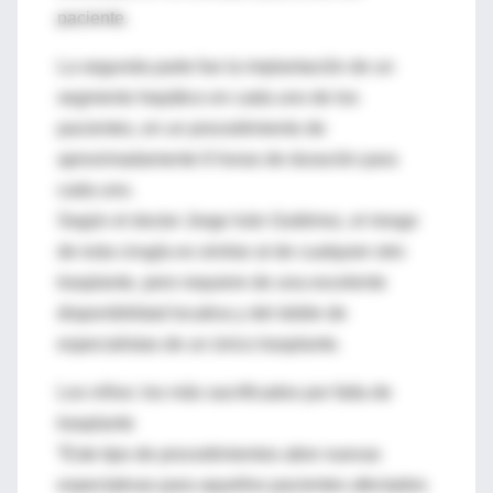
paciente.
La segunda parte fue la implantación de un
segmento hepático en cada uno de los
pacientes, en un procedimiento de
aproximadamente 6 horas de duración para
cada uno.
Según el doctor Jorge Iván Gutiérrez, el riesgo
de esta cirugía es similar al de cualquier otro
trasplante, pero requiere de una excelente
disponibilidad locativa y del doble de
especialistas de un único trasplante.
Los niños: los más sacrificados por falta de
trasplante
“Este tipo de procedimientos abre nuevas
expectativas para aquellos pacientes afectados