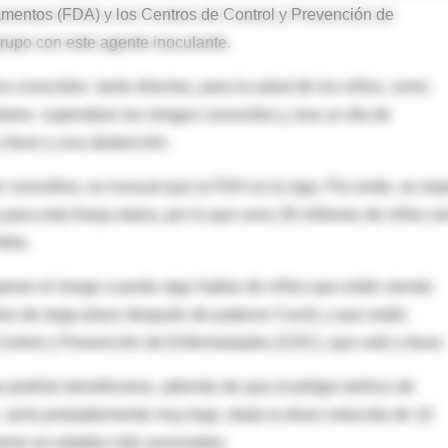
camentos (FDA) y los Centros de Control y Prevención de
upo con este agente inoculante.
os conocidos -tanto directos, para la salud de los niños, como
olares- superaban los riesgos conocidos y, tras un día de
a favor y una abstención.
 consultivo, es inusual que la FDA no la siga. Por ende, se esp
para esta franja etaria, por lo que unos 28 millones de niños se
mbre.
uperan el riesgo cuando oigo hablar de niños que están siendo
tos de largo plazo después de padecer Covid, y que están
ontrol y Prevención de Enfermedades (CDC), que votó a favor.
 podrían beneficiarse, además de que el peligro teórico de
, sería probablemente muy bajo, dada la dosis reducida de 10
ramos en edades más avanzadas.