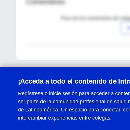
Comentarios
Para ver los comentarios de coleg
I
¡Acceda a todo el contenido de Int
Regístrese o inicie sesión para acceder a conten
ser parte de la comunidad profesional de salud 
Centro de Ayuda
de Latinoamérica. Un espacio para conectar, co
Términos y condiciones
| Políticas de privacidad
| Todos
intercambiar experiencias entre colegas.