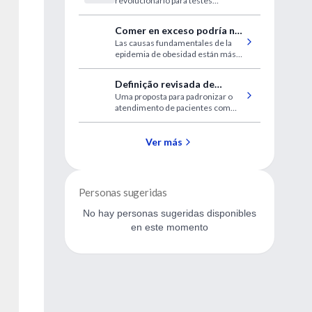
revolucionário para testes
cardíacos
Comer en exceso podría no
Las causas fundamentales de la
ser la causa principal de la
epidemia de obesidad están más
obesidad
relacionadas con lo que comemos
que con la cantidad que comemos.
Definição revisada de
Uma proposta para padronizar o
classificação de gravidade e
atendimento de pacientes com
exacerbação da DPOC
diagnóstico de exacerbação aguda
de DPOC
Ver más
Personas sugeridas
No hay personas sugeridas disponibles
en este momento