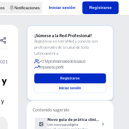
Iniciar sesión
Registrarse
tos
Notificaciones
¡Súmese a la Red Profesional!
Regístrese en IntraMed y conecte con
profesionales de la salud de toda
Latinoamérica.
2021
+1.1 M profesionales de la salud
Impulse su perfil
 y
Registrarse
Iniciar sesión
 y
Contenido sugerido
Novo guia de prática clínica
Um novo paradigma
para dor precordial