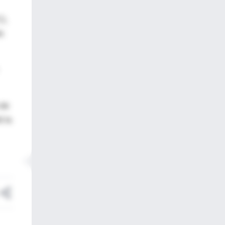
),
o
 de
ó la