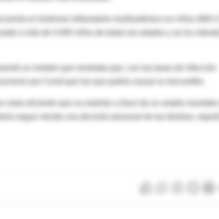
ncuentra el síndrome inflamatorio multisistémico en niños (MIS-C
ctado a más de 5.000 niños de todas las edades y se ha cobrad
resentó un modelo que mostraba que, con las tasas de infección
aciones por Covid que las que podría causar la miocarditis.
us votos diciendo que no estarían a favor de un amplio mandato
ría seguir siendo una decisión personal de las familias, report