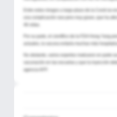
Entre estos riesgos a largo plazo de la Covid se e
una complicación rara pero muy grave, que ha afe
46 vidas.
Por su parte, el científico de la FDA Hong Yang p
actuales, la vacuna evitaría muchas más hospitaliz
No obstante, varios expertos matizaron en parte s
vacunación en las escuelas y que la inyección debe
agencia AFP.