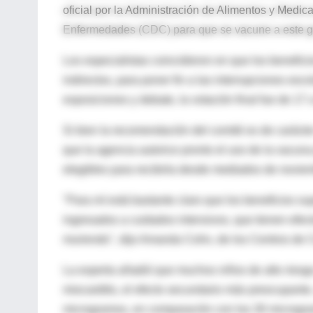
oficial por la Administración de Alimentos y Medi
Enfermedades (CDC) para que se vacune a este gr
Los especialistas coincidieron en que los benefici
indirectos, para poner fin a las interrupciones esc
exposiciones y debate, la votación final fue de 17 
Si bien la recomendación del comité es de carácter
que la agencia autorice pronto el uso de la vacuna 
elegibles para recibirla desde mediados de novie
"Para mí está bastante claro que los beneficios s
ingresados a cuidados intensivos, que tienen efec
muriendo", dijo Amanda Cohn, de los Centros de C
La experta añadió que muchos niños de alto riesgo
miocarditis, el efecto secundario más preocupante
microgramos, en comparación con los 30 microg