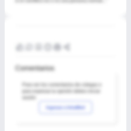
si el científico es o no una persona normal..."
Comentarios
Para ver los comentarios de colegas o
para expresar tu opinión debes iniciar
sesión
Ingresar a IntraMed