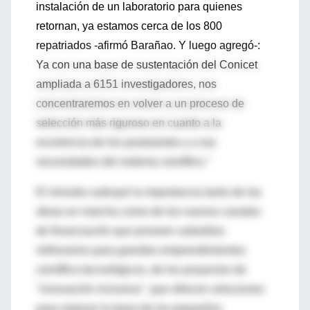
instalación de un laboratorio para quienes
retornan, ya estamos cerca de los 800
repatriados -afirmó Barañao. Y luego agregó-:
Ya con una base de sustentación del Conicet
ampliada a 6151 investigadores, nos
concentraremos en volver a un proceso de
selección más riguroso en cuanto a la
excelencia de los postulantes y a las
necesidades del sistema científico."
El ministro subrayó la importancia tanto de las
obras en marcha como de los nuevos canales
de financiación que proveen subsidios
millonarios para grandes emprendimientos
científico-tecnológicos, de los proyectos de
"innovación inclusiva", que ofrecen soluciones
para mejorar la tarea de los pequeños