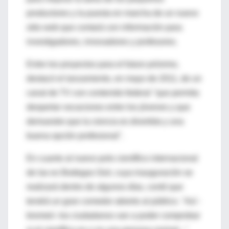
productores y la puesta en marcha de un nuevo
sitio web que contará con información para
investigadores, innovadores y profesores.
Entre los proyectos para el futuro próximo,
destacó el lanzamiento, en mayo de 2011, de un
canal de TV con contenido federal "que permita
despertar vocaciones entre los jóvenes y que
demuestre que la ciencia es divertida y una
buena opción profesional".
En cuanto al nuevo polo científico internacional
de las ex Bodegas Giol, cuya inauguración se
realizará dentro de algunos días, contó que
tendrá un gran comedor abierto al público. "Así -
bromeó- los ciudadanos van a poder comprobar