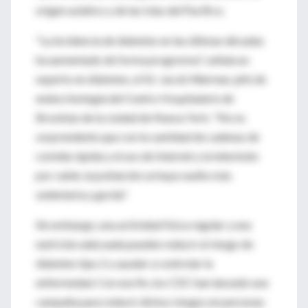
origen asiático y de las Islas del Pacífico.
"La incidencia de diabetes en las últimas décadas
ha aumentado de forma progresiva", señala un
experto en diabetes, el Dr. Jacob Warman, jefe de
endocrinología del Centro Hospitalario de
Brooklyn de la ciudad de Nueva York. "No es
sorprendente que con la cantidad de cadenas de
comida rápida y el uso de Internet y la televisión
por cable, la población se haya vuelto más
sedentaria y gorda".
Sin embargo, una actividad física regular y una
nutrición adecuada pueden reducir el riesgo de
diabetes tipo 2 y ayudar a controlar la
enfermedad. Con ese fin, los CDC han lanzado una
campaña para reducir dichos riesgos en personas