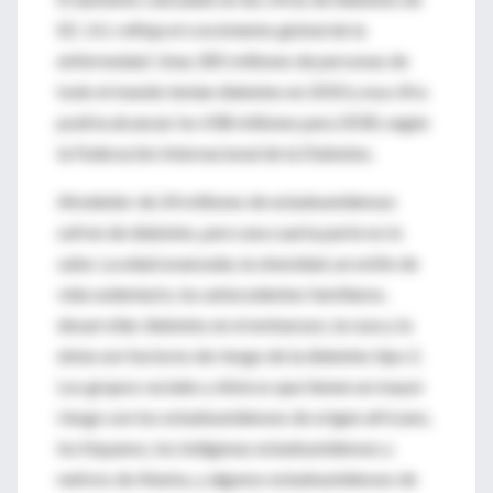
EE. UU. refleja el crecimiento global de la
enfermedad. Unas 285 millones de personas de
todo el mundo tenían diabetes en 2010 y esa cifra
podría alcanzar los 438 millones para 2030, según
la Federación Internacional de la Diabetes.
Alrededor de 24 millones de estadounidenses
sufren de diabetes, pero una cuarta parte no lo
sabe. La edad avanzada, la obesidad, un estilo de
vida sedentario, los antecedentes familiares,
desarrollar diabetes en el embarazo, la raza y la
etnia son factores de riesgo de la diabetes tipo 2.
Los grupos raciales y étnicos que tienen un mayor
riesgo son los estadounidenses de origen africano,
los hispanos, los indígenas estadounidenses y
nativos de Alaska, y algunos estadounidenses de