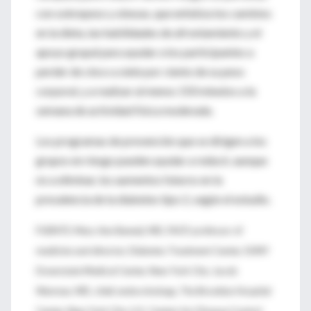
con sobrepeso y obesas, que enfatiza los cambios
en la dieta, las habilidades de afrontamiento y el
apoyo grupal para ayudar a los participantes a
perder de cinco a siete por ciento de su peso
corporal, y a realizar al menos 150 minutos a la
semana de actividad física moderada.
Los programas de prevención que se dirigen a los
grupos en riesgo pueden ayudar a reducir, aunque
no a eliminar, los aumentos futuros en la
prevalencia de la diabetes tipo 2, según el estudio.
FUENTE: Mary Ann Banerji, MD, FACP, professor of
medicine and director, Diabetes Treatment Center, SUNY
Downstate Medical Center, New York City; Jacob
Warman, MD, chief, endocrinology, The Brooklyn Hospital