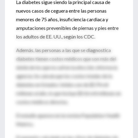
La diabetes sigue siendo la principal causa de
nuevos casos de ceguera entre las personas
menores de 75 años, insuficiencia cardiaca y
amputaciones prevenibles de piernas y pies entre
los adultos de EE. UU., según los CDC.
Además, las personas a las que se diagnostica
diabetes tienen costos médicos que son más del
doble de los que no sufren la afección, informa la
agencia. Se calcula que los costos totales de la
diabetes en Estados Unidos son de $174 mil
millones al año, lo que incluye $116 mil millones en
costos médicos directos.
El estudio aparece en la revista Population Health
Metrics.
El aumento calculado en las cifras de diabetes de