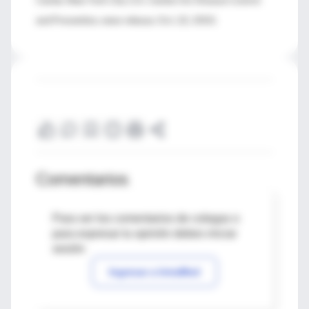
Center, New York City; U.S. Centers for Disease Control
and Prevention, news release, Oct. 22, 2010.
Comentarios
Para ver los comentarios de colegas o
para expresar tu opinión debes iniciar
sesión
Ingresar a IntraMed