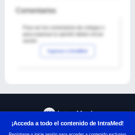
Comentarios
Para ver los comentarios de colegas o
para expresar tu opinión debes iniciar
sesión
Ingresar a IntraMed
¡Acceda a todo el contenido de IntraMed!
Centro de Ayuda
Regístrese o inicie sesión para acceder a contenido exclusivo