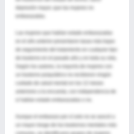
depresión mayor, que las mujeres no
embarazadas.
Las mujeres que habían estado embarazadas
en el año anterior presentaron tasas más bajas
de seguimiento del tratamiento en cualquier tipo
de trastorno en el pasado año y en toda su vida.
Según los autores, la mayoría de mujeres con
un trastorno psiquiátrico no recibieron ningún
cuidado de salud mental en los 12 meses
anteriores a la encuesta, con independencia de
si habían estado embarazadas o no.
Aunque el embarazo por sí solo no se asoció a
un mayor riesgo de los trastornos mentales más
comunes, se identificaron grupos de mujeres