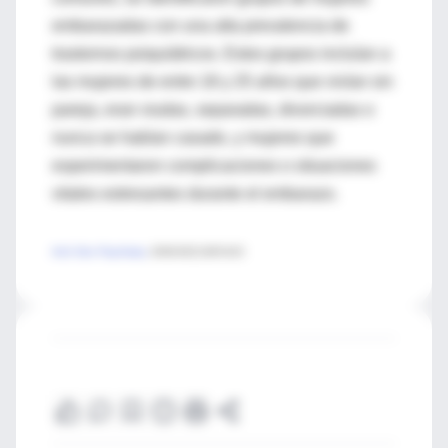
embarazadas con una alta prevalencia de
trastornos psiquiátricos. Estos grupos incluían a
las mujeres de entre 18 y 25 años que vivían sin
pareja, eran viudas, separadas, divorciadas o
nunca se habían casado, y mujeres que
experimentaron complicaciones o situaciones
vitales estresantes durante el embarazo.
Arch Gen Psychiatry
. 2008;65(7):805-815