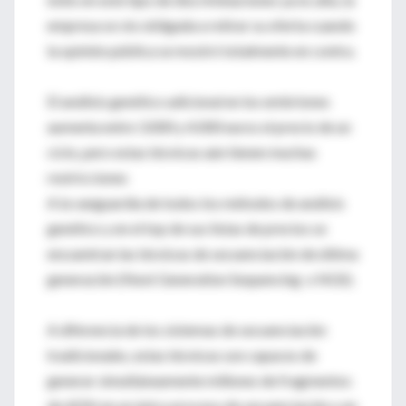
empresa se vio obligada a retirar su oferta cuando
la opinión pública se mostró totalmente en contra.
El análisis genético adicional en los embriones
aumenta entre 3.000 y 4.000 euros el precio de un
ciclo, pero estas técnicas aún tienen muchas
restricciones
A la vanguardia de todos los métodos de análisis
genético y en el top de sus listas de precios se
encuentran las técnicas de secuenciación de última
generación (Next Generation Sequencing o NGS).
A diferencia de los sistemas de secuenciación
tradicionales, estas técnicas son capaces de
generar simultáneamente millones de fragmentos
de ADN en un único proceso de secuenciación y en