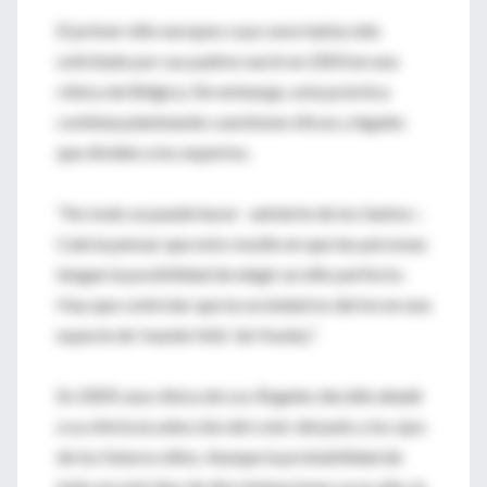
El primer niño europeo cuyo sexo había sido
solicitado por sus padres nació en 2003 en una
clínica de Bélgica. Sin embargo, esta práctica
continúa planteando cuestiones éticas y legales
que dividen a los expertos.
“No todo se puede hacer –advierte de los Santos–.
Cabría pensar que esto resulte en que las personas
tengan la posibilidad de elegir un niño perfecto.
Hay que controlar que la sociedad no derive en una
especie de ‘mundo feliz’ de Huxley”.
En 2009, una clínica de Los Ángeles decidió añadir
a su oferta la selección del color del pelo y los ojos
de los futuros niños. Aunque la probabilidad de
éxito en este tipo de discriminaciones ya es alta, la