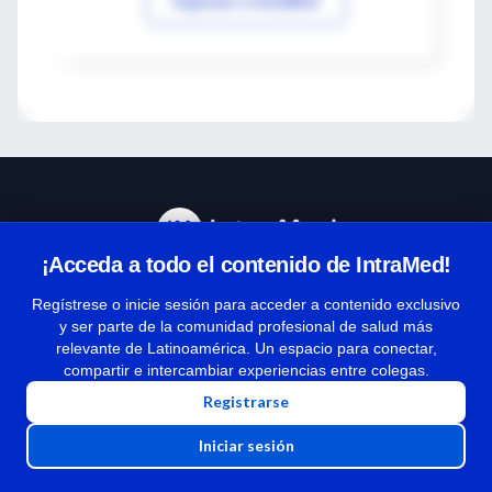
Ingresar a IntraMed
¡Acceda a todo el contenido de IntraMed!
Centro de Ayuda
Regístrese o inicie sesión para acceder a contenido exclusivo
y ser parte de la comunidad profesional de salud más
relevante de Latinoamérica. Un espacio para conectar,
Términos y condiciones
compartir e intercambiar experiencias entre colegas.
| Políticas de privacidad
Registrarse
| Todos los derechos reservados | Copyright 1997-2026
Iniciar sesión