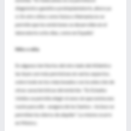
diagnóstico genético preimplantatorio, ahora ya
sí. En otro sitios como Suiza o Alemania no se
permite que los embriones se desarrollen en el
laboratorio ocho días, como en España”.
Niño o niña
En algunos territorios del otro lado del Atlántico
las leyes son más permisivas en varios aspectos,
sobre todo en los relacionados con la selección de
otras características del embrión. “En Estados
Unidos se permite elegir el sexo sin que exista una
razón para ello –asegura de los Santos–. Incluso se
permiten los úteros de alquiler”. Lo mismo ocurre
en México.