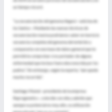
un tiempo récord.
“La secuenciación del genoma llegará –vaticina de
los Santos–. Mediante las nuevas técnicas de
secuenciación masiva podríamos saber en teoría la
secuencia completa del genoma del embrión y
compararla con una base de datos general que te
permitiría comprobar si es portador de alguna
enfermedad que incluso fuera desconocida por los
padres”. Sin embargo, según la experta, “aún queda
mucho recorrido”.
Santiago Munné –presidente de la empresa
Reprogenetics–, coincide con ella y admite que
aunque su potencial es muy alto, su utilización
generalizada “aún no es rentable”.