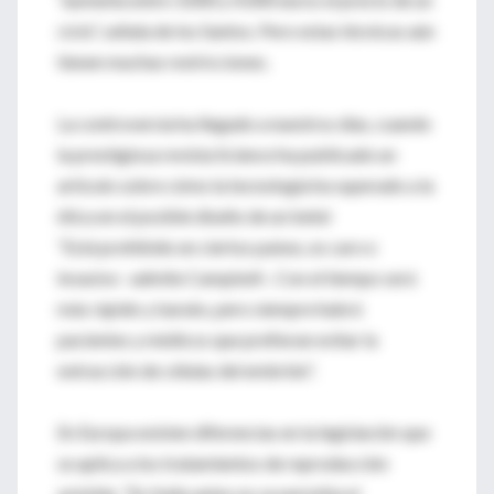
ciclo”, señala de los Santos. Pero estas técnicas aún
tienen muchas restricciones.
La controversia ha llegado a nuestros días, cuando
la prestigiosa revista Science ha publicado un
artículo sobre cómo la tecnología ha superado a la
ética en el posible diseño de un bebé
“Está prohibido en ciertos países, es caro e
invasivo –admite Campbell–. Con el tiempo será
más rápido y barato, pero siempre habrá
pacientes y médicos que prefieran evitar la
extracción de células del embrión”.
En Europa existen diferencias en la legislación que
se aplica a los tratamientos de reproducción
asistida. “En Italia antes no se permitía el