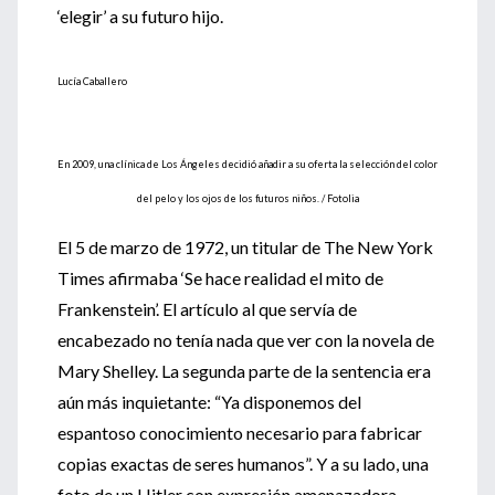
‘elegir’ a su futuro hijo.
Lucía Caballero
En 2009, una clínica de Los Ángeles decidió añadir a su oferta la selección del color
del pelo y los ojos de los futuros niños. / Fotolia
El 5 de marzo de 1972, un titular de The New York
Times afirmaba ‘Se hace realidad el mito de
Frankenstein’. El artículo al que servía de
encabezado no tenía nada que ver con la novela de
Mary Shelley. La segunda parte de la sentencia era
aún más inquietante: “Ya disponemos del
espantoso conocimiento necesario para fabricar
copias exactas de seres humanos”. Y a su lado, una
foto de un Hitler con expresión amenazadora