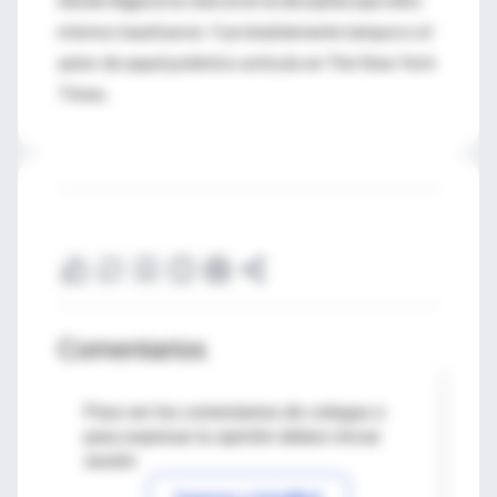
mismos bautizaron. Y probablemente tampoco el
autor de aquel polémico artículo en The New York
Times.
Comentarios
Para ver los comentarios de colegas o
para expresar tu opinión debes iniciar
sesión