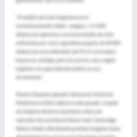
“El análisis de todo el genoma no es
económicamente viable –asegura–. A 5.000
dólares por genoma y con un promedio de ocho
embriones por ciclo, supondría un gasto de 40.000
dólares por procedimiento de FIV. A corto plazo
hay pocas ventajas, pero los precios van a seguir
bajando y la capacidad de análisis se va a
incrementar”.
Robert Edwards, ganador del premio Nobel de
Medicina en 2010, falleció el año pasado. Cuando
él y Steptoe abrieron la primera clínica de
reproducción asistida en Bourn Hall, Cambridge
(Reino Unido), difícilmente podrían imaginar hasta
dónde llegaría la ciencia en la disciplina que ellos