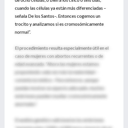
cuando las células ya están más diferenciadas –
señala De los Santos–. Entonces cogemos un
trocito y analizamos si es cromosómicamente
normal”.
El procedimiento resulta especialmente útil en el
caso de mujeres con abortos recurrentes o de
edad avanzada. “Ahora las mujeres estamos
posponiendo cada vez más la maternidad –
comenta la médica–. Para entonces, aunque
puedan mostrar un aspecto adecuado, muchos
embriones pueden resultar cromosómicamente
anormales”.
El análisis genético adicional en los embriones
“aumenta entre 3.000 y 4.000 euros el precio de un