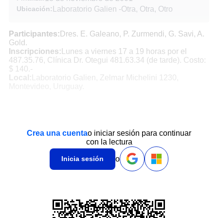
Ubicación:
Laboratorio Galien
-
Otra, Otra, Otro
Participantes:
Dres. E. Galeano, P. Zurmendi, G. Savi, A.
Gold.
Inscripciones:
Lunes a viernes 17 a 19 horas por el
487.35.76, Clínica Dr. Otegui 481.63.34 (de tarde). Costo:
$ 140.-
Local:
Laboratorio Galien, Zelmar Michelini 1230,
Montevideo, Uruguay.
Crea una cuenta
o iniciar sesión para continuar
con la lectura
o
Inicia sesión