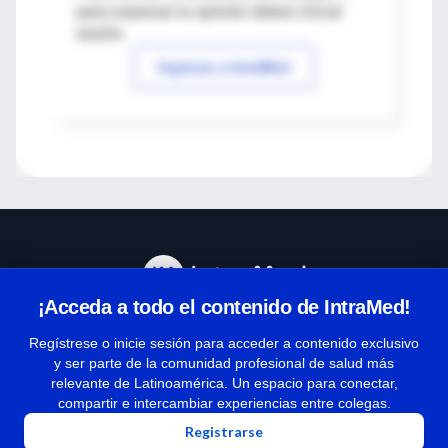
para expresar tu opinión debes iniciar
sesión
Ingresar a IntraMed
¡Acceda a todo el contenido de IntraMed!
Centro de Ayuda
Regístrese o inicie sesión para acceder a contenido exclusivo
y ser parte de la comunidad profesional de salud más
relevante de Latinoamérica. Un espacio para conectar,
Términos y condiciones
compartir e intercambiar experiencias entre colegas.
| Políticas de privacidad
Registrarse
| Todos los derechos reservados | Copyright 1997-2026