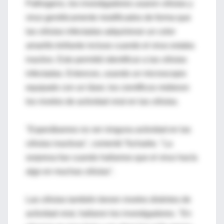
Pathogens, los investigadores usaron células y
virus genéticamente modificados de forma que
las células infectadas adquirieran un color
amarillo brillante incluso cuando el virus estaba
inactivo. Esto permitió identificar a las células
infectadas. Entonces, usando un microscopio
equipado con un láser, los científicos midieron
los niveles de actividad viral en las células.
"Esperábamos no ver ninguna actividad en las
células inactivas", comentó Tscharke. "La
sorpresa fue cuando hallamos que el virus hacía
algo en muchas células".
Las células también tienen niveles distintos de
actividad viral, hallaron los investigadores. "En