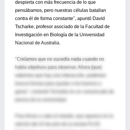
despierta con más frecuencia de lo que
pensábamos, pero nuestras células batallan
contra él de forma constante", apuntó David
Tscharke, profesor asociado de la Facultad de
Investigación en Biología de la Universidad
Nacional de Australia.
"Creíamos que no sucedía nada cuando no
había objetivos para observar. Ahora [que]
sabemos que hay una interacción, podemos
buscar formas para ayudar a los buenos a
ganar", comentó Tscharke en un comunicado de
prensa de la universidad.
Para llevar a cabo el estudio, que aparece en la
edición del 24 de julio de la revista PLOS