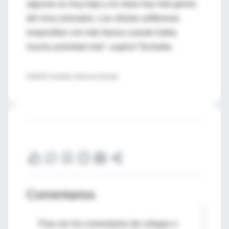
algunas es muy bajo y en otras hay más genes
del virus activados. Las células anfitrionas
respondían con más fuerza cuando había
mucha actividad viral", explicó Tscharke.
FUENTE: Australian National University
Comentarios
Para ver los comentarios de colegas o