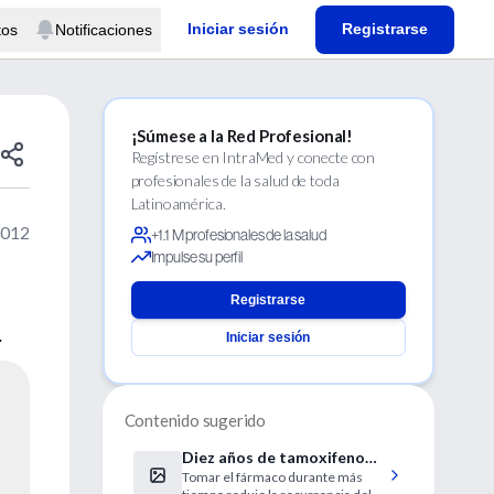
Iniciar sesión
Registrarse
tos
Notificaciones
¡Súmese a la Red Profesional!
Regístrese en IntraMed y conecte con
profesionales de la salud de toda
Latinoamérica.
2012
+1.1 M profesionales de la salud
Impulse su perfil
Registrarse
.
Iniciar sesión
Contenido sugerido
Diez años de tamoxifeno
Tomar el fármaco durante más
son mejor que cinco