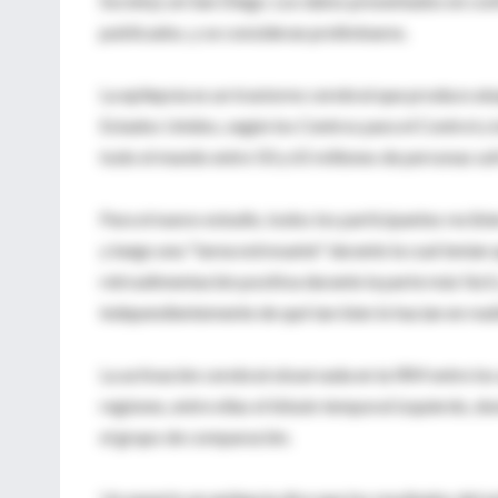
Society), en San Diego. Los datos presentados en conf
publicados, y se consideran preliminares.
La epilepsia es un trastorno cerebral que produce at
Estados Unidos, según los Centros para el Control y
todo el mundo entre 50 y 65 millones de personas suf
Para el nuevo estudio, todos los participantes recibi
y luego una "tarea estresante" durante la cual tenían q
retroalimentación positiva durante la parte más fácil,
independientemente de qué tan bien lo hacían en real
La activación cerebral observada en la IRM entre los 
regiones, entre ellas el lóbulo temporal izquierdo, d
el grupo de comparación.