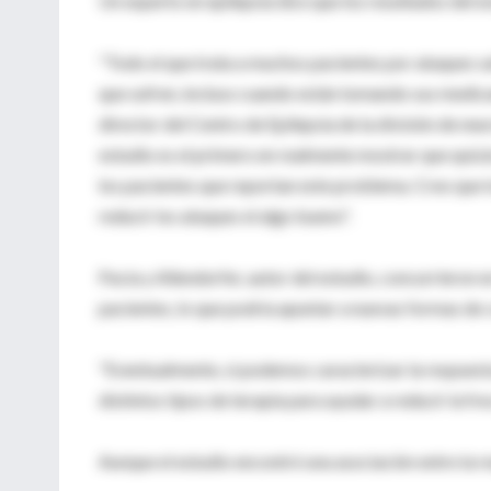
Un experto en epilepsia dice que los resultados del es
"Todo el que trata a muchos pacientes por ataques s
que sufren, incluso cuando están tomando sus medicam
director del Centro de Epilepsia de la división de neu
estudio es el primero en realmente mostrar que quizá
los pacientes que reportan este problema. Creo que 
reducir los ataques el algo bueno".
Pacia y Allendorfer, autor del estudio, concurrieron 
pacientes, lo que podría apuntar a nuevas formas de c
"Eventualmente, si podemos caracterizar la respuesta 
distintos tipos de terapia para ayudar a reducir la fr
Aunque el estudio encontró una asociación entre la re