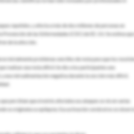
erencias científicas no han sido revisados por profesionales ni
aques repetidos, y afecta a más de dos millones de personas en
 la Prevención de las Enfermedades (CDC) de EE. UU. Se estima que
ren de la afección.
eron inicialmente problemas sencillos de resta para que los resolvie
ue realizar una resta difícil. Se dio a los participantes una
 y una retroalimentación negativa durante la sección más difícil,
idad.
que percibían que el estrés afectaba sus ataques se vio en varias
onde se originaba su epilepsia. Esa activación cerebral no se observ