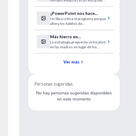
tiempo redujo la recurrencia del
cáncer de mama y las muertes,
señala un médico.
¿PowerPoint nos hace
Un libro critica el programa porque
estúpidos?
altera los hábitos de
argumentación.
Más hierro en
La estrategia propuesta se focalizó
embarazadas, mejor salud
en las madres en lugar de los
para los niños
niños.
Ver más
Personas sugeridas
No hay personas sugeridas disponibles
en este momento