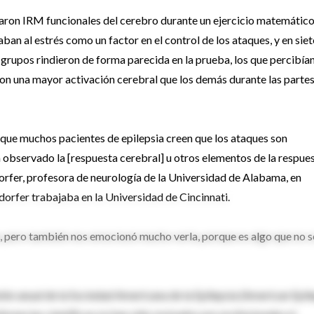
izaron IRM funcionales del cerebro durante un ejercicio matemátic
ban al estrés como un factor en el control de los ataques, y en siet
grupos rindieron de forma parecida en la prueba, los que percibía
aron una mayor activación cerebral que los demás durante las parte
que muchos pacientes de epilepsia creen que los ataques son
ía observado la [respuesta cerebral] u otros elementos de la respue
ndorfer, profesora de neurología de la Universidad de Alabama, en
dorfer trabajaba en la Universidad de Cincinnati.
, pero también nos emocionó mucho verla, porque es algo que no s
unión anual de la Sociedad Americana de la Epilepsia (American Epil