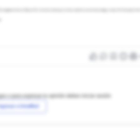
Birmingham; Steven Pacia, M.D., director, Epilepsy Center and division of neurology, Lenox Hill Hospital, Ne
o
as o para expresar tu opinión debes iniciar sesión
ngresar a IntraMed