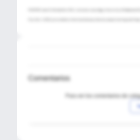
FUENTES: Jane B. Allendorfer, Ph.D., instructor, neurology, University of Alabama at 
City; Dec. 3, 2012, presentation, American Epilepsy Society annual meeting, San Dieg
Comentarios
Para ver los comentarios de coleg
I