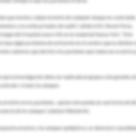
tudio reflejan lo que sus pacientes le dicen.
abe que muchos culpan al estrés de cualquier ataque no controlado
entos y no están privados de sueño", señaló el Dr. Steven Pacia,
rología del Hospital Lenox Hill, en la ciudad de Nueva York. "Este
s haya algún problema de activación en el cerebro que es distinto 
todos sabemos que decirle a los pacientes que reduzcan su estrés 
en que la investigación debe ser replicada en grupos más grandes d
ontrolar o tratar los ataques.
al estrés en los pacientes... quizás esto pueda ser una forma de dir
ecuencia de los ataques", planteó Allendorfer.
spuesta al estrés y los ataques epilépticos, no demostró causalida