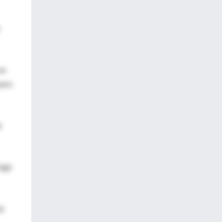
en
para
e
igir
d.