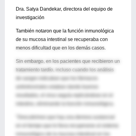
Dra. Satya Dandekar, directora del equipo de
investigación
También notaron que la función inmunológica
de su mucosa intestinal se recuperaba con
menos dificultad que en los demás casos.
Sin embargo, en los pacientes que recibieron un
tratamiento tardío, incluso cuando los análisis
de sangre indicaban que los fármacos
antiretrovirales estaban dando buenos
resultados, el virus seguía replicándose en el
intestino, eliminando la función inmunológica.
"Descubrimos que hay una demora sustancial
en el tiempo que le lleva recuperarse al sistema
inmunológico de la mucosa intestinal en los