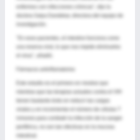
enfermos con infecciones crónicas", dijo la
doctora Satya Dandekar, directora del equipo de
investigación.
"En esos pacientes, el intestino funciona como
una reserva viral, lo que nos impide eliminarles
el virus", añadió.
Fármacos antinflamatorios
Este estudio es el primero en mostrar que
mientras que las terapias actuales contra el VIH
tienen bastante éxito en reducir las cargas
virales y en incrementar el número de células T
inmunes para combatir la infección de la sangre
periférica, no son tan efectivas en la mucosa
intestinal.