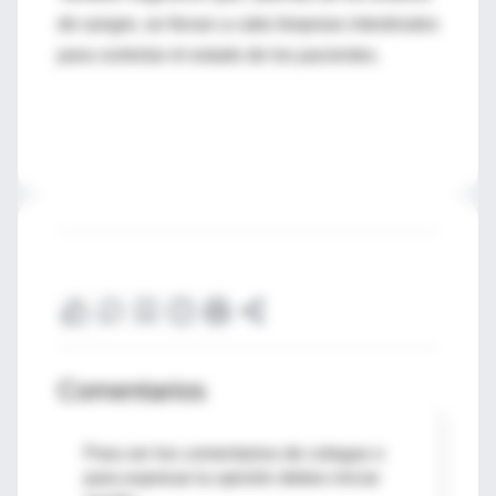
de sangre, se llevan a cabo biopsias intestinales
para controlar el estado de los pacientes.
Comentarios
Para ver los comentarios de colegas o
para expresar tu opinión debes iniciar