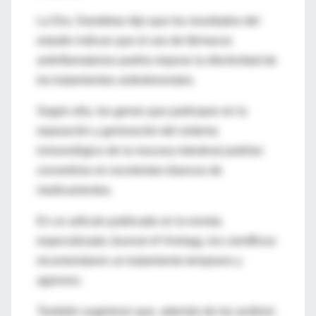
La Dra. Dandekar dijo que los resultados del
estudio indican que el uso de fármacos
antinflamatorios podría mejorar la efectividad de
los tratamientos antiretrovirales.
Según ella, los genes que participan en la
reparación y generación del sistema
inmunológico de la mucosa intestinal podrían
convertirse en excelentes blancos de
medicamentos.
En un artículo publicado en la revista
especializada Journal of Virology, los científicos
recomendaron un tratamiento temprano y
agresivo.
También sugirieron que, además de los análisis